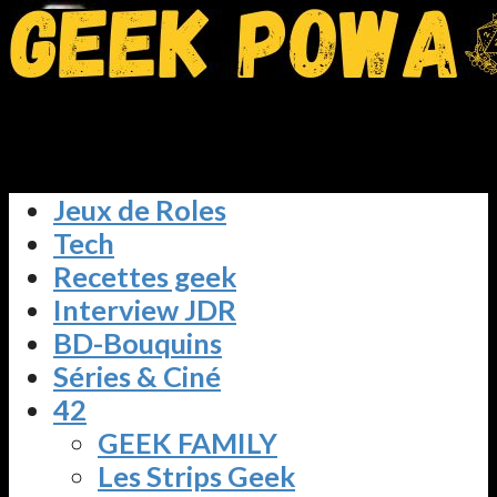
Jeux de Roles
Tech
Recettes geek
Interview JDR
BD-Bouquins
Séries & Ciné
42
GEEK FAMILY
Les Strips Geek