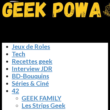
Jeux de Roles
Tech
Recettes geek
Interview JDR
BD-Bouquins
Séries & Ciné
42
GEEK FAMILY
Les Strips Geek