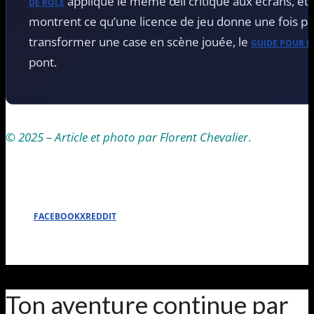
applique le même œil critique aux écrans, et
DE RÔLE
montrent ce qu’une licence de jeu donne une fois pas
transformer une case en scène jouée, le
GUIDE POUR D
pont.
© 2025 – Article et photo par Florent Chevalier
.
FACEBOOK
X
REDDIT
Ton aventure continue par