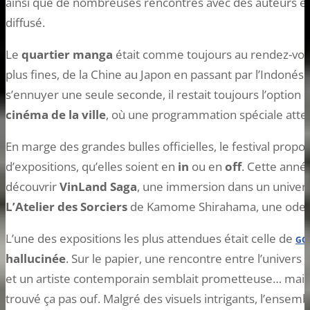
ainsi que de nombreuses rencontres avec des auteurs et 
diffusé.
Le
quartier manga
était comme toujours au rendez-vous,
plus fines, de la Chine au Japon en passant par l’Indonésie
s’ennuyer une seule seconde, il restait toujours l’option 
cinéma de la ville
, où une programmation spéciale attend
En marge des grandes bulles officielles, le festival pro
d’expositions, qu’elles soient en
in
ou en
off
. Cette ann
découvrir
VinLand Saga
, une immersion dans un univers
L’Atelier des Sorciers
de Kamome Shirahama, une ode à la
L’une des expositions les plus attendues était celle de
GOU
hallucinée
. Sur le papier, une rencontre entre l’univers
et un artiste contemporain semblait prometteuse… mais spoil
trouvé ça pas ouf. Malgré des visuels intrigants, l’ense