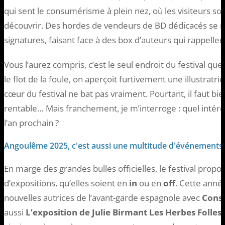
qui sent le consumérisme à plein nez, où les visiteurs so
découvrir. Des hordes de vendeurs de BD dédicacés se m
signatures, faisant face à des box d’auteurs qui rappellen
Vous l’aurez compris, c’est le seul endroit du festival que
le flot de la foule, on aperçoit furtivement une illustratric
cœur du festival ne bat pas vraiment. Pourtant, il faut bie
rentable… Mais franchement, je m’interroge : quel intérêt 
l’an prochain ?
Angoulême 2025, c'est aussi une multitude d'événements 
En marge des grandes bulles officielles, le festival pro
d’expositions, qu’elles soient en
in
ou en
off
. Cette année
nouvelles autrices de l’avant-garde espagnole avec
Const
aussi
L’exposition de Julie Birmant Les Herbes Folles