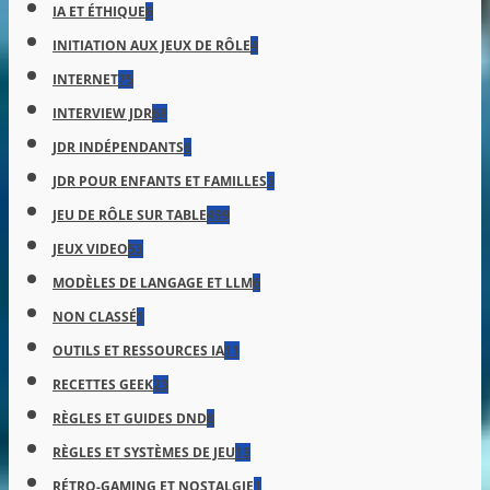
IA ET ÉTHIQUE
6
INITIATION AUX JEUX DE RÔLE
4
INTERNET
75
INTERVIEW JDR
68
JDR INDÉPENDANTS
6
JDR POUR ENFANTS ET FAMILLES
3
JEU DE RÔLE SUR TABLE
499
JEUX VIDEO
53
MODÈLES DE LANGAGE ET LLM
6
NON CLASSÉ
1
OUTILS ET RESSOURCES IA
11
RECETTES GEEK
23
RÈGLES ET GUIDES DND
8
RÈGLES ET SYSTÈMES DE JEU
13
RÉTRO-GAMING ET NOSTALGIE
1