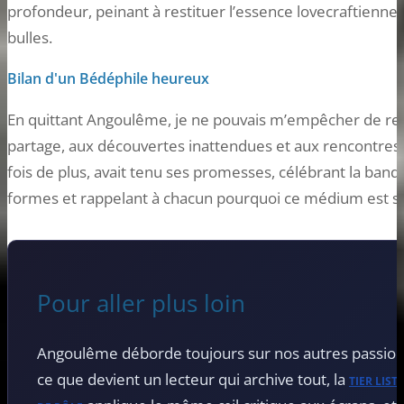
profondeur, peinant à restituer l’essence lovecraftienn
bulles.
Bilan d'un Bédéphile heureux
En quittant Angoulême, je ne pouvais m’empêcher de r
partage, aux découvertes inattendues et aux rencontres e
fois de plus, avait tenu ses promesses, célébrant la ban
formes et rappelant à chacun pourquoi ce médium est si
Pour aller plus loin
Angoulême déborde toujours sur nos autres passio
ce que devient un lecteur qui archive tout, la
TIER LIST