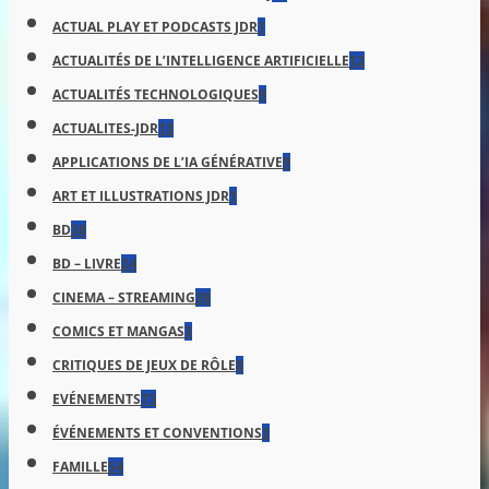
ACTUAL PLAY ET PODCASTS JDR
1
ACTUALITÉS DE L’INTELLIGENCE ARTIFICIELLE
12
ACTUALITÉS TECHNOLOGIQUES
9
ACTUALITES-JDR
13
APPLICATIONS DE L’IA GÉNÉRATIVE
9
ART ET ILLUSTRATIONS JDR
1
BD
38
BD – LIVRE
24
CINEMA – STREAMING
38
COMICS ET MANGAS
3
CRITIQUES DE JEUX DE RÔLE
8
EVÉNEMENTS
73
ÉVÉNEMENTS ET CONVENTIONS
3
FAMILLE
54