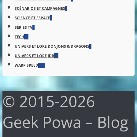
SCÉNARIOS ET CAMPAGNES
3
SCIENCE ET ESPACE
5
SÉRIES TV
3
TECH
97
UNIVERS ET LORE DONJONS & DRAGONS
9
UNIVERS ET LORE JDR
14
WARP SPEED
197
© 2015-2026
Geek Powa – Blog