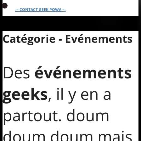
-= CONTACT GEEK POWA =-
Catégorie - Evénements
Des
événements
geeks
, il y en a
partout. doum
doum doum mais