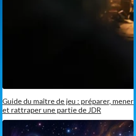
Guide du maître de jeu : préparer, mener
et rattraper une partie de JDR