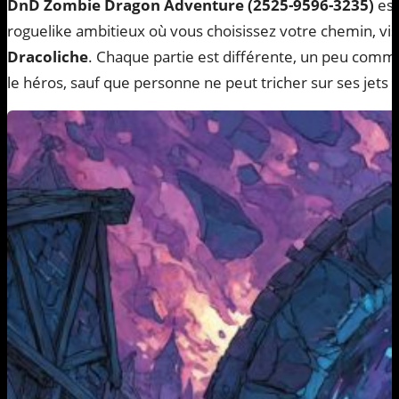
DnD Zombie Dragon Adventure (2525-9596-3235)
est
roguelike ambitieux où vous choisissez votre chemin, visi
Dracoliche
. Chaque partie est différente, un peu com
le héros, sauf que personne ne peut tricher sur ses jets 