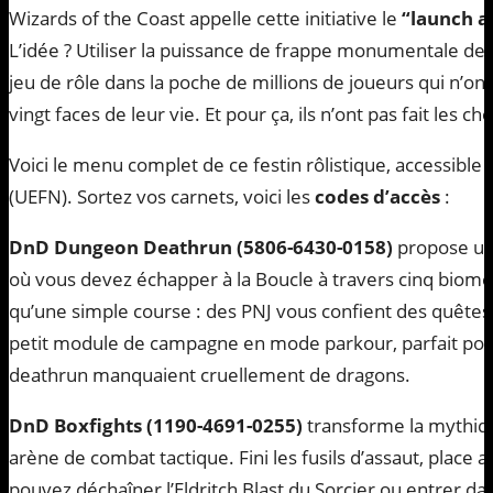
Wizards of the Coast appelle cette initiative le
“launch a
L’idée ? Utiliser la puissance de frappe monumentale de Fo
jeu de rôle dans la poche de millions de joueurs qui n’on
vingt faces de leur vie. Et pour ça, ils n’ont pas fait les ch
Voici le menu complet de ce festin rôlistique, accessible
(UEFN). Sortez vos carnets, voici les
codes d’accès
:
DnD Dungeon Deathrun (5806-6430-0158)
propose un 
où vous devez échapper à la Boucle à travers cinq biome
qu’une simple course : des PNJ vous confient des quêtes
petit module de campagne en mode parkour, parfait pour
deathrun manquaient cruellement de dragons.
DnD Boxfights (1190-4691-0255)
transforme la mythiqu
arène de combat tactique. Fini les fusils d’assaut, place 
pouvez déchaîner l’Eldritch Blast du Sorcier ou entrer da