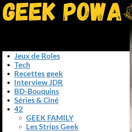
Jeux de Roles
Tech
Recettes geek
Interview JDR
BD-Bouquins
Séries & Ciné
42
GEEK FAMILY
Les Strips Geek