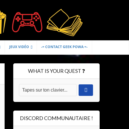
JEUX VIDÉO
-= CONTACT GEEK POWA =-
WHAT IS YOUR QUEST ❓
DISCORD COMMUNAUTAIRE !