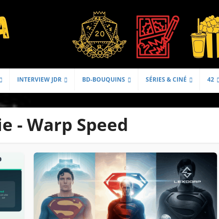
INTERVIEW JDR
BD-BOUQUINS
SÉRIES & CINÉ
42
ie - Warp Speed