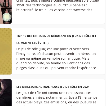
craintes, puis s’impose comme indispensable. Avant
1950, des technologies aujourd’hui banales :
l’électricité, le train, les vaccins ont traversé des...
TOP 10 DES ERREURS DE DÉBUTANT EN JEUX DE RÔLE (ET
COMMENT LES ÉVITER)
Le jeu de rôle (JDR) est une porte ouverte vers
l’imaginaire, où chacun peut devenir un héros, un
mage ou même un vampire romantique. Mais
quand on débute, on tombe souvent dans des
pièges classiques qui peuvent rendre l’expérience...
LES MEILLEURS ACTUAL PLAYS JEU DE RÔLE EN 2024
Les jeux de rôle ont connu une renaissance ces
dernières années, notamment grâce à l’émergence
des actual plays. Ces émissions, où des joueurs se