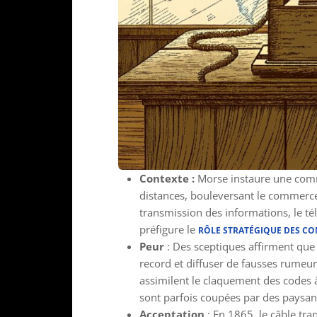
Contexte :
Morse instaure une comm
distances, bouleversant le commerce 
transmission des informations, le té
préfigure le
RÔLE STRATÉGIQUE DES C
Peur
: Des sceptiques affirment que
record et diffuser de fausses rumeurs
assimilent le claquement des codes à
sont parfois coupées par des paysans 
Acceptation
: En 1865, le câble tr