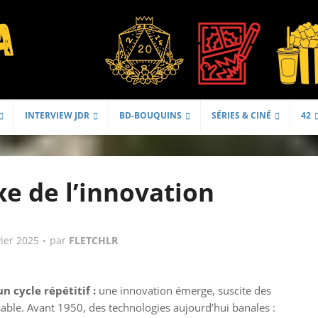
INTERVIEW JDR
BD-BOUQUINS
SÉRIES & CINÉ
42
e de l’innovation
vier 2025
par
FLETCHLR
 cycle répétitif :
une innovation émerge, suscite des
able. Avant 1950, des technologies aujourd’hui banales :