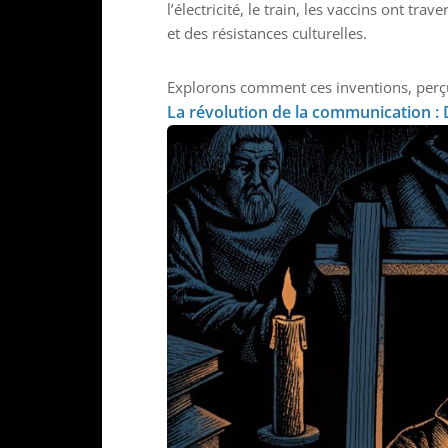
l’électricité, le train, les vaccins ont t
et des résistances culturelles.
Explorons comment ces inventions, perç
La révolution de la communication :