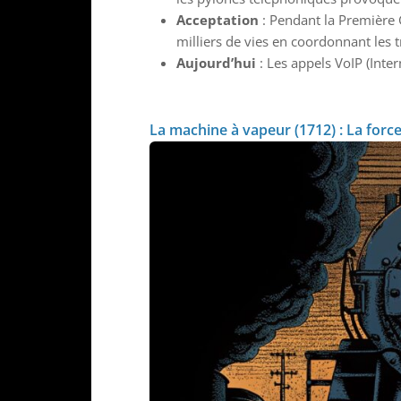
Acceptation
: Pendant la Première
milliers de vies en coordonnant les 
Aujourd’hui
: Les appels VoIP (Int
La machine à vapeur (1712) : La force