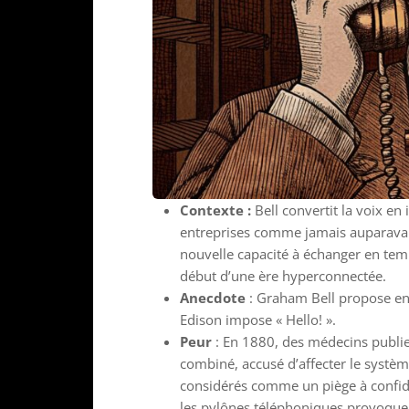
Contexte :
Bell convertit la voix en
entreprises comme jamais auparavant.
nouvelle capacité à échanger en temp
début d’une ère hyperconnectée.
Anecdote
: Graham Bell propose en 
Edison impose « Hello! ».
Peur
: En 1880, des médecins publie
combiné, accusé d’affecter le systèm
considérés comme un piège à confide
les pylônes téléphoniques provoquent 