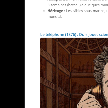
3 semaines (bateau) à quelques min
Héritage
: Les câbles sous-marins, t
mondial.
Le téléphone (1876) : Du « jouet scienti