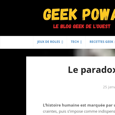
JEUX DE ROLES
TECH
RECETTES GEEK
Le paradox
25 jan
L’histoire humaine est marquée par un
craintes, puis s’impose comme indispens