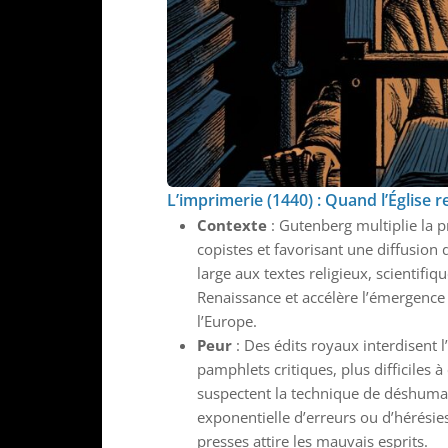
L’imprimerie (1440) : Quand l’Église r
Contexte
: Gutenberg multiplie la 
copistes et favorisant une diffusion 
large aux textes religieux, scientifi
Renaissance et accélère l’émergence
l’Europe.
Peur
: Des édits royaux interdisent 
pamphlets critiques, plus difficiles 
suspectent la technique de déshumani
exponentielle d’erreurs ou d’hérésie
presses attire les mauvais esprits.