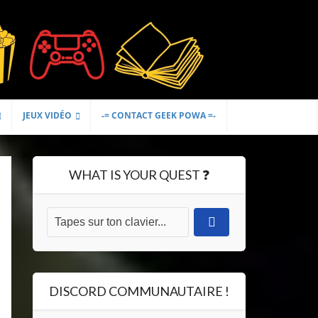
JEUX VIDÉO
-= CONTACT GEEK POWA =-
WHAT IS YOUR QUEST ❓
DISCORD COMMUNAUTAIRE !