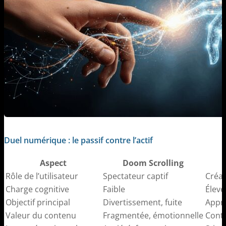
Duel numérique : le passif contre l’actif
Aspect
Doom Scrolling
Rôle de l’utilisateur
Spectateur captif
Créat
Charge cognitive
Faible
Élevé
Objectif principal
Divertissement, fuite
Appre
Valeur du contenu
Fragmentée, émotionnelle
Conte