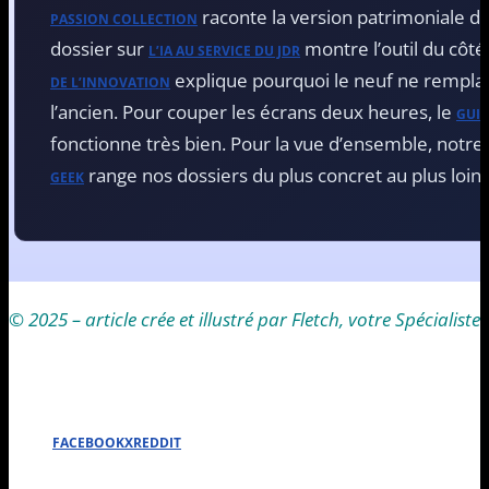
raconte la version patrimoniale d
PASSION COLLECTION
dossier sur
montre l’outil du côté 
L’IA AU SERVICE DU JDR
explique pourquoi le neuf ne rempl
DE L’INNOVATION
l’ancien. Pour couper les écrans deux heures, le
GUID
fonctionne très bien. Pour la vue d’ensemble, notre
range nos dossiers du plus concret au plus loint
GEEK
© 2025 – article crée et illustré par Fletch, votre Spécialist
FACEBOOK
X
REDDIT