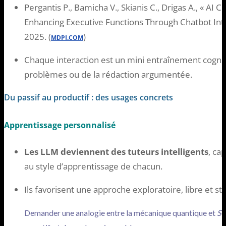
Pergantis P., Bamicha V., Skianis C., Drigas A., « AI 
Enhancing Executive Functions Through Chatbot Inte
2025. (
)
MDPI.COM
Chaque interaction est un mini entraînement cogniti
problèmes ou de la rédaction argumentée.
Du passif au productif : des usages concrets
Apprentissage personnalisé
Les LLM deviennent des tuteurs intelligents
, ca
au style d’apprentissage de chacun.
Ils favorisent une approche exploratoire, libre et s
Demander une analogie entre la mécanique quantique et
St