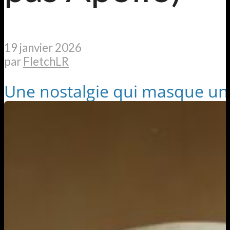
19 janvier 2026
par
FletchLR
Une nostalgie qui masque une