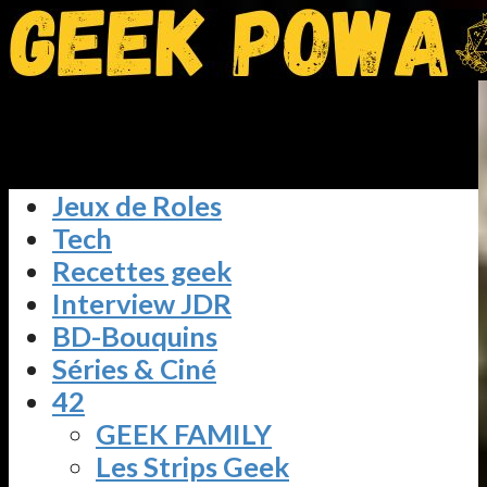
Jeux de Roles
Tech
Recettes geek
Interview JDR
BD-Bouquins
Séries & Ciné
42
GEEK FAMILY
Les Strips Geek