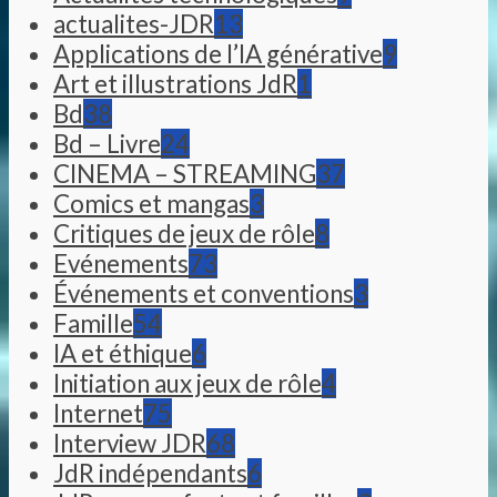
actualites-JDR
13
Applications de l’IA générative
9
Art et illustrations JdR
1
Bd
38
Bd – Livre
24
CINEMA – STREAMING
37
Comics et mangas
3
Critiques de jeux de rôle
8
Evénements
73
Événements et conventions
3
Famille
54
IA et éthique
6
Initiation aux jeux de rôle
4
Internet
75
Interview JDR
68
JdR indépendants
6