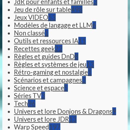
JdR pour enfants et familles
3
Jeu de rôle sur table
498
Jeux VIDEO
53
Modèles de langage et LLM
6
Non classé
1
Outils et ressources IA
11
Recettes geek
22
Règles et guides DnD
8
Règles et systèmes de jeu
13
Rétro-gaming et nostalgie
1
Scénarios et campagnes
3
Science et espace
5
Séries TV
3
Tech
96
Univers et lore Donjons & Dragons
9
Univers et lore JDR
13
Warp Speed
197