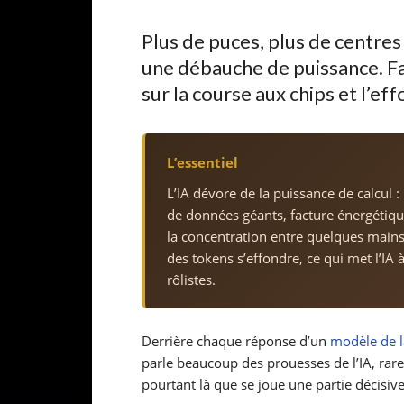
Plus de puces, plus de centres 
une débauche de puissance. Fa
sur la course aux chips et l’e
L’essentiel
L’IA dévore de la puissance de calcul :
de données géants, facture énergétique
la concentration entre quelques mains 
des tokens s’effondre, ce qui met l’IA 
rôlistes.
Derrière chaque réponse d’un
modèle de 
parle beaucoup des prouesses de l’IA, rare
pourtant là que se joue une partie décisi