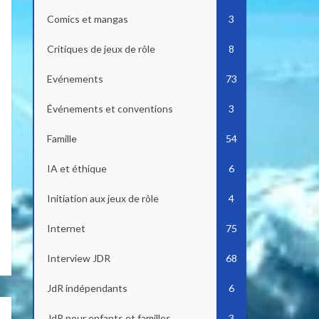
Comics et mangas
3
Critiques de jeux de rôle
8
Evénements
73
Événements et conventions
3
Famille
54
IA et éthique
6
Initiation aux jeux de rôle
4
Internet
75
Interview JDR
68
JdR indépendants
6
JdR pour enfants et familles
3