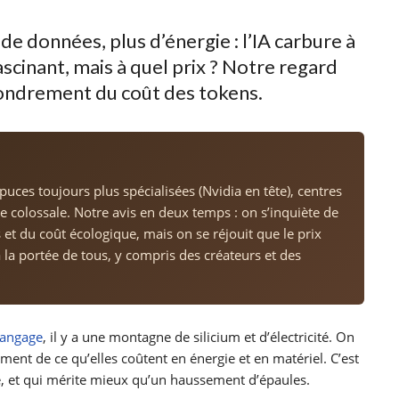
de données, plus d’énergie : l’IA carbure à
scinant, mais à quel prix ? Notre regard
ffondrement du coût des tokens.
 puces toujours plus spécialisées (Nvidia en tête), centres
 colossale. Notre avis en deux temps : on s’inquiète de
et du coût écologique, mais on se réjouit que le prix
à la portée de tous, y compris des créateurs et des
langage
, il y a une montagne de silicium et d’électricité. On
ment de ce qu’elles coûtent en énergie et en matériel. C’est
ve, et qui mérite mieux qu’un haussement d’épaules.