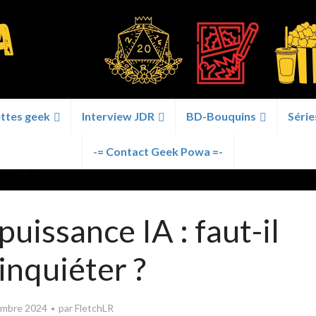
ttes geek
Interview JDR
BD-Bouquins
Série
-= Contact Geek Powa =-
puissance IA : faut-il
 inquiéter ?
embre 2024
par
FletchLR