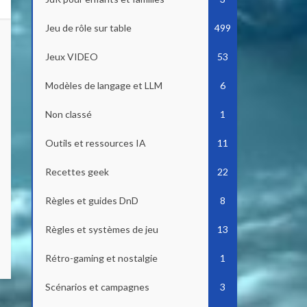
Jeu de rôle sur table
499
Jeux VIDEO
53
Modèles de langage et LLM
6
Non classé
1
Outils et ressources IA
11
Recettes geek
22
Règles et guides DnD
8
Règles et systèmes de jeu
13
Rétro-gaming et nostalgie
1
Scénarios et campagnes
3