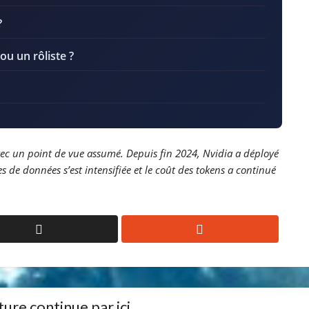
?
ou un rôliste ?
 avec un point de vue assumé. Depuis fin 2024, Nvidia a déployé
s de données s’est intensifiée et le coût des tokens a continué
ure continue par ici ...