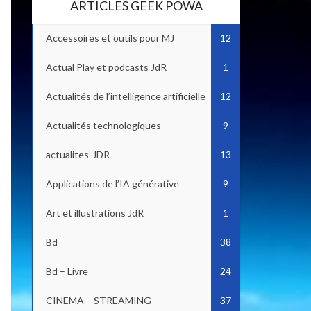
ARTICLES GEEK POWA
Accessoires et outils pour MJ
12
Actual Play et podcasts JdR
1
Actualités de l’intelligence artificielle
12
Actualités technologiques
9
actualites-JDR
13
Applications de l’IA générative
9
Art et illustrations JdR
1
Bd
38
Bd – Livre
24
CINEMA – STREAMING
37