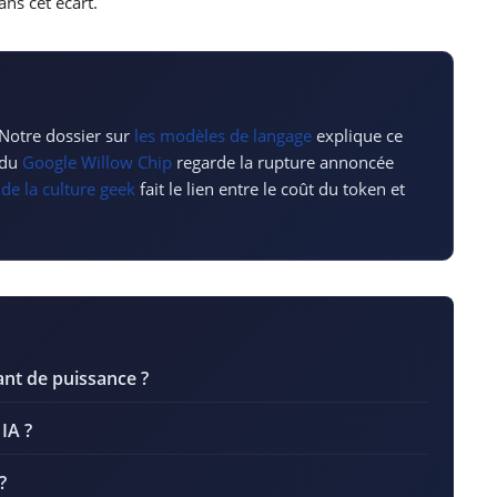
ans cet écart.
 Notre dossier sur
les modèles de langage
explique ce
 du
Google Willow Chip
regarde la rupture annoncée
 de la culture geek
fait le lien entre le coût du token et
ant de puissance ?
IA ?
?