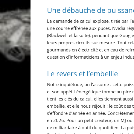
Une débauche de puissan
La demande de calcul explose, tirée par l’
une course effrénée aux puces. Nvidia règn
(Blackwell et la suite), pendant que Googl
leurs propres circuits sur mesure. Tout ce
gourmands en électricité et en eau de ref
question d’informaticiens à un enjeu indus
Le revers et l’embellie
Notre inquiétude, on l’assume : cette puis
et son appétit énergétique tombe au pire
tient les clés du calcul, elles tiennent aussi
embellie, et elle nous réjouit : le coût des
s’effondre d’année en année. Concrètement
en 2026. Pour un petit créateur, un MJ ou 
de milliardaire à outil du quotidien. La pu