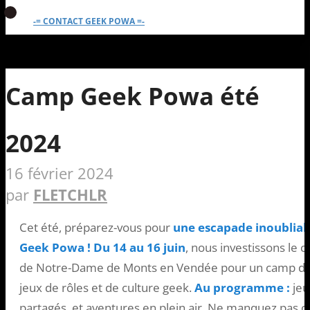
-= CONTACT GEEK POWA =-
Camp Geek Powa été
2024
16 février 2024
par
FLETCHLR
Cet été, préparez-vous pour
une escapade inoublia
Geek Powa !
Du 14 au 16 juin
, nous investissons le
de Notre-Dame de Monts en Vendée pour un camp d’é
jeux de rôles et de culture geek.
Au programme :
jeu
partagés, et aventures en plein air. Ne manquez pas c