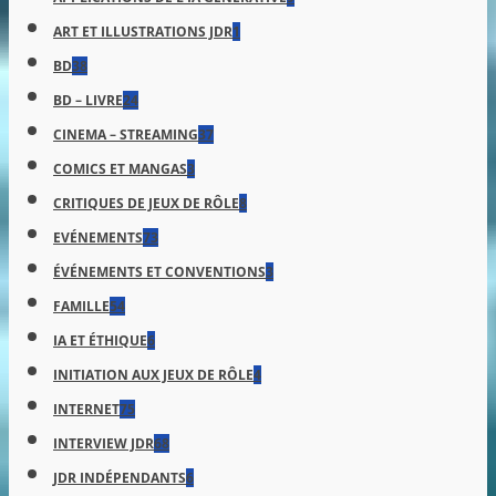
ART ET ILLUSTRATIONS JDR
1
BD
38
BD – LIVRE
24
CINEMA – STREAMING
37
COMICS ET MANGAS
3
CRITIQUES DE JEUX DE RÔLE
8
EVÉNEMENTS
73
ÉVÉNEMENTS ET CONVENTIONS
3
FAMILLE
54
IA ET ÉTHIQUE
6
INITIATION AUX JEUX DE RÔLE
4
INTERNET
75
INTERVIEW JDR
68
JDR INDÉPENDANTS
6