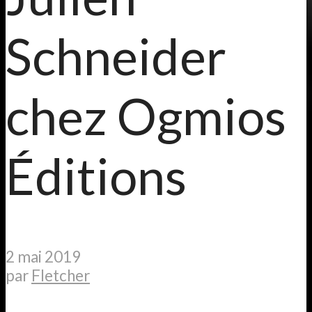
Schneider
chez Ogmios
Éditions
2 mai 2019
par
Fletcher