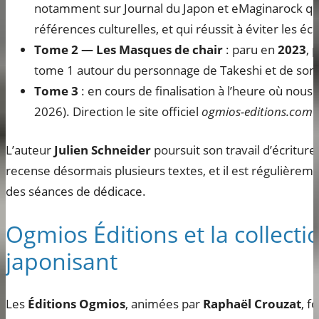
notamment sur Journal du Japon et eMaginarock qui
références culturelles, et qui réussit à éviter les éc
Tome 2 — Les Masques de chair
: paru en
2023
, 
tome 1 autour du personnage de Takeshi et de son
Tome 3
: en cours de finalisation à l’heure où nous 
2026). Direction le site officiel
ogmios-editions.com
p
L’auteur
Julien Schneider
poursuit son travail d’écritur
recense désormais plusieurs textes, et il est régulière
des séances de dédicace.
Ogmios Éditions et la collecti
japonisant
Les
Éditions Ogmios
, animées par
Raphaël Crouzat
, f