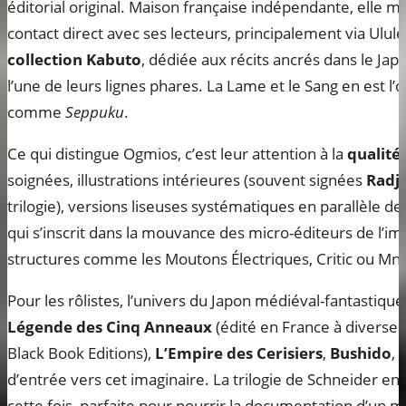
éditorial original. Maison française indépendante, elle mi
contact direct avec ses lecteurs, principalement via Ulule
collection Kabuto
, dédiée aux récits ancrés dans le Jap
l’une de leurs lignes phares. La Lame et le Sang en est l’o
comme
Seppuku
.
Ce qui distingue Ogmios, c’est leur attention à la
qualité 
soignées, illustrations intérieures (souvent signées
Radj
trilogie), versions liseuses systématiques en parallèle d
qui s’inscrit dans la mouvance des micro-éditeurs de l’im
structures comme les Moutons Électriques, Critic ou M
Pour les rôlistes, l’univers du Japon médiéval-fantastiqu
Légende des Cinq Anneaux
(édité en France à divers
Black Book Editions),
L’Empire des Cerisiers
,
Bushido
,
d’entrée vers cet imaginaire. La trilogie de Schneider 
cette fois, parfaite pour nourrir la documentation d’u