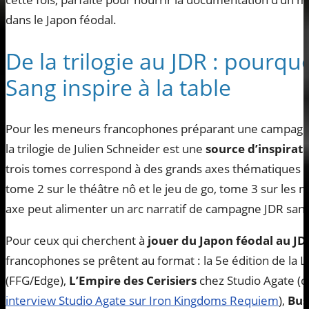
dans le Japon féodal.
De la trilogie au JDR : pourqu
Sang inspire à la table
Pour les meneurs francophones préparant une campagne
la trilogie de Julien Schneider est une
source d’inspirati
trois tomes correspond à des grands axes thématiques 
tome 2 sur le théâtre nô et le jeu de go, tome 3 sur les 
axe peut alimenter un arc narratif de campagne JDR sans
Pour ceux qui cherchent à
jouer du Japon féodal au JD
francophones se prêtent au format : la 5e édition de la
(FFG/Edge),
L’Empire des Cerisiers
chez Studio Agate (q
interview Studio Agate sur Iron Kingdoms Requiem
),
Bus