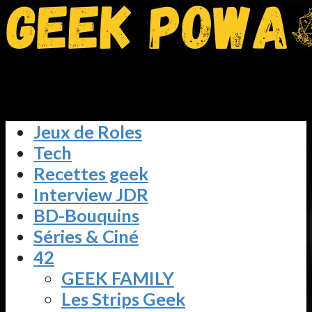
Jeux de Roles
Tech
Recettes geek
Interview JDR
BD-Bouquins
Séries & Ciné
42
GEEK FAMILY
Les Strips Geek