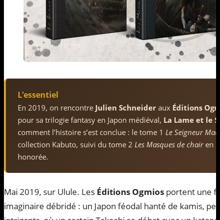
L’essentiel
En 2019, on rencontre
Julien Schneider
aux
Éditions Ogm
pour sa trilogie fantasy en Japon médiéval,
La Lame et le 
comment l’histoire s’est conclue : le tome 1
Le Seigneur Mau
collection Kabuto, suivi du tome 2
Les Masques de chair
en 2
honorée.
Mai 2019, sur Ulule. Les
Éditions Ogmios
portent une fo
imaginaire débridé : un Japon féodal hanté de kamis, pe