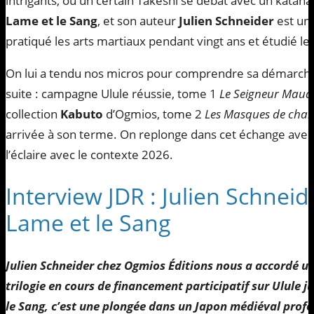
intrigants, où un certain Takeshi se débat avec un katana 
Lame et le Sang
, et son auteur
Julien Schneider
est un 
pratiqué les arts martiaux pendant vingt ans et étudié le
On lui a tendu nos micros pour comprendre sa démarche. 
suite : campagne Ulule réussie, tome 1
Le Seigneur Maud
collection
Kabuto
d’Ogmios, tome 2
Les Masques de chai
arrivée à son terme. On replonge dans cet échange avec l
l’éclaire avec le contexte 2026.
Interview JDR : Julien Schneide
Lame et le Sang
Julien Schneider chez Ogmios Éditions nous a accordé un
trilogie en cours de financement participatif sur Ulule 
le Sang, c’est une plongée dans un Japon médiéval pro