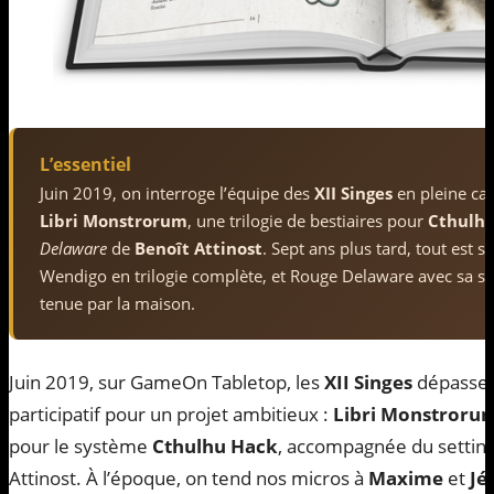
L’essentiel
Juin 2019, on interroge l’équipe des
XII Singes
en pleine c
Libri Monstrorum
, une trilogie de bestiaires pour
Cthulh
Delaware
de
Benoît Attinost
. Sept ans plus tard, tout est s
Wendigo en trilogie complète, et Rouge Delaware avec sa s
tenue par la maison.
Juin 2019, sur GameOn Tabletop, les
XII Singes
dépassen
participatif pour un projet ambitieux :
Libri Monstroru
pour le système
Cthulhu Hack
, accompagnée du settin
Attinost. À l’époque, on tend nos micros à
Maxime
et
Jé