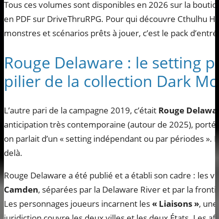
Tous ces volumes sont disponibles en 2026 sur la bouti
en PDF sur DriveThruRPG. Pour qui découvre Cthulhu Hac
monstres et scénarios prêts à jouer, c’est le pack d’entré
Rouge Delaware : le setting p
pilier de la collection Dark M
L’autre pari de la campagne 2019, c’était
Rouge Delawa
anticipation très contemporaine (autour de 2025), porté
on parlait d’un « setting indépendant ou par périodes »
delà.
Rouge Delaware a été publié et a établi son cadre : les vi
Camden
, séparées par la Delaware River et par la fron
Les personnages joueurs incarnent les
« Liaisons »
, une
juridiction couvre les deux villes et les deux États. Les af