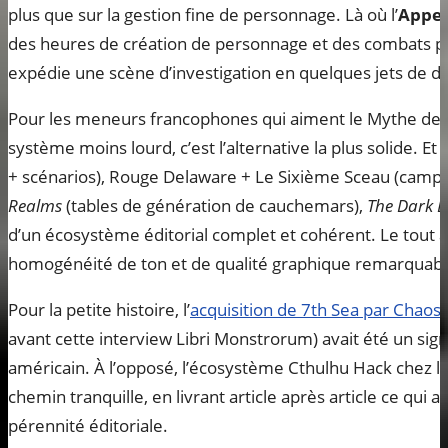
plus que sur la gestion fine de personnage. Là où l’
Appel
des heures de création de personnage et des combats pa
expédie une scène d’investigation en quelques jets de dés
Pour les meneurs francophones qui aiment le Mythe de 
système moins lourd, c’est l’alternative la plus solide. E
+ scénarios), Rouge Delaware + Le Sixième Sceau (camp
Realms
(tables de génération de cauchemars),
The Dark 
d’un écosystème éditorial complet et cohérent. Le tout 
homogénéité de ton et de qualité graphique remarquabl
Pour la petite histoire, l’
acquisition de 7th Sea par Chaos
avant cette interview Libri Monstrorum) avait été un sign
américain. À l’opposé, l’écosystème Cthulhu Hack chez le
chemin tranquille, en livrant article après article ce qui
pérennité éditoriale.