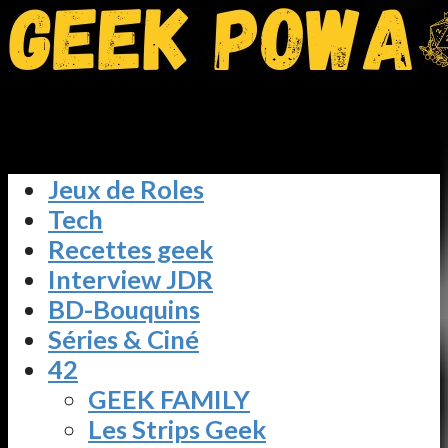
Jeux de Roles
Tech
Recettes geek
Interview JDR
BD-Bouquins
Séries & Ciné
42
GEEK FAMILY
Les Strips Geek