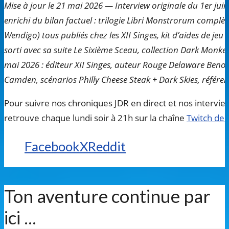
Mise à jour le 21 mai 2026 — Interview originale du 1er juin
enrichi du bilan factuel : trilogie Libri Monstrorum complèt
Wendigo) tous publiés chez les XII Singes, kit d’aides de je
sorti avec sa suite Le Sixième Sceau, collection Dark Monkeys
mai 2026 : éditeur XII Singes, auteur Rouge Delaware Benoît
Camden, scénarios Philly Cheese Steak + Dark Skies, référen
Pour suivre nos chroniques JDR en direct et nos intervi
retrouve chaque lundi soir à 21h sur la chaîne
Twitch de
Facebook
X
Reddit
Ton aventure continue par
ici ...