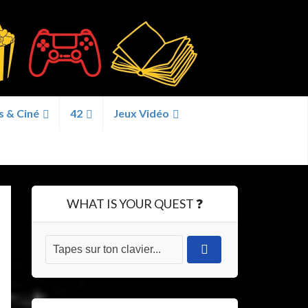
s & Ciné
42
Jeux Vidéo
WHAT IS YOUR QUEST ❓