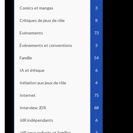
Comics et mangas
3
Critiques de jeux de rôle
8
Evénements
73
Événements et conventions
3
Famille
54
IA et éthique
6
Initiation aux jeux de rôle
4
Internet
75
Interview JDR
68
JdR indépendants
6
JdR pour enfants et familles
3