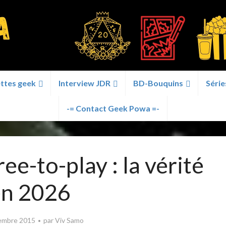
ttes geek
Interview JDR
BD-Bouquins
Série
-= Contact Geek Powa =-
e-to-play : la vérité
en 2026
embre 2015
par
Viv Samo