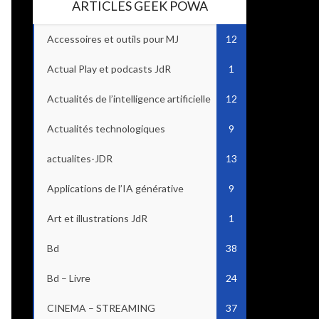
ARTICLES GEEK POWA
Accessoires et outils pour MJ
12
Actual Play et podcasts JdR
1
Actualités de l’intelligence artificielle
12
Actualités technologiques
9
actualites-JDR
13
Applications de l’IA générative
9
Art et illustrations JdR
1
Bd
38
Bd – Livre
24
CINEMA – STREAMING
37