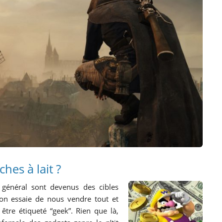
hes à lait ?
général sont devenus des cibles
’on essaie de nous vendre tout et
tre étiqueté “geek”. Rien que là,