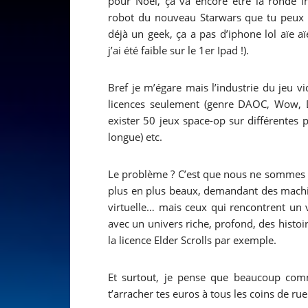
pour Noël, ça va encore être la ronde in
robot du nouveau Starwars que tu peux 
déjà un geek, ça a pas d’iphone lol aïe
j’ai été faible sur le 1er Ipad !).
Bref je m’égare mais l’industrie du jeu v
licences seulement (genre DAOC, Wow, Di
exister 50 jeux space-op sur différentes
longue) etc.
Le problème ? C’est que nous ne sommes p
plus en plus beaux, demandant des machin
virtuelle… mais ceux qui rencontrent un v
avec un univers riche, profond, des histo
la licence Elder Scrolls par exemple.
Et surtout, je pense que beaucoup c
t’arracher tes euros à tous les coins de rue