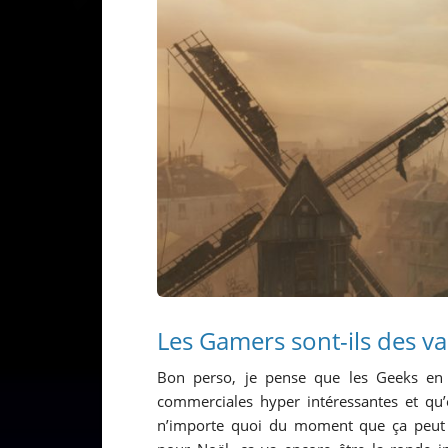
Les Gamers sont-ils des vac
Bon perso, je pense que les Geeks en 
commerciales hyper intéressantes et qu
n’importe quoi du moment que ça peut ê