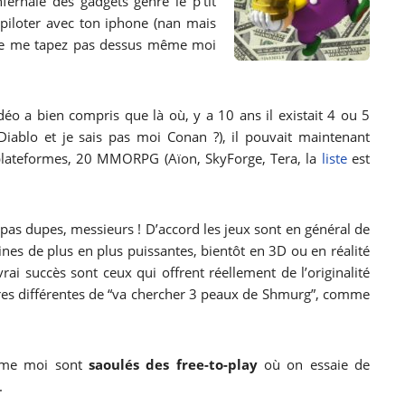
fernale des gadgets genre le p’tit
piloter avec ton iphone (nan mais
 aïe me tapez pas dessus même moi
idéo a bien compris que là où, y a 10 ans il existait 4 ou 5
ablo et je sais pas moi Conan ?), il pouvait maintenant
 plateformes, 20 MMORPG (Aïon, SkyForge, Tera, la
liste
est
as dupes, messieurs ! D’accord les jeux sont en général de
es de plus en plus puissantes, bientôt en 3D ou en réalité
rai succès sont ceux qui offrent réellement de l’originalité
ires différentes de “va chercher 3 peaux de Shmurg”, comme
omme moi sont
saoulés des free-to-play
où on essaie de
.