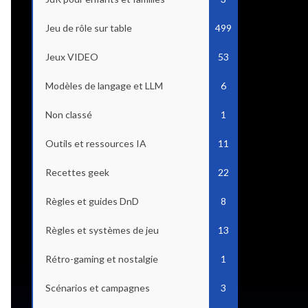
Jeu de rôle sur table
499
Jeux VIDEO
53
Modèles de langage et LLM
6
Non classé
1
Outils et ressources IA
11
Recettes geek
22
Règles et guides DnD
8
Règles et systèmes de jeu
13
Rétro-gaming et nostalgie
1
Scénarios et campagnes
3