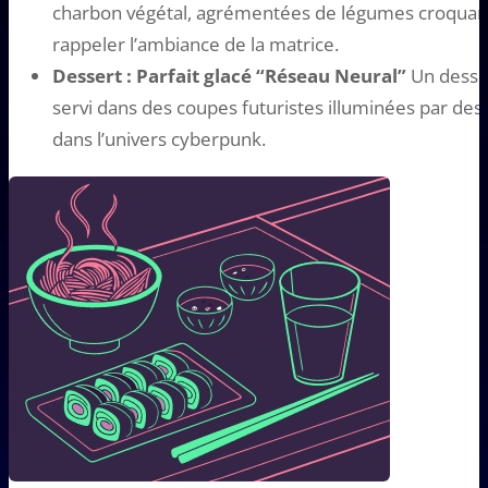
charbon végétal, agrémentées de légumes croquant
rappeler l’ambiance de la matrice.
Dessert : Parfait glacé “Réseau Neural”
Un desser
servi dans des coupes futuristes illuminées par de
dans l’univers cyberpunk.