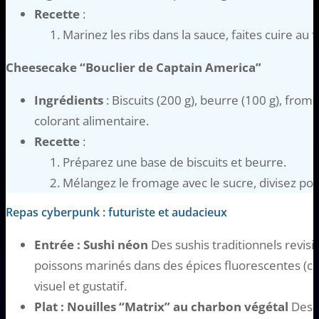
Recette
:
Marinez les ribs dans la sauce, faites cuire au 
Cheesecake “Bouclier de Captain America”
Ingrédients
: Biscuits (200 g), beurre (100 g), fromag
colorant alimentaire.
Recette
:
Préparez une base de biscuits et beurre.
Mélangez le fromage avec le sucre, divisez pou
Repas cyberpunk : futuriste et audacieux
Entrée : Sushi néon
Des sushis traditionnels revisit
poissons marinés dans des épices fluorescentes (co
visuel et gustatif.
Plat : Nouilles “Matrix” au charbon végétal
Des n