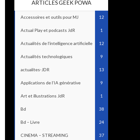
ARTICLES GEEK POWA
Accessoires et outils pour MJ
12
Actual Play et podcasts JdR
1
Actualités de l’intelligence artificielle
12
Actualités technologiques
9
actualites-JDR
13
Applications de l’IA générative
9
Art et illustrations JdR
1
Bd
38
Bd – Livre
24
CINEMA – STREAMING
37