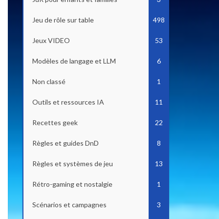
Jeu de rôle sur table
498
Jeux VIDEO
53
Modèles de langage et LLM
6
Non classé
1
Outils et ressources IA
11
Recettes geek
22
Règles et guides DnD
8
Règles et systèmes de jeu
13
Rétro-gaming et nostalgie
1
Scénarios et campagnes
3