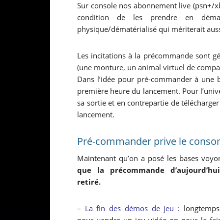
Sur console nos abonnement live (psn+/xb
condition de les prendre en dématé
physique/dématérialisé qui mériterait aus
Les incitations à la précommande sont g
(une monture, un animal virtuel de compag
Dans l’idée pour pré-commander à une bou
première heure du lancement. Pour l’unive
sa sortie et en contrepartie de télécharge
lancement.
Pré-commander prive le conso
Maintenant qu’on a posé les bases voyo
que la précommande d’aujourd’hu
retiré.
–
La fin des démos de jeu :
longtemps