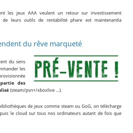
ent les jeux AAA veulent un retour sur investissement
 leurs outils de rentabilité phare est maintenantla
ndent du rêve marqueté
ient du sens
ommander les
provisionnée
partie des
lisé
(steam/psn+/xboxlive …).
s bibliothèques de jeux comme steam ou GoG, on télécharge
epuis le cloud sur tous nos ordinateurs autant de fois que