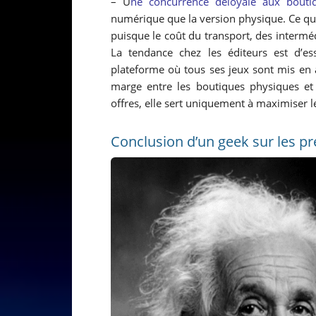
– U
ne concurrence déloyale aux bouti
numérique que la version physique. Ce qui 
puisque le coût du transport, des interméd
La tendance chez les éditeurs est d’e
plateforme où tous ses jeux sont mis en a
marge entre les boutiques physiques et
offres, elle sert uniquement à maximiser le
Conclusion d’un geek sur les 