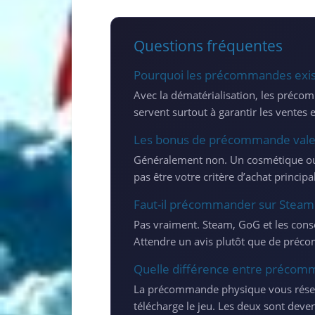
Questions fréquentes
Pourquoi les précommandes exist
Avec la dématérialisation, les précom
servent surtout à garantir les ventes 
Les bonus de précommande valent
Généralement non. Un cosmétique ou 
pas être votre critère d’achat principal
Faut-il précommander sur Steam
Pas vraiment. Steam, GoG et les cons
Attendre un avis plutôt que de préco
Quelle différence entre précom
La précommande physique vous réser
télécharge le jeu. Les deux sont deve