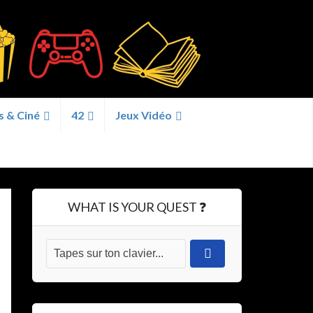
s & Ciné
42
Jeux Vidéo
WHAT IS YOUR QUEST ❓