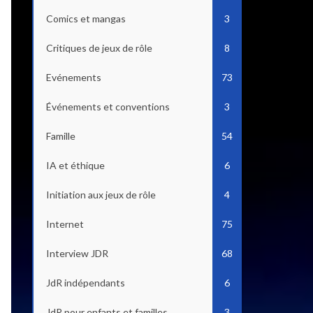
Comics et mangas
3
Critiques de jeux de rôle
8
Evénements
73
Événements et conventions
3
Famille
54
IA et éthique
6
Initiation aux jeux de rôle
4
Internet
75
Interview JDR
68
JdR indépendants
6
JdR pour enfants et familles
3