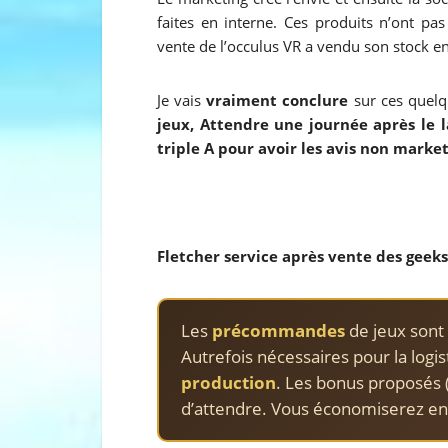
faites en interne. Ces produits n’ont pa
vente de l’occulus VR a vendu son stock e
Je vais
vraiment conclure
sur ces quel
jeux, Attendre une journée après le 
triple A pour avoir les avis non market
Fletcher service après vente des geek
Les
précommandes
de jeux sont
Autrefois nécessaires pour la logis
production
. Les bonus proposés 
d’attendre. Vous économiserez en