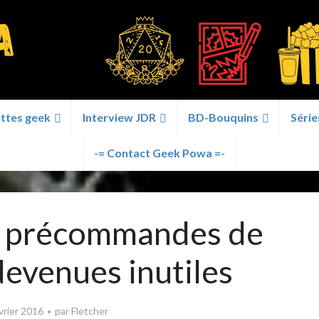
ttes geek
Interview JDR
BD-Bouquins
Série
-= Contact Geek Powa =-
s précommandes de
devenues inutiles
vrier 2016
par
Fletcher