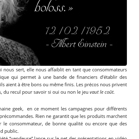
 nous sert, elle nous affaiblit en tant que consommateurs
tique qui permet à une bande de financiers d’établir des
ils aient à être bons ou même finis. Les précos nous privent
, du recul pour savoir si oui ou non le jeu
vaut le coût.
omaine geek, en ce moment les campagnes pour différents
urs précommandes. Rien ne garantit que les produits marchent
our le consommateur, de bonne qualité ou encore que des
nd public.
ciété “vendeuse” lance sur le net des présentations en vidéo