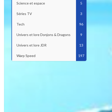
Science et espace
5
Séries TV
3
Tech
96
Univers et lore Donjons & Dragons
9
Univers et lore JDR
13
Warp Speed
197