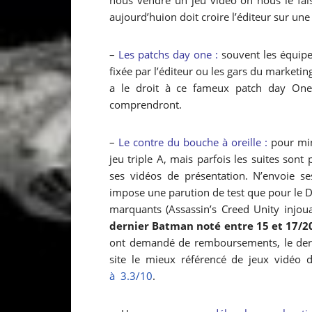
nous vendre un jeu vidéo on nous le faisa
aujourd’huion doit croire l’éditeur sur u
–
Les patchs day one :
souvent les équipe
fixée par l’éditeur ou les gars du marketin
a le droit à ce fameux patch day One
comprendront.
–
Le contre du bouche à oreille :
pour min
jeu triple A, mais parfois les suites sont
ses vidéos de présentation. N’envoie s
impose une parution de test que pour le Da
marquants (Assassin’s Creed Unity injoua
dernier Batman noté entre 15 et 17/20 
ont demandé de remboursements, le derni
site le mieux référencé de jeux vidéo
à 3.3/10
.