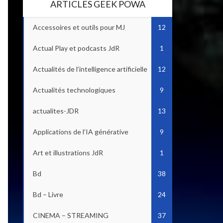
ARTICLES GEEK POWA
Accessoires et outils pour MJ
12
Actual Play et podcasts JdR
1
Actualités de l’intelligence artificielle
12
Actualités technologiques
9
actualites-JDR
13
Applications de l’IA générative
9
Art et illustrations JdR
1
Bd
38
Bd – Livre
24
CINEMA – STREAMING
37