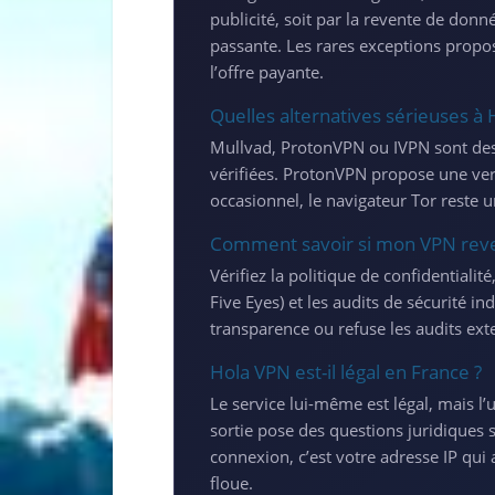
publicité, soit par la revente de don
passante. Les rares exceptions propos
l’offre payante.
Quelles alternatives sérieuses à 
Mullvad, ProtonVPN ou IVPN sont des c
vérifiées. ProtonVPN propose une ver
occasionnel, le navigateur Tor reste u
Comment savoir si mon VPN rev
Vérifiez la politique de confidentiali
Five Eyes) et les audits de sécurité 
transparence ou refuse les audits ext
Hola VPN est-il légal en France ?
Le service lui-même est légal, mais 
sortie pose des questions juridiques 
connexion, c’est votre adresse IP qui 
floue.