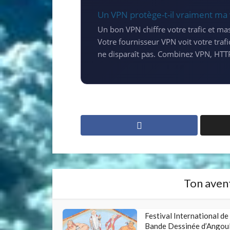
Un VPN protège-t-il vraiment ma 
Un bon VPN chiffre votre trafic et ma
Votre fournisseur VPN voit votre trafic
ne disparaît pas. Combinez VPN, HTTP
Ton avent
Festival International de 
Bande Dessinée d’Angou