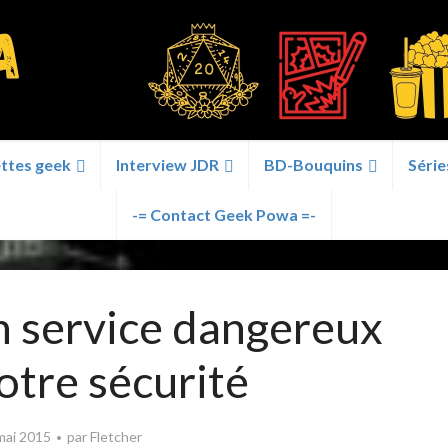
ttes geek
Interview JDR
BD-Bouquins
Série
-= Contact Geek Powa =-
n service dangereux
otre sécurité
mai 2015
par
Fletcher