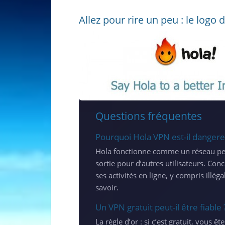
Allez pour rire un peu : le logo 
Questions fréquentes
Pourquoi Hola VPN est-il dangere
Hola fonctionne comme un réseau pee
sortie pour d’autres utilisateurs. Con
ses activités en ligne, y compris ill
savoir.
Un VPN gratuit peut-il être fiable 
La règle d’or : si c’est gratuit, vous ê