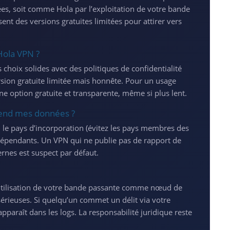
nées, soit comme Hola par l’exploitation de votre bande
ent des versions gratuites limitées pour attirer vers
Hola VPN ?
hoix solides avec des politiques de confidentialité
sion gratuite limitée mais honnête. Pour un usage
ne option gratuite et transparente, même si plus lent.
end mes données ?
té, le pays d’incorporation (évitez les pays membres des
indépendants. Un VPN qui ne publie pas de rapport de
ernes est suspect par défaut.
l’utilisation de votre bande passante comme nœud de
sérieuses. Si quelqu’un commet un délit via votre
apparaît dans les logs. La responsabilité juridique reste