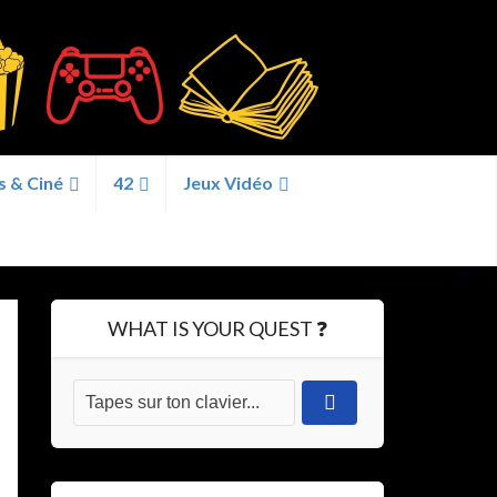
s & Ciné
42
Jeux Vidéo
WHAT IS YOUR QUEST ❓