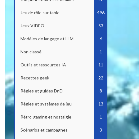
Jeu de rôle sur table
496
Jeux VIDEO
53
Modèles de langage et LLM
6
Non classé
1
Outils et ressources IA
11
Recettes geek
22
Règles et guides DnD
8
Règles et systèmes de jeu
13
Rétro-gaming et nostalgie
1
Scénarios et campagnes
3