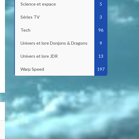
Science et espace
5
Séries TV
3
Tech
96
Univers et lore Donjons & Dragons
9
Univers et lore JDR
13
Warp Speed
197