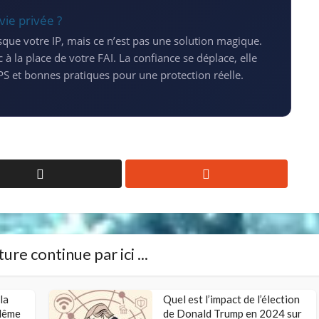
vie privée ?
sque votre IP, mais ce n’est pas une solution magique.
 à la place de votre FAI. La confiance se déplace, elle
S et bonnes pratiques pour une protection réelle.
ure continue par ici ...
la
Quel est l’impact de l’élection
lême
de Donald Trump en 2024 sur