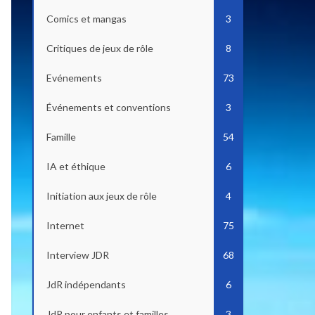
Comics et mangas
3
Critiques de jeux de rôle
8
Evénements
73
Événements et conventions
3
Famille
54
IA et éthique
6
Initiation aux jeux de rôle
4
Internet
75
Interview JDR
68
JdR indépendants
6
JdR pour enfants et familles
3