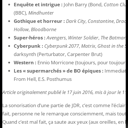
Enquête et intrigue :
John Barry (Bond,
Cotton Clu
(BBC),
Mindhunter
Gothique et horreur :
Dark City
,
Constantine
,
Drac
Hollow
,
Bloodborne
Super-héros :
Avengers
,
Winter Soldier
,
The Batman
Cyberpunk :
Cyberpunk 2077
,
Matrix
,
Ghost in the S
darksynth (Perturbator, Carpenter Brut)
Western :
Ennio Morricone (toujours, pour toujours
Les « supermarchés » de BO épiques :
Immediate 
From Hell, E.S. Posthumus
Article originalement publié le 17 juin 2016, mis à jour le 11
La sonorisation d’une partie de JDR, c’est comme l’éclaira
fait, personne ne le remarque consciemment, mais tout l
Quand c’est mal fait, ça saute aux yeux (aux oreilles, en l