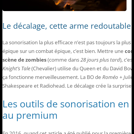
Le décalage, cette arme redoutable
La sonorisation la plus efficace n’est pas toujours la plu
épique sur un combat épique, c’est bien. Mettre une
com
scène de zombies
(comme dans
28 jours plus tard
), c’e
Knight’s Tale
(Chevalier) utilise du Queen et du David Bow
ça fonctionne merveilleusement. La BO de
Roméo + Julie
Shakespeare et Radiohead. Le décalage crée la surprise, e
Les outils de sonorisation en 
au premium
En 2016, quand cet article a été publié pour la première fo