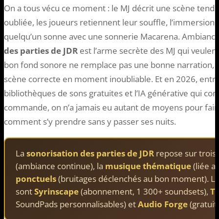
On a tous vécu ce moment : le MJ décrit une scène tendu
oubliée, les joueurs retiennent leur souffle, l’immersion
quelqu’un sonne avec une sonnerie Macarena. Ambiance 
des parties de JDR
est l’arme secrète des MJ qui veulent
bon fond sonore ne remplace pas une bonne narration, m
scène correcte en moment inoubliable. Et en 2026, entre l
bibliothèques de sons gratuites et l’IA générative qui c
commande, on n’a jamais eu autant de moyens pour faire 
comment s’y prendre sans y passer ses nuits.
La
sonorisation des parties de JDR
repose sur trois 
(ambiance continue), la
musique thématique
(liée a
ponctuels
(bruitages déclenchés au bon moment). Le
sont
Syrinscape
(abonnement, 1 300+ soundsets),
T
SoundPads personnalisables) et
Audio Forge
(gratuit