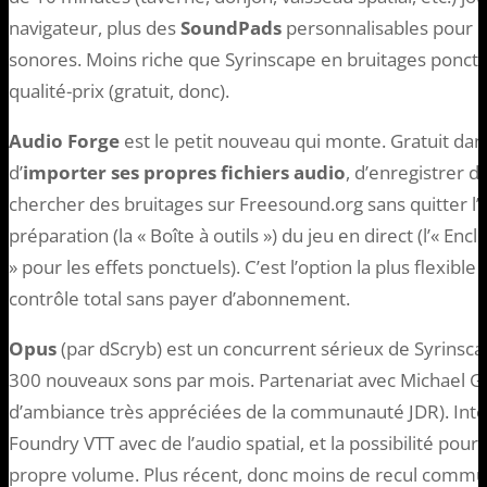
navigateur, plus des
SoundPads
personnalisables pour 
sonores. Moins riche que Syrinscape en bruitages ponctu
qualité-prix (gratuit, donc).
Audio Forge
est le petit nouveau qui monte. Gratuit dan
d’
importer ses propres fichiers audio
, d’enregistrer d
chercher des bruitages sur Freesound.org sans quitter l’in
préparation (la « Boîte à outils ») du jeu en direct (l’« En
» pour les effets ponctuels). C’est l’option la plus flexibl
contrôle total sans payer d’abonnement.
Opus
(par dScryb) est un concurrent sérieux de Syrinsc
300 nouveaux sons par mois. Partenariat avec Michael Gh
d’ambiance très appréciées de la communauté JDR). Inte
Foundry VTT avec de l’audio spatial, et la possibilité pour
propre volume. Plus récent, donc moins de recul commu