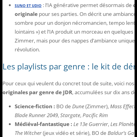
: l’IA générative permet désormais de
c
SUNO ET UDIO
originale
pour ses parties. On décrit une ambiance
sombre pour un donjon nécromancien, tempo lent,
lointains ») et l’IA produit un morceau en quelques
Zimmer, mais pour des nappes d’ambiance uniques et
révolution.
Les playlists par genre : le kit de d
Pour ceux qui veulent du concret tout de suite, voici nos
originales par genre de JDR
, accumulées sur dix ans de
Science-fiction :
BO de
Dune
(Zimmer),
Mass Effect
Blade Runner 2049
,
Stargate
,
Pacific Rim
Médiéval-fantastique :
Le 13e Guerrier
,
Les Planète
The Witcher
(jeux vidéo et série), BO de
Baldur’s Gat