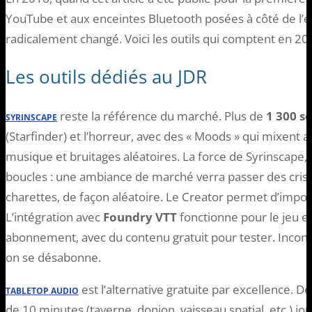
YouTube et aux enceintes Bluetooth posées à côté de l’é
radicalement changé. Voici les outils qui comptent en 202
Les outils dédiés au JDR
reste la référence du marché. Plus de
1 300 s
SYRINSCAPE
(Starfinder) et l’horreur, avec des « Moods » qui mixen
musique et bruitages aléatoires. La force de Syrinscape, c
boucles : une ambiance de marché verra passer des cris
charettes, de façon aléatoire. Le Creator permet d’impor
L’intégration avec
Foundry VTT
fonctionne pour le jeu en 
abonnement, avec du contenu gratuit pour tester. Inconvén
on se désabonne.
est l’alternative gratuite par excellence. D
TABLETOP AUDIO
de 10 minutes (taverne, donjon, vaisseau spatial, etc.) j