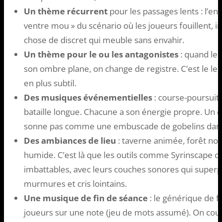
Un thème récurrent
pour les passages lents : l’enq
ventre mou » du scénario où les joueurs fouillent, i
chose de discret qui meuble sans envahir.
Un thème pour le ou les antagonistes
: quand le
son ombre plane, on change de registre. C’est le le
en plus subtil.
Des musiques événementielles
: course-poursuit
bataille longue. Chacune a son énergie propre. Un
sonne pas comme une embuscade de gobelins dans
Des ambiances de lieu
: taverne animée, forêt noc
humide. C’est là que les outils comme Syrinscape o
imbattables, avec leurs couches sonores qui super
murmures et cris lointains.
Une musique de fin de séance
: le générique de fin
joueurs sur une note (jeu de mots assumé). On coupe 