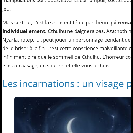
manipulations politiques, savants corrompus, sectes apoca
jeu.
Mais surtout, c’est la seule entité du panthéon qui
remar
individuellement
. Cthulhu ne daignera pas. Azathoth n
Nyarlathotep, lui, peut jouer un personnage pendant des d
de le briser à la fin. C’est cette conscience malveillante 
infiniment pire que le sommeil de Cthulhu. L’horreur cos
elle a un visage, un sourire, et elle vous a choisi.
Les incarnations : un visage