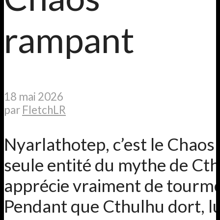
rampant
18 mai 2026
par
FletchLR
Nyarlathotep, c’est le Chaos 
seule entité du mythe de Cth
apprécie vraiment de tourme
Pendant que Cthulhu dort, lu