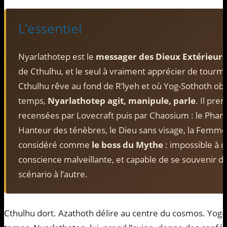
L’essentiel
Nyarlathotep est le
messager des Dieux Extérieurs
de Cthulhu, et le seul à vraiment apprécier de tourm
Cthulhu rêve au fond de R’lyeh et où Yog-Sothoth obs
temps,
Nyarlathotep agit, manipule, parle
. Il pre
recensées par Lovecraft puis par Chaosium : le Phara
Hanteur des ténèbres, le Dieu sans visage, la Femme 
considéré comme
le boss du Mythe
: impossible à d
conscience malveillante, et capable de se souvenir de
scénario à l’autre.
Cthulhu dort. Azathoth délire au centre du cosmos. Yog