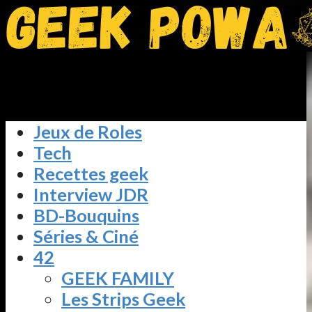
Jeux de Roles
Tech
Recettes geek
Interview JDR
BD-Bouquins
Séries & Ciné
42
GEEK FAMILY
Les Strips Geek