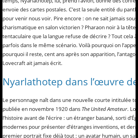
temps, Nyarlathotep, lui, prend l’avion, donne des confé
envoie des cartes postales. C’est la seule entité du pant
pour venir nous voir. Pire encore : on ne sait jamais sou
charismatique en salon victorien ? Pharaon noir à la têt
tentaculaire que la langue refuse de décrire ? Tout cela à l
parfois dans le même scénario. Voilà pourquoi on l’appel
pourquoi il reste, cent ans après son apparition, l’antagon
Lovecraft ait jamais écrit.
Nyarlathotep dans l’œuvre de
Le personnage naît dans une nouvelle courte intitulée t
publiée en novembre 1920 dans
The United Amateur
. Lo
l’histoire avant de l’écrire : un étranger basané, sorti d’Ég
modernes pour présenter d’étranges inventions, et derri
premier portrait fixe déjà tout : un avatar humain, un savoir