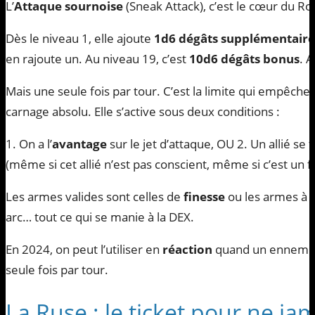
L’
Attaque sournoise
(Sneak Attack), c’est le cœur du Ro
Dès le niveau 1, elle ajoute
1d6 dégâts supplémentaire
en rajoute un. Au niveau 19, c’est
10d6 dégâts bonus
. 
Mais une seule fois par tour. C’est la limite qui empêc
carnage absolu. Elle s’active sous deux conditions :
1. On a l’
avantage
sur le jet d’attaque, OU 2. Un allié se 
(même si cet allié n’est pas conscient, même si c’est un f
Les armes valides sont celles de
finesse
ou les armes à d
arc… tout ce qui se manie à la DEX.
En 2024, on peut l’utiliser en
réaction
quand un ennemi s
seule fois par tour.
La Ruse : le ticket pour ne ja