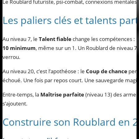
Le Roublard futuriste, psi-combat, connexions mentales
Les paliers clés et talents part
Au niveau 7, le
Talent fiable
change les compétences : u
10 minimum
, même sur un 1. Un Roublard de niveau 7
verrou.
Au niveau 20, c’est l’apothéose : le
Coup de chance
perm
échoué. Une fois par repos court. Une sauvegarde magi
Entre-temps, la
Maîtrise parfaite
(niveau 13) des armes
s’ajoutent.
Construire son Roublard en 