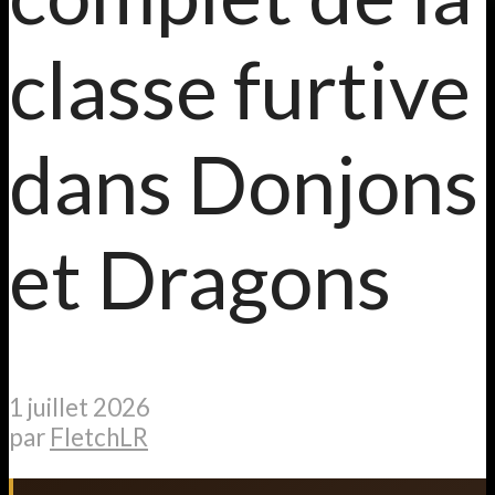
classe furtive
dans Donjons
et Dragons
1 juillet 2026
par
FletchLR