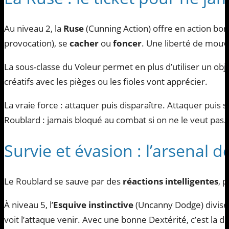
Au niveau 2, la
Ruse
(Cunning Action) offre en action bon
provocation), se
cacher
ou
foncer
. Une liberté de mouv
La sous-classe du Voleur permet en plus d’utiliser un obj
créatifs avec les pièges ou les fioles vont apprécier.
La vraie force : attaquer puis disparaître. Attaquer puis s
Roublard : jamais bloqué au combat si on ne le veut pas.
Survie et évasion : l’arsenal d
Le Roublard se sauve par des
réactions intelligentes
, 
À niveau 5, l’
Esquive instinctive
(Uncanny Dodge) divise
voit l’attaque venir. Avec une bonne Dextérité, c’est la 