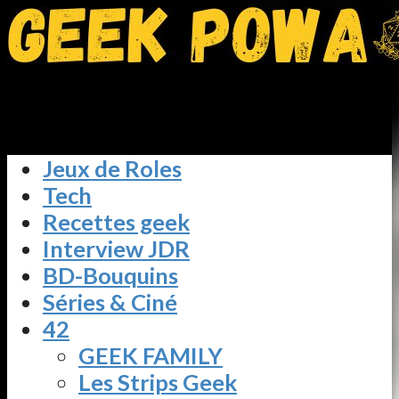
Jeux de Roles
Tech
Recettes geek
Interview JDR
BD-Bouquins
Séries & Ciné
42
GEEK FAMILY
Les Strips Geek