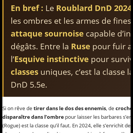
En bref :
Le
Roublard DnD 2024
les ombres et les armes de fine
attaque sournoise
capable d’inf
dégâts. Entre la
Ruse
pour fuir 
l’
Esquive instinctive
pour surviv
classes
uniques, c’est la classe la
DnD 5.5e.
Si on rêve de
tirer dans le dos des ennemis
, de
croche
disparaître dans l’ombre
pour laisser les barbares s’em
(Rogue) est la classe qu’il faut. En 2024, elle s’enrichit d