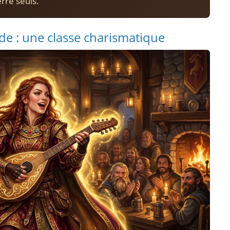
erre seuls.
e : une classe charismatique