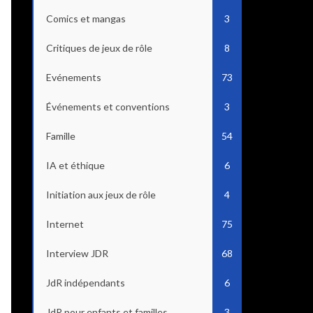
Comics et mangas
3
Critiques de jeux de rôle
8
Evénements
73
Événements et conventions
3
Famille
54
IA et éthique
6
Initiation aux jeux de rôle
4
Internet
75
Interview JDR
68
JdR indépendants
6
JdR pour enfants et familles
3