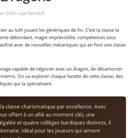
uin 2026
par
FletchLR
en au luth jouant les génériques de fin. C’est la classe la
risme débordant, magie imprévisible, compétences tous
eaufiné avec de nouvelles mécaniques qui en font une classe
onnage capable de négocier avec un dragon, de désamorcer
nemis. On va explorer chaque facette de cette classe, des
ques qui la spécialisent.
 la classe charismatique par excellence. Avec
us offert à un allié au moment clé), une
égalée et quatre collèges bardiques distincts, il
plomatie. Idéal pour les joueurs qui aiment