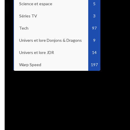
Science et espace
5
Séries TV
3
Tech
97
Univers et lore Donjons & Dragons
9
Univers et lore JDR
14
Warp Speed
197