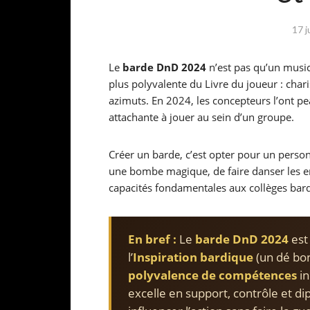
17 j
Le
barde DnD 2024
n’est pas qu’un musici
plus polyvalente du Livre du joueur : cha
azimuts. En 2024, les concepteurs l’ont p
attachante à jouer au sein d’un groupe.
Créer un barde, c’est opter pour un pers
une bombe magique, de faire danser les en
capacités fondamentales aux collèges bardi
En bref :
Le
barde DnD 2024
est
l’
Inspiration bardique
(un dé bon
polyvalence de compétences
in
excelle en support, contrôle et di