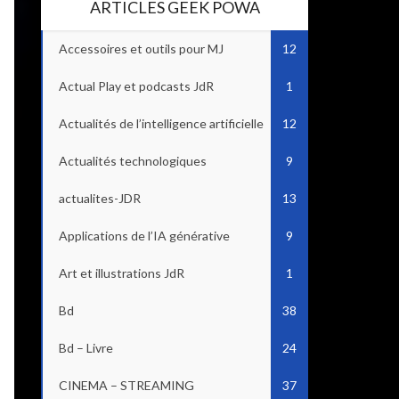
ARTICLES GEEK POWA
Accessoires et outils pour MJ
12
Actual Play et podcasts JdR
1
Actualités de l’intelligence artificielle
12
Actualités technologiques
9
actualites-JDR
13
Applications de l’IA générative
9
Art et illustrations JdR
1
Bd
38
Bd – Livre
24
CINEMA – STREAMING
37