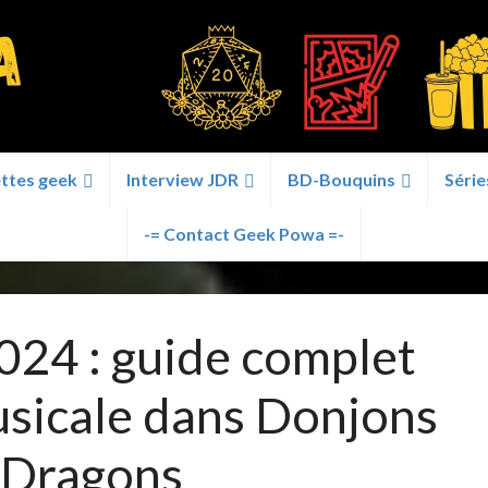
ttes geek
Interview JDR
BD-Bouquins
Série
-= Contact Geek Powa =-
24 : guide complet
usicale dans Donjons
 Dragons