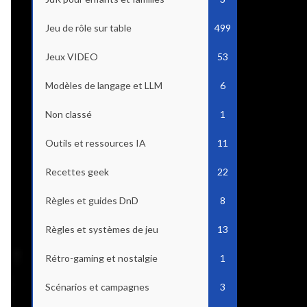
Jeu de rôle sur table
499
Jeux VIDEO
53
Modèles de langage et LLM
6
Non classé
1
Outils et ressources IA
11
Recettes geek
22
Règles et guides DnD
8
Règles et systèmes de jeu
13
Rétro-gaming et nostalgie
1
Scénarios et campagnes
3