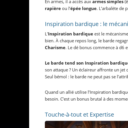
En armes, il a accès aux
armes simples
(é
rapière
ou l’
épée longue
. L’arbalète de 
Inspiration bardique : le mécan
L’
Inspiration bardique
est le mécanisme 
bien. À chaque repos long, le barde regag
Charisme
. Le dé bonus commence à d6 et
Le barde tend son Inspiration bardique
son attaque ? Un éclaireur affronte un j
Seul bémol : le barde ne peut pas se l’attr
Quand un allié utilise l’Inspiration bardiqu
besoin. C’est un bonus brutal à des momen
Touche-à-tout et Expertise