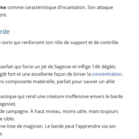
sme
comme caractéristique d’incantation. Son attaque
ent.
arde
 sorts qui renforcent son rôle de support et de contrôle.
parfait qui force un jet de Sagesse et inflige 1d6 dégâts
gât fort et une excellente façon de briser la
concentration
.
éro composante matérielle, parfait pour sauver un allié
assique qui rend une créature inoffensive envers le barde
Sagesse).
 de campagne. À haut niveau, moins utile, mais toujours
e cible.
une liste de magicien. Le barde peut l’apprendre via ses
s.