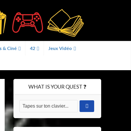
s & Ciné
42
Jeux Vidéo
WHAT IS YOUR QUEST ❓