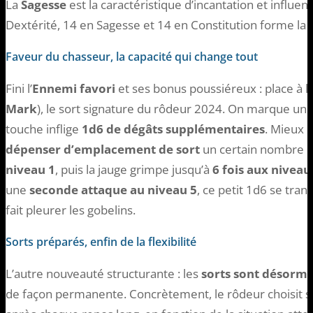
La
Sagesse
est la caractéristique d’incantation et influen
Dextérité, 14 en Sagesse et 14 en Constitution forme la 
Faveur du chasseur, la capacité qui change tout
Fini l’
Ennemi favori
et ses bonus poussiéreux : place à l
Mark
), le sort signature du rôdeur 2024. On marque une 
touche inflige
1d6 de dégâts supplémentaires
. Mieux 
dépenser d’emplacement de sort
un certain nombre de
niveau 1
, puis la jauge grimpe jusqu’à
6 fois aux niveau
une
seconde attaque au niveau 5
, ce petit 1d6 se tra
fait pleurer les gobelins.
Sorts préparés, enfin de la flexibilité
L’autre nouveauté structurante : les
sorts sont désorma
de façon permanente. Concrètement, le rôdeur choisit ses