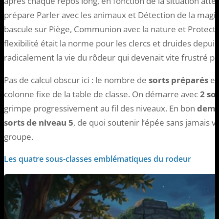
après chaque repos long, en fonction de la situation att
prépare Parler avec les animaux et Détection de la magie
bascule sur Piège, Communion avec la nature et Protecti
flexibilité était la norme pour les clercs et druides depui
radicalement la vie du rôdeur qui devenait vite frustré pa
Pas de calcul obscur ici : le nombre de
sorts préparés
es
colonne fixe de la table de classe. On démarre avec
2 so
grimpe progressivement au fil des niveaux. En bon
demi
sorts de niveau 5
, de quoi soutenir l’épée sans jamais v
groupe.
Les quatre sous-classes emblématiques du rodeur