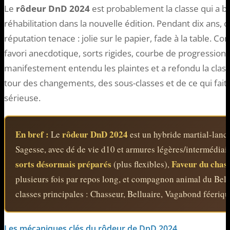
Le
rôdeur DnD 2024
est probablement la classe qui a bé
réhabilitation dans la nouvelle édition. Pendant dix ans, c
réputation tenace : jolie sur le papier, fade à la table. 
favori anecdotique, sorts rigides, courbe de progression 
manifestement entendu les plaintes et a refondu la class
tour des changements, des sous-classes et de ce qui fai
sérieuse.
En bref :
rôdeur DnD 2024
Le
est un hybride martial-lance
Sagesse, avec dé de vie d10 et armures légères/intermédiai
sorts désormais préparés
Faveur du chas
(plus flexibles),
plusieurs fois par repos long, et compagnon animal du Bellu
classes principales : Chasseur, Belluaire, Vagabond féeriqu
Les mécaniques clés du rôdeur de DnD 2024