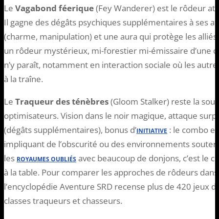
Le
Vagabond féerique
(Fey Wanderer) est le rôdeur aty
Il gagne des dégâts psychiques supplémentaires à ses att
(charme, manipulation) et une aura qui protège les alliés. 
un rôdeur mystérieux, mi-forestier mi-émissaire d’une cou
n’y paraît, notamment en interaction sociale où les autr
à la traîne.
Le
Traqueur des ténèbres
(Gloom Stalker) reste la sou
optimisateurs. Vision dans le noir magique, attaque sur
(dégâts supplémentaires), bonus d’
: le combo es
INITIATIVE
impliquant de l’obscurité ou des environnements soute
les
avec beaucoup de donjons, c’est le cho
ROYAUMES OUBLIÉS
à la table. Pour comparer les approches de rôdeurs dans
l’encyclopédie Aventure SRD recense plus de 420 jeux de
classes traqueurs et chasseurs.