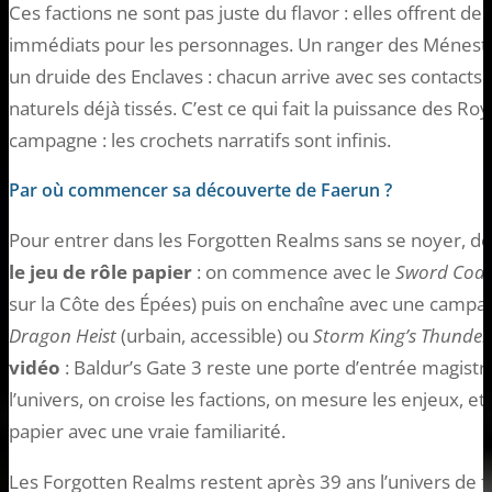
Ces factions ne sont pas juste du flavor : elles offrent de
immédiats pour les personnages. Un ranger des Ménestr
un druide des Enclaves : chacun arrive avec ses contacts
naturels déjà tissés. C’est ce qui fait la puissance des
campagne : les crochets narratifs sont infinis.
Par où commencer sa découverte de Faerun ?
Pour entrer dans les Forgotten Realms sans se noyer, d
le jeu de rôle papier
: on commence avec le
Sword Coas
sur la Côte des Épées) puis on enchaîne avec une campa
Dragon Heist
(urbain, accessible) ou
Storm King’s Thunder
vidéo
: Baldur’s Gate 3 reste une porte d’entrée magist
l’univers, on croise les factions, on mesure les enjeux, e
papier avec une vraie familiarité.
Les Forgotten Realms restent après 39 ans l’univers de fan