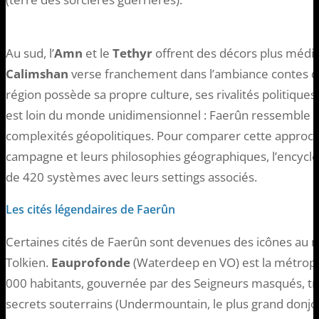
Au sud, l’
Amn
et le
Tethyr
offrent des décors plus médit
Calimshan
verse franchement dans l’ambiance contes de
région possède sa propre culture, ses rivalités politique
est loin du monde unidimensionnel : Faerûn ressemble à
complexités géopolitiques. Pour comparer cette approch
campagne et leurs philosophies géographiques, l’encycl
de 420 systèmes avec leurs settings associés.
Les cités légendaires de Faerûn
Certaines cités de Faerûn sont devenues des icônes au m
Tolkien.
Eauprofonde
(Waterdeep en VO) est la métrop
000 habitants, gouvernée par des Seigneurs masqués, truf
secrets souterrains (Undermountain, le plus grand donjon