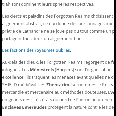
trahison) dominent leurs sphères respectives.
Les clercs et paladins des Forgotten Realms choisissent u
alignement abstrait, ce qui donne des personnages mieu
prêtre de Lathandre ne se joue pas du tout comme un p
partagent tous deux un alignement bon.
Les factions des royaumes oubliés.
Au-delà des dieux, les Forgotten Realms regorgent de
fa
intrigues. Les
Ménestrels
(Harpers) sont l’organisation s
excellence : ils traquent les menaces avant qu’elles ne d
SHIELD médiéval. Les
Zhentarim
(surnommés le Réseau
mercantile et mercenaire aux méthodes douteuses. L’
Al
dirigeants des cités-états du nord de Faerûn pour une dé
Enclaves Émeraudes
protègent la nature contre les dériv