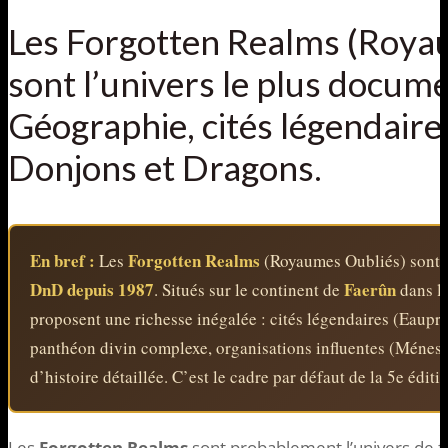
Les Forgotten Realms (Roya
sont l’univers le plus docum
Géographie, cités légendaires
Donjons et Dragons.
En bref :
Forgotten Realms
Les
(Royaumes Oubliés) sont l
DnD depuis 1987
Faerûn
. Situés sur le continent de
dans le
proposent une richesse inégalée : cités légendaires (Eaupro
panthéon divin complexe, organisations influentes (Ménestr
d’histoire détaillée. C’est le cadre par défaut de la 5e éditi
Les
Forgotten Realms
sont probablement l’univers de f