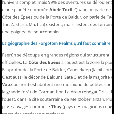
l’univers complet, mais 99% des aventures se déroulent
d’une planète nommée
Abeir-Toril
. Quand on parle de 
Côte des Épées ou de la Porte de Baldur, on parle de Fae
Tur, Zakhara, Maztica) existent, mais restent des terrains
une poignée de sourcebooks.
La géographie des Forgotten Realms qu'il faut connaître
Faerûn se découpe en grandes régions qui structurent l
officielles. La
Côte des Épées
à l’ouest est la zone la plu
Eauprofonde, la Porte de Baldur, Candlekeep (la biblioth
C’est aussi le décor de Baldur’s Gate 3 et de la majorité 
Vaux
au nord-est abritent une mosaïque de petites con
la grande forêt de Cormanthor. Le drow renégat Drizzt Do’
l’ouest, dans la cité souterraine de Menzoberranzan. Plus
plus sauvages comme le
Thay
(pays des magiciens rouge
(terre des sorcières guerrières).