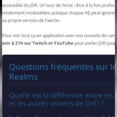
accessible du JDR. Un tour de force : être à la fois pro
totalement modulables, puisque chaque MJ peut ignorer 9
sa propre version de Faerûn.
Pour voir tout ça en application avec nos conseils de c
soir à 21h sur Twitch et YouTube
pour parler JDR jusqu’
Questions fréquentes sur le
Realms
Quelle est la différence entre les
et les autres univers de DnD ?