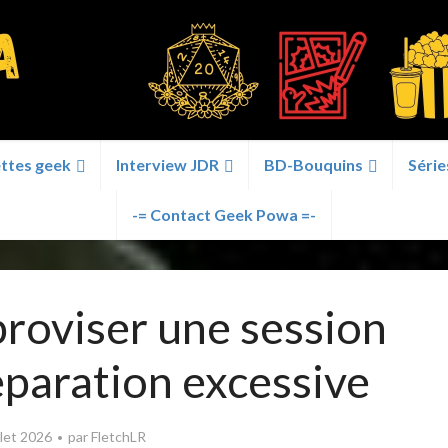
ttes geek
Interview JDR
BD-Bouquins
Série
-= Contact Geek Powa =-
oviser une session
paration excessive
illet 2026
par
FletchLR