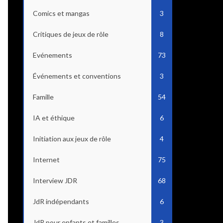
Comics et mangas
3
Critiques de jeux de rôle
8
Evénements
73
Événements et conventions
3
Famille
54
IA et éthique
6
Initiation aux jeux de rôle
4
Internet
75
Interview JDR
68
JdR indépendants
6
JdR pour enfants et familles
3