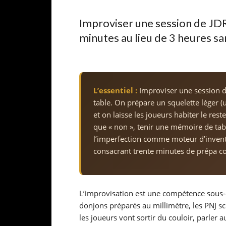
Improviser une session de JDR
minutes au lieu de 3 heures sa
L’essentiel :
Improviser une session de 
table. On prépare un squelette léger (
et on laisse les joueurs habiter le rest
que « non », tenir une mémoire de tabl
l’imperfection comme moteur d’inventiv
consacrant trente minutes de prépa con
L’improvisation est une compétence sous-e
donjons préparés au millimètre, les PNJ scr
les joueurs vont sortir du couloir, parler a