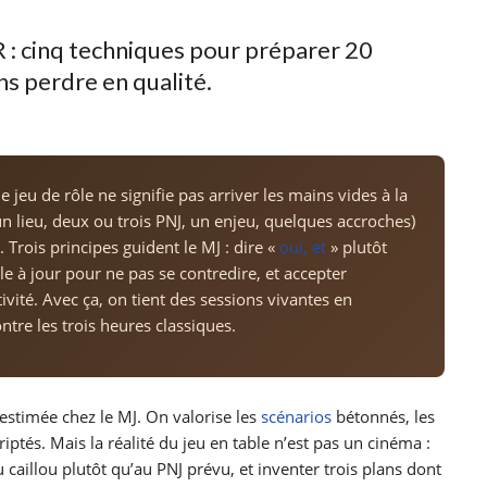
 : cinq techniques pour préparer 20
ns perdre en qualité.
jeu de rôle ne signifie pas arriver les mains vides à la
un lieu, deux ou trois PNJ, un enjeu, quelques accroches)
e. Trois principes guident le MJ : dire «
oui, et
» plutôt
e à jour pour ne pas se contredire, et accepter
ité. Avec ça, on tient des sessions vivantes en
tre les trois heures classiques.
stimée chez le MJ. On valorise les
scénarios
bétonnés, les
iptés. Mais la réalité du jeu en table n’est pas un cinéma :
u caillou plutôt qu’au PNJ prévu, et inventer trois plans dont