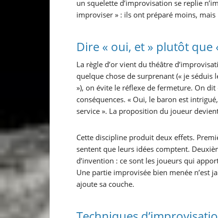
un squelette d’improvisation se replie n’im
improviser » : ils ont préparé moins, mais
Dire « oui, et » plutôt que
La règle d’or vient du théâtre d’improvis
quelque chose de surprenant (« je séduis l
»), on évite le réflexe de fermeture. On dit
conséquences. « Oui, le baron est intrigué
service ». La proposition du joueur devient
Cette discipline produit deux effets. Premi
sentent que leurs idées comptent. Deuxiè
d’invention : ce sont les joueurs qui apport
Une partie improvisée bien menée n’est j
ajoute sa couche.
Techniques d’improvisatio