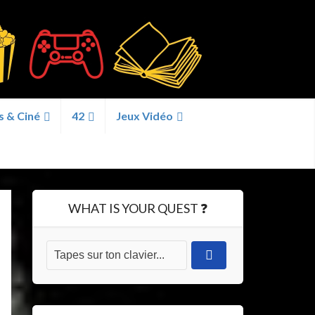
s & Ciné
42
Jeux Vidéo
WHAT IS YOUR QUEST ❓