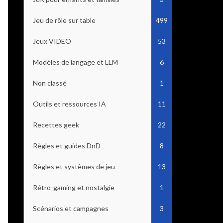
Jeu de rôle sur table
499
Jeux VIDEO
53
Modèles de langage et LLM
6
Non classé
1
Outils et ressources IA
11
Recettes geek
22
Règles et guides DnD
8
Règles et systèmes de jeu
13
Rétro-gaming et nostalgie
1
Scénarios et campagnes
3