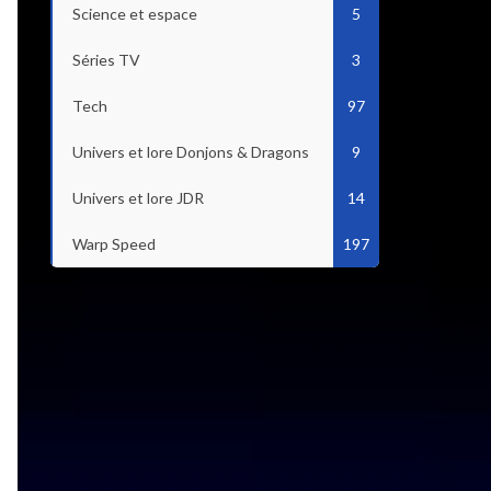
Science et espace
5
Séries TV
3
Tech
97
Univers et lore Donjons & Dragons
9
Univers et lore JDR
14
Warp Speed
197