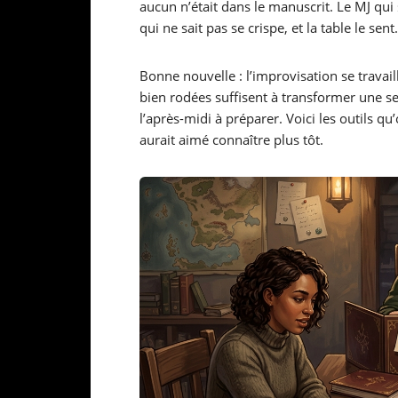
aucun n’était dans le manuscrit. Le MJ qui
qui ne sait pas se crispe, et la table le sent.
Bonne nouvelle : l’improvisation se trav
bien rodées suffisent à transformer une 
l’après-midi à préparer. Voici les outils qu
aurait aimé connaître plus tôt.