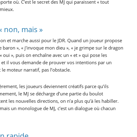
porte où. C’est le secret des MJ qui paraissent « tout
 mieux.
 « non, mais »
ation et marche aussi pour le JDR. Quand un joueur propose
e baron », « j’invoque mon dieu », « je grimpe sur le dragon
 « oui », puis on enchaîne avec un « et » qui pose les
, et il vous demande de prouver vos intentions par un
 le moteur narratif, pas l’obstacle.
èrement, les joueurs deviennent créatifs parce qu’ils
mement, le MJ se décharge d’une partie du boulot
ent les nouvelles directions, on n’a plus qu’à les habiller.
amais un monologue de MJ, c’est un dialogue où chacun
n rapide