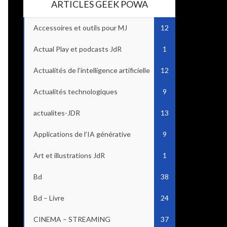
ARTICLES GEEK POWA
Accessoires et outils pour MJ
12
Actual Play et podcasts JdR
1
Actualités de l’intelligence artificielle
12
Actualités technologiques
9
actualites-JDR
13
Applications de l’IA générative
9
Art et illustrations JdR
1
Bd
38
Bd – Livre
24
CINEMA – STREAMING
37