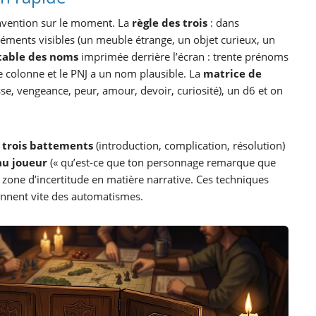
invention sur le moment. La
règle des trois
: dans
léments visibles (un meuble étrange, un objet curieux, un
table des noms
imprimée derrière l’écran : trente prénoms
e colonne et le PNJ a un nom plausible. La
matrice de
sse, vengeance, peur, amour, devoir, curiosité), un d6 et on
 trois battements
(introduction, complication, résolution)
au joueur
(« qu’est-ce que ton personnage remarque que
e zone d’incertitude en matière narrative. Ces techniques
ennent vite des automatismes.