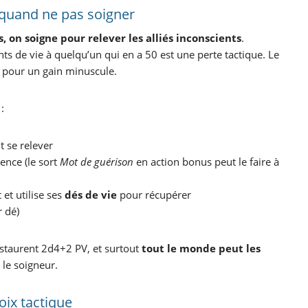
t quand ne pas soigner
, on soigne pour relever les alliés inconscients
.
ts de vie à quelqu’un qui en a 50 est une perte tactique. Le
s pour un gain minuscule.
:
it se relever
gence (le sort
Mot de guérison
en action bonus peut le faire à
et utilise ses
dés de vie
pour récupérer
 dé)
estaurent 2d4+2 PV, et surtout
tout le monde peut les
 le soigneur.
oix tactique