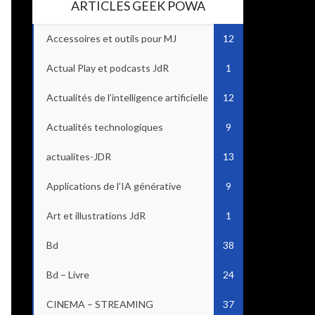
ARTICLES GEEK POWA
Accessoires et outils pour MJ
12
Actual Play et podcasts JdR
1
Actualités de l’intelligence artificielle
12
Actualités technologiques
9
actualites-JDR
13
Applications de l’IA générative
9
Art et illustrations JdR
1
Bd
38
Bd – Livre
24
CINEMA – STREAMING
37