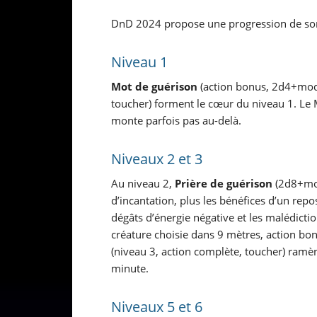
DnD 2024 propose une progression de sorts
Niveau 1
Mot de guérison
(action bonus, 2d4+mod
toucher) forment le cœur du niveau 1. Le 
monte parfois pas au-delà.
Niveaux 2 et 3
Au niveau 2,
Prière de guérison
(2d8+mod
d’incantation, plus les bénéfices d’un repo
dégâts d’énergie négative et les malédicti
créature choisie dans 9 mètres, action b
(niveau 3, action complète, toucher) ramè
minute.
Niveaux 5 et 6