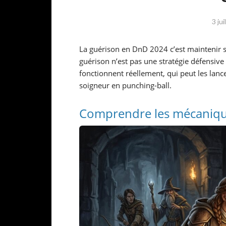
3 ju
La guérison en DnD 2024 c’est maintenir s
guérison n’est pas une stratégie défensive
fonctionnent réellement, qui peut les lanc
soigneur en punching-ball.
Comprendre les mécaniqu