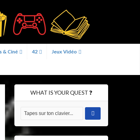
s & Ciné
42
Jeux Vidéo
WHAT IS YOUR QUEST ❓