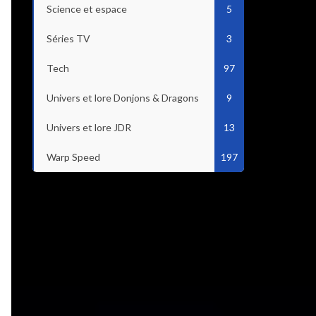
Science et espace
5
Séries TV
3
Tech
97
Univers et lore Donjons & Dragons
9
Univers et lore JDR
13
Warp Speed
197