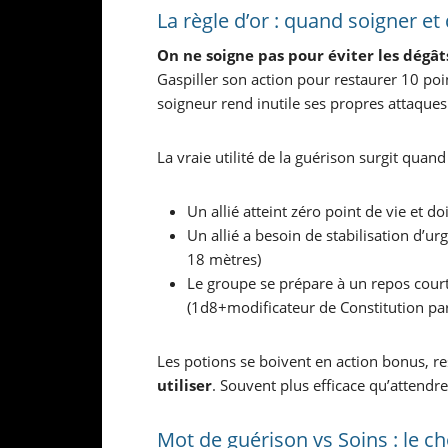
La règle d’or : quand soigner e
On ne soigne pas pour éviter les dégâts
Gaspiller son action pour restaurer 10 poin
soigneur rend inutile ses propres attaque
La vraie utilité de la guérison surgit quand 
Un allié atteint zéro point de vie et do
Un allié a besoin de stabilisation d’ur
18 mètres)
Le groupe se prépare à un repos court 
(1d8+modificateur de Constitution par
Les potions se boivent en action bonus, r
utiliser
. Souvent plus efficace qu’attendre
Mot de guérison vs Soins : le ch