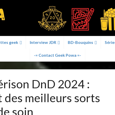
ttes geek
Interview JDR
BD-Bouquins
Série
-= Contact Geek Powa =-
érison DnD 2024 :
 des meilleurs sorts
de soin