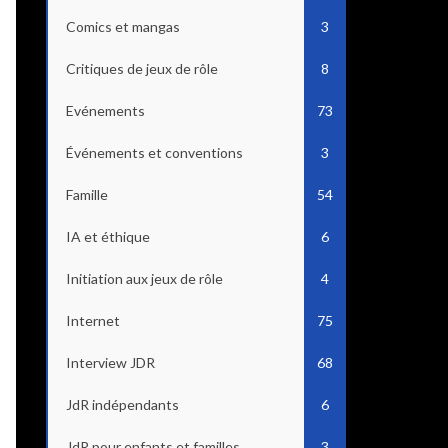
Comics et mangas
3
Critiques de jeux de rôle
8
Evénements
73
Événements et conventions
3
Famille
54
IA et éthique
6
Initiation aux jeux de rôle
4
Internet
75
Interview JDR
68
JdR indépendants
6
JdR pour enfants et familles
3