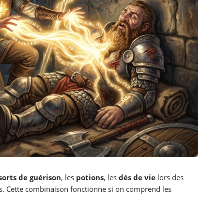
sorts de guérison
, les
potions
, les
dés de vie
lors des
ses. Cette combinaison fonctionne si on comprend les