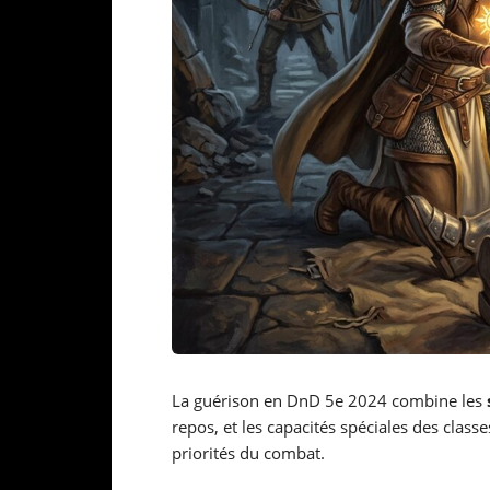
La guérison en DnD 5e 2024 combine les
repos, et les capacités spéciales des clas
priorités du combat.