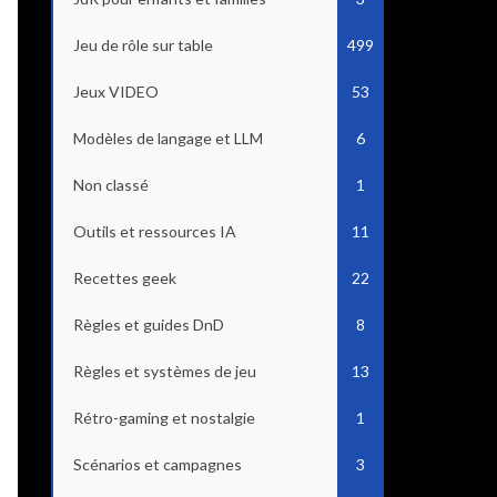
Jeu de rôle sur table
499
Jeux VIDEO
53
Modèles de langage et LLM
6
Non classé
1
Outils et ressources IA
11
Recettes geek
22
Règles et guides DnD
8
Règles et systèmes de jeu
13
Rétro-gaming et nostalgie
1
Scénarios et campagnes
3