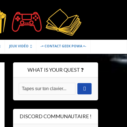
JEUX VIDÉO
-= CONTACT GEEK POWA =-
WHAT IS YOUR QUEST ❓
DISCORD COMMUNAUTAIRE !