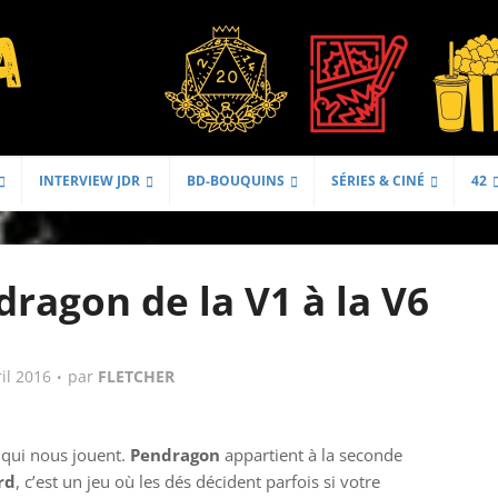
INTERVIEW JDR
BD-BOUQUINS
SÉRIES & CINÉ
42
dragon de la V1 à la V6
ril 2016
par
FLETCHER
R qui nous jouent.
Pendragon
appartient à la seconde
rd
, c’est un jeu où les dés décident parfois si votre