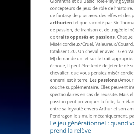
Glorantha et du Basic Role-Playing Syste
concepteurs de jeux de rôle de l’histoire.
de fantasy de plus avec des elfes et des p
arthurien
tel que raconté par Sir Thom
de passion, de trahison et de tragédie i
de
traits opposés et passions
. Chaque 
Miséricordieux/Cruel, Valeureux/Couard,
totalisent 20. Un chevalier avec 16 en Va
MJ demande un jet sur le trait approprié. Si
échoue, il peut être tenté de jeter le dé s
chevalier, que vous pensiez miséricordie
ennemi est à terre. Les
passions
(Amour, 
couche supplémentaire. Elles peuvent ins
spectaculaires en cas de réussite. Mais e
passion peut provoquer la folie, la mélan
entre sa loyauté envers Arthur et son amo
Pendragon le simule mécaniquement, pas
Le jeu générationnel : quand v
prend la relève