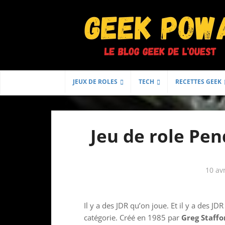
JEUX DE ROLES
TECH
RECETTES GEEK
Jeu de role Pen
10 av
Il y a des JDR qu’on joue. Et il y a des JD
catégorie. Créé en 1985 par
Greg Staffo