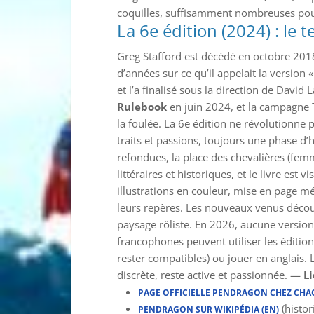
coquilles, suffisamment nombreuses pour
La 6e édition (2024) : le
Greg Stafford est décédé en octobre 2018.
d’années sur ce qu’il appelait la version
et l’a finalisé sous la direction de David 
Rulebook
en juin 2024, et la campagne
la foulée. La 6e édition ne révolutionne 
traits et passions, toujours une phase d’hi
refondues, la place des chevalières (fe
littéraires et historiques, et le livre es
illustrations en couleur, mise en page mé
leurs repères. Les nouveaux venus découv
paysage rôliste. En 2026, aucune version 
francophones peuvent utiliser les éditio
rester compatibles) ou jouer en anglai
discrète, reste active et passionnée. —
Li
PAGE OFFICIELLE PENDRAGON CHEZ CH
(histor
PENDRAGON SUR WIKIPÉDIA (EN)