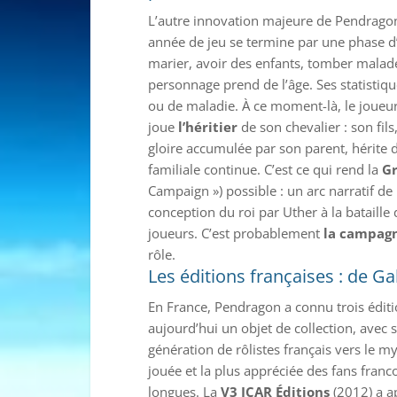
L’autre innovation majeure de Pendragon,
année de jeu se termine par une phase d’hi
marier, avoir des enfants, tomber malade
personnage prend de l’âge. Ses statistique
ou de maladie. À ce moment-là, le joueur
joue
l’héritier
de son chevalier : son fils,
gloire accumulée par son parent, hérite d
familiale continue. C’est ce qui rend la
G
Campaign ») possible : un arc narratif de
conception du roi par Uther à la bataille
joueurs. C’est probablement
la campagn
rôle.
Les éditions françaises : de G
En France, Pendragon a connu trois édit
aujourd’hui un objet de collection, avec 
génération de rôlistes français vers le m
jouée et la plus appréciée des fans fran
longues. La
V3 ICAR Éditions
(2012) a a