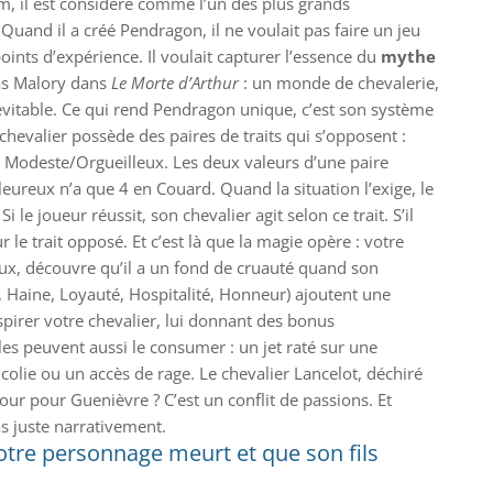
m, il est considéré comme l’un des plus grands
 Quand il a créé Pendragon, il ne voulait pas faire un jeu
oints d’expérience. Il voulait capturer l’essence du
mythe
as Malory dans
Le Morte d’Arthur
: un monde de chevalerie,
névitable. Ce qui rend Pendragon unique, c’est son système
chevalier possède des paires de traits qui s’opposent :
 Modeste/Orgueilleux. Les deux valeurs d’une paire
leureux n’a que 4 en Couard. Quand la situation l’exige, le
 le joueur réussit, son chevalier agit selon ce trait. S’il
ur le trait opposé. Et c’est là que la magie opère : votre
ux, découvre qu’il a un fond de cruauté quand son
Haine, Loyauté, Hospitalité, Honneur) ajoutent une
pirer votre chevalier, lui donnant des bonus
lles peuvent aussi le consumer : un jet raté sur une
colie ou un accès de rage. Le chevalier Lancelot, déchiré
ur pour Guenièvre ? C’est un conflit de passions. Et
 juste narrativement.
otre personnage meurt et que son fils