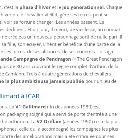
 c’est la
phase d’hiver
et le
jeu générationnel
. Chaque
ver où le chevalier vieillit, gère ses terres, peut se
, voir sa fortune changer. Les années passent. Le
s déclinent. Et un jour, il meurt, de vieillesse, au combat
 ne crée pas un nouveau personnage sorti de nulle part. Il
 sa fille, son écuyer. L’héritier bénéficie d’une partie de la
e ses terres, de ses alliances, de ses ennemis. La saga
rande Campagne de Pendragon
(« The Great Pendragon
 plus de 80 ans couvrant le règne complet d’Arthur, de la
 de Camlann. Trois à quatre générations de chevaliers
e la plus ambitieuse jamais publiée
pour un jeu de
allimard à ICAR
ions. La
V1 Gallimard
(fin des années 1980) est
son packaging soigné qui a servi de porte d’entrée à une
ythe arthurien. La
V2 Oriflam
(années 1990) reste la plus
cophones, celle qui a accompagné les campagnes les plus
pporté des améliorations mais a été critiquée pour ses