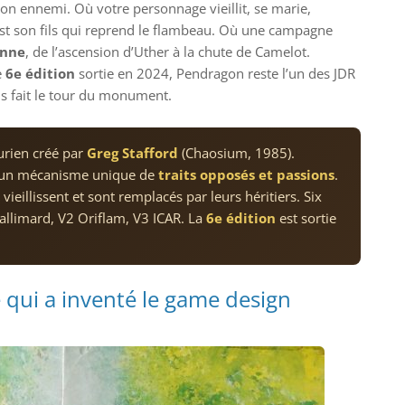
on ennemi. Où votre personnage vieillit, se marie,
’est son fils qui reprend le flambeau. Où une campagne
enne
, de l’ascension d’Uther à la chute de Camelot.
e
6e édition
sortie en 2024, Pendragon reste l’un des JDR
us fait le tour du monument.
urien créé par
Greg Stafford
(Chaosium, 1985).
c un mécanisme unique de
traits opposés et passions
.
ieillissent et sont remplacés par leurs héritiers. Six
Gallimard, V2 Oriflam, V3 ICAR. La
6e édition
est sortie
e qui a inventé le game design