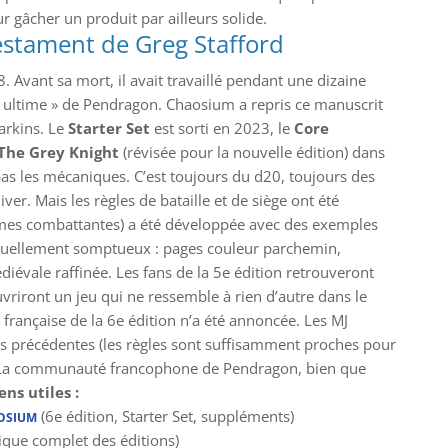
 gâcher un produit par ailleurs solide.
 testament de Greg Stafford
 Avant sa mort, il avait travaillé pendant une dizaine
 « ultime » de Pendragon. Chaosium a repris ce manuscrit
Larkins. Le
Starter Set
est sorti en 2023, le
Core
The Grey Knight
(révisée pour la nouvelle édition) dans
pas les mécaniques. C’est toujours du d20, toujours des
ver. Mais les règles de bataille et de siège ont été
mmes combattantes) a été développée avec des exemples
t visuellement somptueux : pages couleur parchemin,
diévale raffinée. Les fans de la 5e édition retrouveront
riront un jeu qui ne ressemble à rien d’autre dans le
française de la 6e édition n’a été annoncée. Les MJ
ns précédentes (les règles sont suffisamment proches pour
s. La communauté francophone de Pendragon, bien que
ens utiles :
(6e édition, Starter Set, suppléments)
AOSIUM
ique complet des éditions)