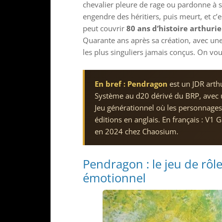
chevalier pleure de rage ou pardonne à s
engendre des héritiers, puis meurt, et c
peut couvrir
80 ans d’histoire arthuri
Quarante ans après sa création, avec un
les plus singuliers jamais conçus. On vo
En bref :
Pendragon
est un JDR arth
Système au d20 dérivé du BRP, ave
Jeu générationnel où les personnages v
éditions en anglais. En français : V1 
en 2024 chez Chaosium.
Pendragon : le jeu de rôl
émotionnel