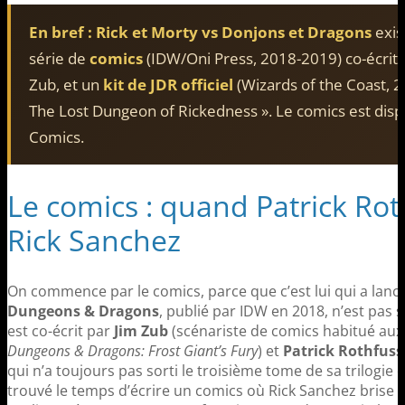
En bref :
Rick et Morty vs Donjons et Dragons
exis
série de
comics
(IDW/Oni Press, 2018-2019) co-écrite 
Zub, et un
kit de JDR officiel
(Wizards of the Coast, 2
The Lost Dungeon of Rickedness ». Le comics est dispo
Comics.
Le comics : quand Patrick Ro
Rick Sanchez
On commence par le comics, parce que c’est lui qui a lan
Dungeons & Dragons
, publié par IDW en 2018, n’est pas 
est co-écrit par
Jim Zub
(scénariste de comics habitué aux
Dungeons & Dragons: Frost Giant’s Fury
) et
Patrick Rothfuss
qui n’a toujours pas sorti le troisième tome de sa trilogie 
trouvé le temps d’écrire un comics où Rick Sanchez brise 