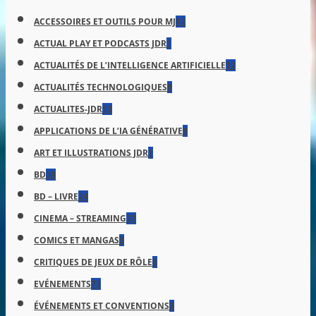
ACCESSOIRES ET OUTILS POUR MJ
12
ACTUAL PLAY ET PODCASTS JDR
1
ACTUALITÉS DE L’INTELLIGENCE ARTIFICIELLE
12
ACTUALITÉS TECHNOLOGIQUES
9
ACTUALITES-JDR
13
APPLICATIONS DE L’IA GÉNÉRATIVE
9
ART ET ILLUSTRATIONS JDR
1
BD
38
BD – LIVRE
24
CINEMA – STREAMING
37
COMICS ET MANGAS
3
CRITIQUES DE JEUX DE RÔLE
8
EVÉNEMENTS
73
ÉVÉNEMENTS ET CONVENTIONS
3