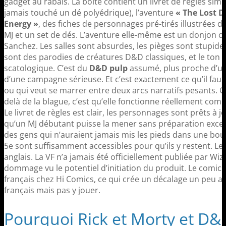
gadget au rabais. La boîte contient un livret de règles simp
jamais touché un dé polyédrique), l’aventure
« The Lost D
Energy »
, des fiches de personnages pré-tirés illustrées da
MJ et un set de dés. L’aventure elle-même est un donjon cla
Sanchez. Les salles sont absurdes, les pièges sont stupide
sont des parodies de créatures D&D classiques, et le ton osc
scatologique. C’est du
D&D pulp
assumé, plus proche d’un
d’une campagne sérieuse. Et c’est exactement ce qu’il faut
ou qui veut se marrer entre deux arcs narratifs pesants. Ce
delà de la blague, c’est qu’elle fonctionne réellement co
Le livret de règles est clair, les personnages sont prêts à 
qu’un MJ débutant puisse la mener sans préparation excessi
des gens qui n’auraient jamais mis les pieds dans une bout
5e sont suffisamment accessibles pour qu’ils y restent. Le p
anglais. La VF n’a jamais été officiellement publiée par Wiz
dommage vu le potentiel d’initiation du produit. Le comics,
français chez Hi Comics, ce qui crée un décalage un peu abs
français mais pas y jouer.
Pourquoi Rick et Morty et D&