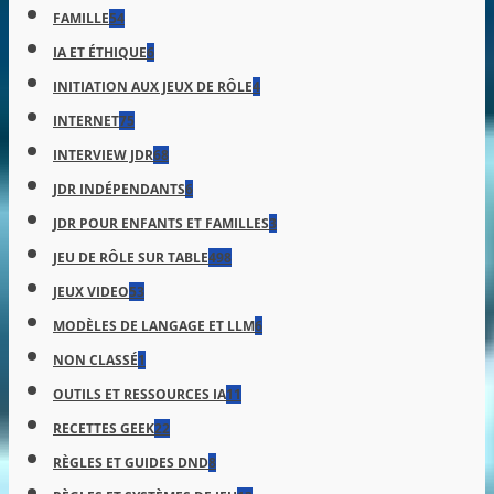
FAMILLE
54
IA ET ÉTHIQUE
6
INITIATION AUX JEUX DE RÔLE
4
INTERNET
75
INTERVIEW JDR
68
JDR INDÉPENDANTS
6
JDR POUR ENFANTS ET FAMILLES
3
JEU DE RÔLE SUR TABLE
498
JEUX VIDEO
53
MODÈLES DE LANGAGE ET LLM
6
NON CLASSÉ
1
OUTILS ET RESSOURCES IA
11
RECETTES GEEK
22
RÈGLES ET GUIDES DND
8