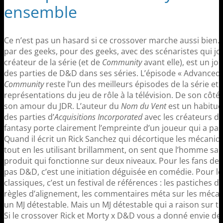
ensemble
Ce n’est pas un hasard si ce crossover marche aussi bien.
par des geeks, pour des geeks, avec des scénaristes qui 
créateur de la série (et de
Community
avant elle), est un jo
des parties de D&D dans ses séries. L’épisode « Advance
Community
reste l’un des meilleurs épisodes de la série et 
représentations du jeu de rôle à la télévision. De son côté
son amour du JDR. L’auteur du
Nom du Vent
est un habitué
des parties d’
Acquisitions Incorporated
avec les créateurs de
fantasy porte clairement l’empreinte d’un joueur qui a pass
Quand il écrit un Rick Sanchez qui décortique les mécan
tout en les utilisant brillamment, on sent que l’homme sait 
produit qui fonctionne sur deux niveaux. Pour les fans de 
pas D&D, c’est une initiation déguisée en comédie. Pour le
classiques, c’est un festival de références : les pastiches 
règles d’alignement, les commentaires méta sur les mécani
un MJ détestable. Mais un MJ détestable qui a raison sur t
Si le crossover Rick et Morty x D&D vous a donné envie 