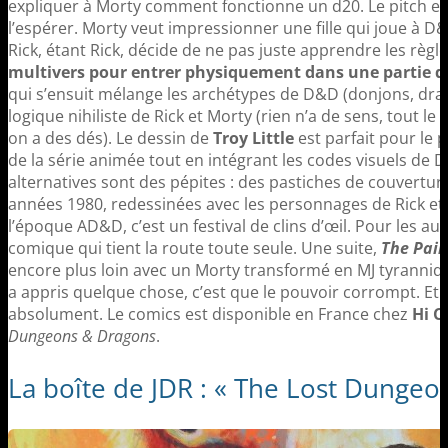
expliquer à Morty comment fonctionne un d20. Le pitch es
l’espérer. Morty veut impressionner une fille qui joue à D&
Rick, étant Rick, décide de ne pas juste apprendre les règ
multivers pour entrer physiquement dans une partie d
qui s’ensuit mélange les archétypes de D&D (donjons, drag
logique nihiliste de Rick et Morty (rien n’a de sens, tout 
on a des dés). Le dessin de
Troy Little
est parfait pour le p
de la série animée tout en intégrant les codes visuels de 
alternatives sont des pépites : des pastiches de couvert
années 1980, redessinées avec les personnages de Rick et 
l’époque AD&D, c’est un festival de clins d’œil. Pour les au
comique qui tient la route toute seule. Une suite,
The Pai
encore plus loin avec un Morty transformé en MJ tyranniqu
a appris quelque chose, c’est que le pouvoir corrompt. Et
absolument. Le comics est disponible en France chez
Hi C
Dungeons & Dragons
.
La boîte de JDR : « The Lost Dungeo