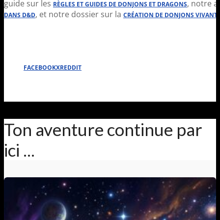
guide sur les
, notre a
RÈGLES ET GUIDES DE DONJONS ET DRAGONS
, et notre dossier sur la
DANS D&D
CRÉATION DE DONJONS VIVANT
FACEBOOK
X
REDDIT
Ton aventure continue par
ici ...