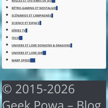
RÈGLES ET SYSTÈMES DE JEU
13
RÉTRO-GAMING ET NOSTALGIE
1
SCÉNARIOS ET CAMPAGNES
3
SCIENCE ET ESPACE
5
SÉRIES TV
3
TECH
96
UNIVERS ET LORE DONJONS & DRAGONS
9
UNIVERS ET LORE JDR
13
WARP SPEED
197
© 2015-2026
Geek Powa – Blog