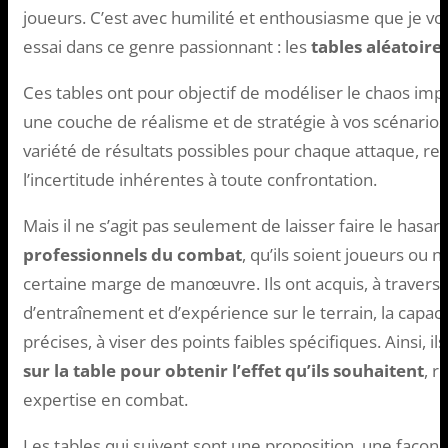
joueurs. C’est avec humilité et enthousiasme que je 
essai dans ce genre passionnant : les
tables aléatoire
Ces tables ont pour objectif de modéliser le chaos imp
une couche de réalisme et de stratégie à vos scénarios
variété de résultats possibles pour chaque attaque, ref
l’incertitude inhérentes à toute confrontation.
Mais il ne s’agit pas seulement de laisser faire le hasar
professionnels du combat
, qu’ils soient joueurs ou 
certaine marge de manœuvre. Ils ont acquis, à travers
d’entraînement et d’expérience sur le terrain, la capaci
précises, à viser des points faibles spécifiques. Ainsi, il
sur la table pour obtenir l’effet qu’ils souhaitent
, r
expertise en combat.
Les tables qui suivent sont une proposition, une façon