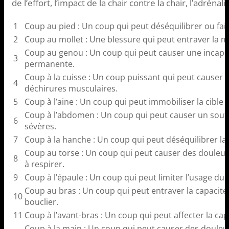
de l’effort, l’impact de la chair contre la chair, l’adrén
1
Coup au pied : Un coup qui peut déséquilibrer ou fair
2
Coup au mollet : Une blessure qui peut entraver la mo
Coup au genou : Un coup qui peut causer une incapa
3
permanente.
Coup à la cuisse : Un coup puissant qui peut causer
4
déchirures musculaires.
5
Coup à l’aine : Un coup qui peut immobiliser la cible 
Coup à l’abdomen : Un coup qui peut causer un souf
6
sévères.
7
Coup à la hanche : Un coup qui peut déséquilibrer la 
Coup au torse : Un coup qui peut causer des douleurs
8
à respirer.
9
Coup à l’épaule : Un coup qui peut limiter l’usage du 
Coup au bras : Un coup qui peut entraver la capacité
10
bouclier.
11
Coup à l’avant-bras : Un coup qui peut affecter la capa
Coup à la main : Un coup qui peut causer des douleurs