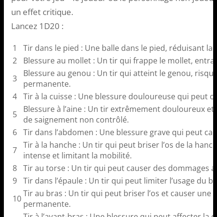
un effet critique.
Lancez 1D20 :
1
Tir dans le pied : Une balle dans le pied, réduisant la m
2
Blessure au mollet : Un tir qui frappe le mollet, entr
Blessure au genou : Un tir qui atteint le genou, risq
3
permanente.
4
Tir à la cuisse : Une blessure douloureuse qui peut 
Blessure à l’aine : Un tir extrêmement douloureux et
5
de saignement non contrôlé.
6
Tir dans l’abdomen : Une blessure grave qui peut c
Tir à la hanche : Un tir qui peut briser l’os de la ha
7
intense et limitant la mobilité.
8
Tir au torse : Un tir qui peut causer des dommages a
9
Tir dans l’épaule : Un tir qui peut limiter l’usage du b
Tir au bras : Un tir qui peut briser l’os et causer un
10
permanente.
Tir à l’avant-bras : Une blessure qui peut affecter la 