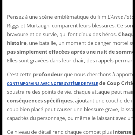
Pensez à une scène emblématique du film
L’Arme Fata
Riggs et Murtaugh, comparent leurs blessures. Ce sont
bravoure et de survie, qui font d’eux des héros.
Chaque
histoire
, une bataille, un moment de danger mortel s
pas simplement effacées après une nuit de somme
Elles sont gravées dans leur chair, des rappels perman
C’est cette
profondeur
que nous cherchons à apporte
de Coup Criti
CONTEMPORAINS AVEC NOTRE SYSTÈME DE TABLE
soustraire des points de vie, chaque attaque peut main
conséquences spécifiques
, ajoutant une couche de r
coup bien placé peut causer une blessure grave, laissant
capacités du personnage, ou même le laissant avec u
Ce niveau de détail rend chaque combat plus
intense
e