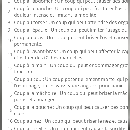
6
Coup à l’abdomen : Un coup qui peut causer des do
Coup à la hanche : Un coup qui peut fracturer l’os d
7
douleur intense et limitant la mobilité.
8
Coup au torse : Un coup qui peut atteindre des organ
9
Coup à l’épaule : Un coup qui peut limiter l’usage du 
Coup au bras : Un coup qui peut briser l’os et cause
10
permanente.
Coup à l’avant-bras : Un coup qui peut affecter la ca
11
effectuer des tâches manuelles.
Coup à la main : Un coup qui peut endommager grave
12
fonction.
Coup au cou : Un coup potentiellement mortel qui p
13
l’œsophage, ou les vaisseaux sanguins principaux.
Coup à la mâchoire : Un coup qui peut briser la mâcho
14
parler et à manger.
Coup à la bouche : Un coup qui peut causer des dom
15
cible.
16
Coup au nez : Un coup qui peut briser le nez et caus
17
Coup à l’oreille : Un coup qui peut causer la surdité et 