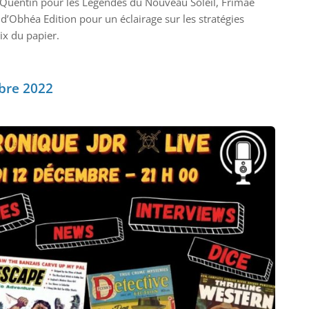
, Quentin pour les Légendes du Nouveau Soleil, Frimaé
k d’Obhéa Edition pour un éclairage sur les stratégies
ix du papier.
bre 2022