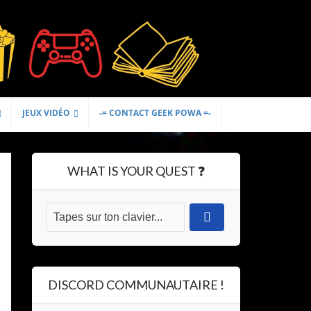
JEUX VIDÉO
-= CONTACT GEEK POWA =-
WHAT IS YOUR QUEST ❓
DISCORD COMMUNAUTAIRE !