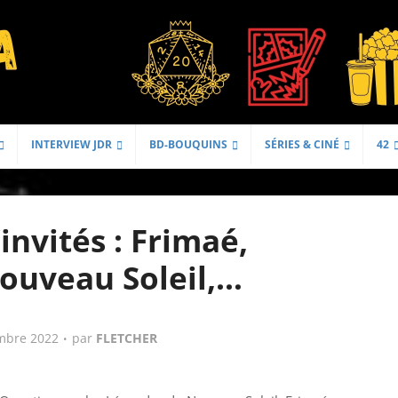
INTERVIEW JDR
BD-BOUQUINS
SÉRIES & CINÉ
42
invités : Frimaé,
ouveau Soleil,…
mbre 2022
par
FLETCHER