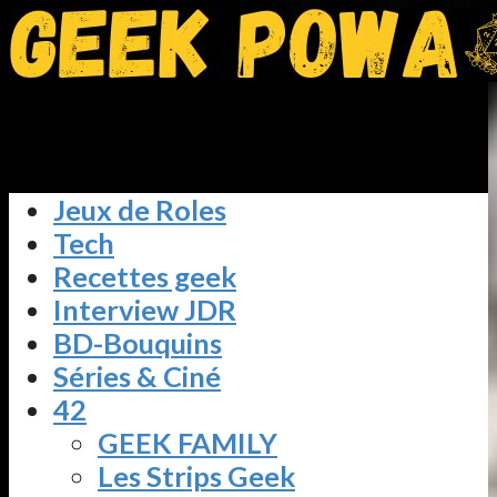
Jeux de Roles
Tech
Recettes geek
Interview JDR
BD-Bouquins
Séries & Ciné
42
GEEK FAMILY
Les Strips Geek