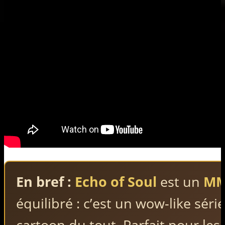
En bref :
Echo of Soul
est un
MM
équilibré : c’est un wow-like séri
cartoon du tout. Parfait pour les