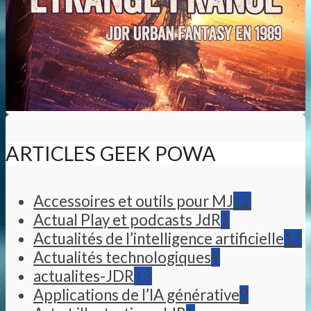
ARTICLES GEEK POWA
Accessoires et outils pour MJ
12
Actual Play et podcasts JdR
1
Actualités de l’intelligence artificielle
12
Actualités technologiques
9
actualites-JDR
13
Applications de l’IA générative
9