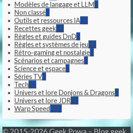
Modèles de langage et LLM
6
Non classé
1
Outils et ressources IA
11
Recettes geek
22
Règles et guides DnD
8
Règles et systèmes de jeu
13
Rétro-gaming et nostalgie
1
Scénarios et campagnes
3
Science et espace
5
Séries TV
3
Tech
96
Univers et lore Donjons & Dragons
9
Univers et lore JDR
13
Warp Speed
197
© 2015-2026 Geek Powa – Blog geek