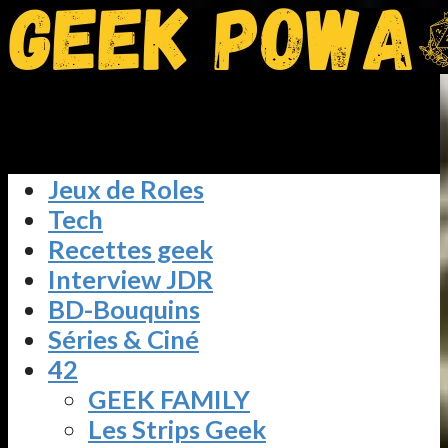
Jeux de Roles
Tech
Recettes geek
Interview JDR
BD-Bouquins
Séries & Ciné
42
GEEK FAMILY
Les Strips Geek