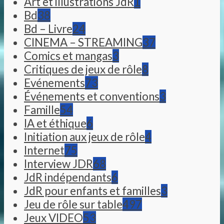
Art et illustrations JdR
1
Bd
38
Bd – Livre
24
CINEMA – STREAMING
37
Comics et mangas
3
Critiques de jeux de rôle
8
Evénements
73
Événements et conventions
3
Famille
54
IA et éthique
6
Initiation aux jeux de rôle
4
Internet
75
Interview JDR
68
JdR indépendants
6
JdR pour enfants et familles
3
Jeu de rôle sur table
497
Jeux VIDEO
53