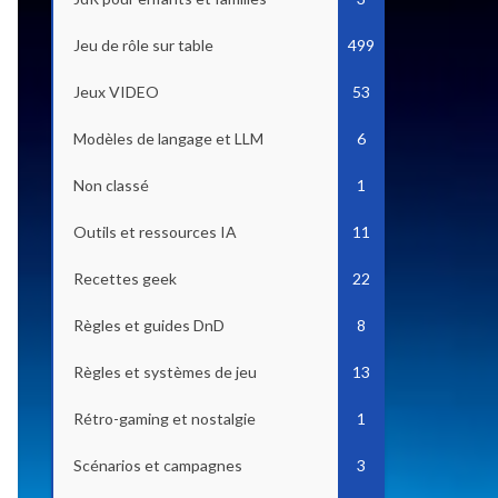
Jeu de rôle sur table
499
Jeux VIDEO
53
Modèles de langage et LLM
6
Non classé
1
Outils et ressources IA
11
Recettes geek
22
Règles et guides DnD
8
Règles et systèmes de jeu
13
Rétro-gaming et nostalgie
1
Scénarios et campagnes
3