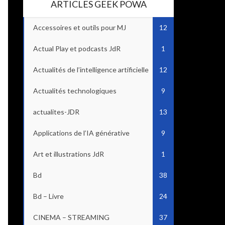
ARTICLES GEEK POWA
Accessoires et outils pour MJ
12
Actual Play et podcasts JdR
1
Actualités de l’intelligence artificielle
12
Actualités technologiques
9
actualites-JDR
13
Applications de l’IA générative
9
Art et illustrations JdR
1
Bd
38
Bd – Livre
24
CINEMA – STREAMING
37