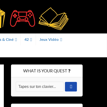
s & Ciné
42
Jeux Vidéo
WHAT IS YOUR QUEST ❓