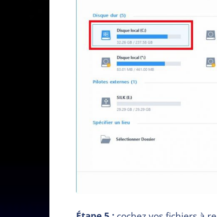
Étape 5 :
cochez vos fichiers à r