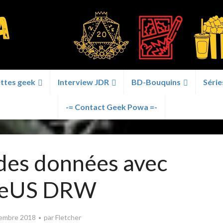
ttes geek
Interview JDR
BD-Bouquins
Série
-= Contact Geek Powa =-
des données avec
seUS DRW
embre 2018
par
Fletcher