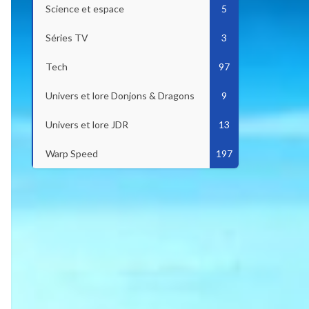
Science et espace
5
Séries TV
3
Tech
97
Univers et lore Donjons & Dragons
9
Univers et lore JDR
13
Warp Speed
197