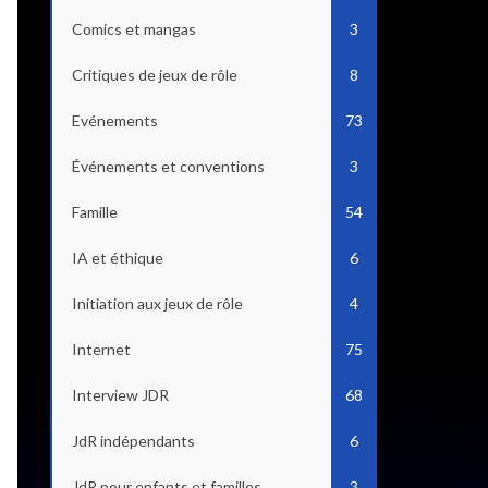
Comics et mangas
3
Critiques de jeux de rôle
8
Evénements
73
Événements et conventions
3
Famille
54
IA et éthique
6
Initiation aux jeux de rôle
4
Internet
75
Interview JDR
68
JdR indépendants
6
JdR pour enfants et familles
3