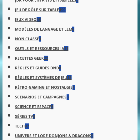
JDR POUR ENFANTS ET FAMILLES
3
JEU DE RÔLE SUR TABLE
499
JEUX VIDEO
53
MODÈLES DE LANGAGE ET LLM
6
NON CLASSÉ
1
OUTILS ET RESSOURCES IA
11
RECETTES GEEK
22
RÈGLES ET GUIDES DND
8
RÈGLES ET SYSTÈMES DE JEU
13
RÉTRO-GAMING ET NOSTALGIE
1
SCÉNARIOS ET CAMPAGNES
3
SCIENCE ET ESPACE
5
SÉRIES TV
3
TECH
97
UNIVERS ET LORE DONJONS & DRAGONS
9