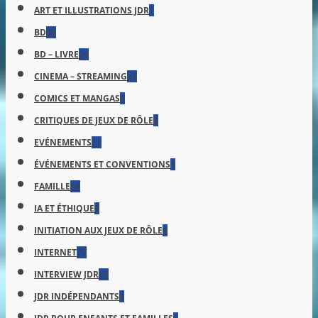
ART ET ILLUSTRATIONS JDR
1
BD
38
BD – LIVRE
24
CINEMA – STREAMING
37
COMICS ET MANGAS
3
CRITIQUES DE JEUX DE RÔLE
8
EVÉNEMENTS
73
ÉVÉNEMENTS ET CONVENTIONS
3
FAMILLE
54
IA ET ÉTHIQUE
6
INITIATION AUX JEUX DE RÔLE
4
INTERNET
75
INTERVIEW JDR
68
JDR INDÉPENDANTS
6