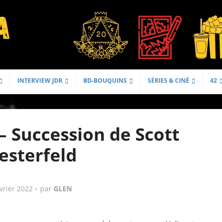
INTERVIEW JDR
BD-BOUQUINS
SÉRIES & CINÉ
42
– Succession de Scott
esterfeld
vrier 2022
par
GLEN