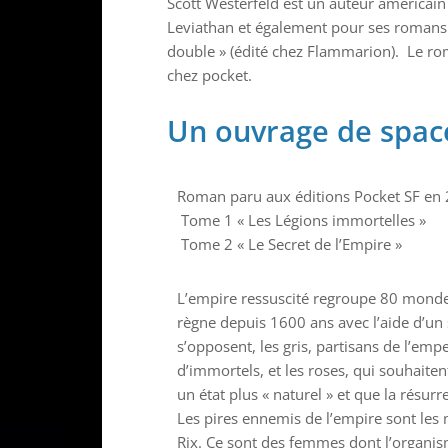
Scott Westerfeld est un auteur américai
Leviathan et également pour ses romans de 
double » (édité chez Flammarion). Le ro
chez pocket.
Un ouvrage de spac
Roman paru aux éditions Pocket SF en 
Tome 1 « Les Légions immortelles »
Tome 2 « Le Secret de l’Empire »
L’empire ressuscité regroupe 80 monde
règne depuis 1600 ans avec l’aide d’u
s’opposent, les gris, partisans de l’emp
d’immortels, et les roses, qui souhait
un état plus « naturel » et que la résurr
Les pires ennemis de l’empire sont les
Rix. Ce sont des femmes dont l’organis