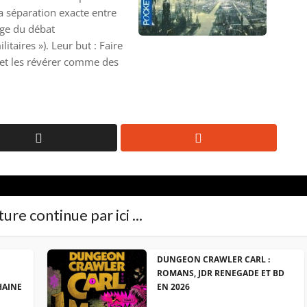
 séparation exacte entre
age du débat
taires »). Leur but : Faire
 et les révérer comme des
ure continue par ici ...
DUNGEON CRAWLER CARL :
ROMANS, JDR RENEGADE ET BD
HAINE
EN 2026