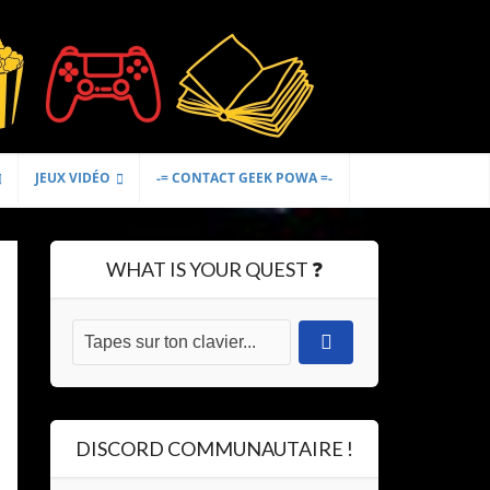
JEUX VIDÉO
-= CONTACT GEEK POWA =-
WHAT IS YOUR QUEST ❓
DISCORD COMMUNAUTAIRE !