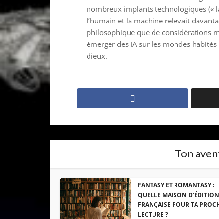
nombreux implants technologiques (« la
l’humain et la machine relevait davant
philosophique que de considérations mili
émerger des IA sur les mondes habités
dieux.
Ton avent
FANTASY ET ROMANTASY :
QUELLE MAISON D’ÉDITION
FRANÇAISE POUR TA PROC
LECTURE ?