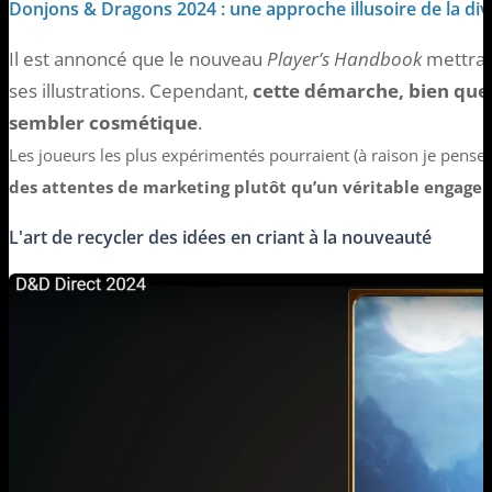
Donjons & Dragons 2024 : une approche illusoire de la div
Il est annoncé que le nouveau
Player’s Handbook
mettra l
ses illustrations. Cependant,
cette démarche, bien que 
sembler cosmétique
.
Les joueurs les plus expérimentés pourraient (à raison je pense)
des attentes de marketing plutôt qu’un véritable engagem
L'art de recycler des idées en criant à la nouveauté