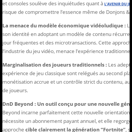
et consoles soulève des inquiétudes quant à
L’AVENIR DU JE
risque de compromettre l’essence même de Donjons & 
La menace du modèle économique vidéoludique :
Le
son identité en adoptant un modèle de contenu récurrent
jour fréquentes et des microtransactions. Cette approch
l’industrie du jeu vidéo, menace l’expérience traditionne
Marginalisation des joueurs traditionnels :
Les adepte
expérience de jeu classique sont relégués au second pla
monétisation accrue et un contrôle strict du contenu, au
de joueurs.
DnD Beyond : Un outil conçu pour une nouvelle géné
Beyond incarne parfaitement cette nouvelle orientation
nécessite un abonnement payant annuel, et elle regorge
approche
cible clairement la génération “Fortnite”
, s