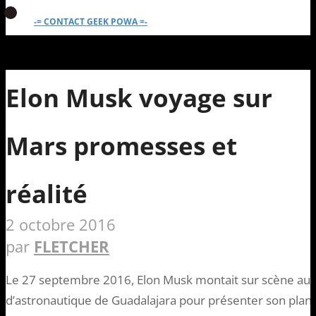
-= CONTACT GEEK POWA =-
Elon Musk voyage sur
Mars promesses et
réalité
2 octobre 2016
par
FLETCHER
Le 27 septembre 2016, Elon Musk montait sur scène au c
d’astronautique de Guadalajara pour présenter son plan