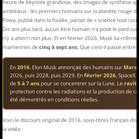
heure de keynote grandiose, des images de synthèse spe
ambitieux : les premiers humains sur la planète rouge d’ic
Powa, publié dans la foulée, parlait de « science tout cour
Dix ans plus tard, aucun être humain n’a posé le pied su
n’y a atterri non plus. Et en février 2026, Musk lui-mêm
martiennes de
cinq à sept ans
. Que s’est-il passé entre 
En
2016
, Elon Musk annonçait des humains sur
Mars 
2026, puis 2028, puis 2029. En
février 2026
, SpaceX 
de
5 à 7 ans
pour se concentrer sur la Lune. Le
ravit
protection contre les radiations et la production de c
été démontrés en conditions réelles.
Voici le discours original de 2016, sous-titres français d
la vidéo :