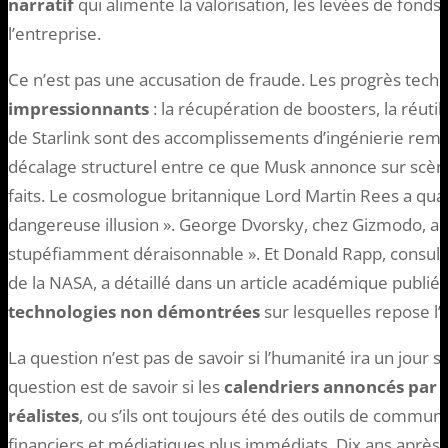
narratif
qui alimente la valorisation, les levées de fonds 
l’entreprise.
Ce n’est pas une accusation de fraude. Les progrès tec
impressionnants
: la récupération de boosters, la réuti
de Starlink sont des accomplissements d’ingénierie remar
décalage structurel entre ce que Musk annonce sur scène
faits. Le cosmologue britannique Lord Martin Rees a quali
dangereuse illusion ». George Dvorsky, chez Gizmodo, a p
stupéfiamment déraisonnable ». Et Donald Rapp, consulta
de la NASA, a détaillé dans un article académique publi
technologies non démontrées
sur lesquelles repose l
La question n’est pas de savoir si l’humanité ira un jour 
question est de savoir si les
calendriers annoncés par 
réalistes
, ou s’ils ont toujours été des outils de communi
financiers et médiatiques plus immédiats. Dix ans après l