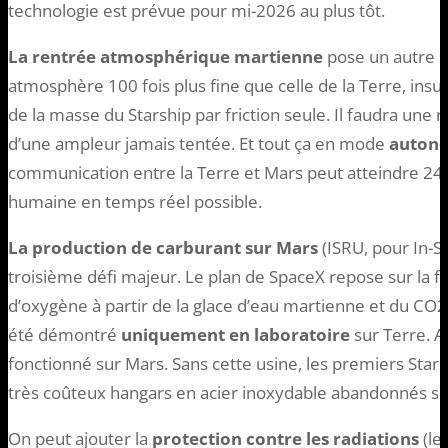
technologie est prévue pour mi-2026 au plus tôt.
La rentrée atmosphérique martienne
pose un autre 
atmosphère 100 fois plus fine que celle de la Terre, insu
de la masse du Starship par friction seule. Il faudra une
d’une ampleur jamais tentée. Et tout ça en mode
auton
communication entre la Terre et Mars peut atteindre 24 
humaine en temps réel possible.
La production de carburant sur Mars
(ISRU, pour In-Si
troisième défi majeur. Le plan de SpaceX repose sur la f
d’oxygène à partir de la glace d’eau martienne et du C
été démontré
uniquement en laboratoire
sur Terre. A
fonctionné sur Mars. Sans cette usine, les premiers Stars
très coûteux hangars en acier inoxydable abandonnés sur
On peut ajouter la
protection contre les radiations
(le