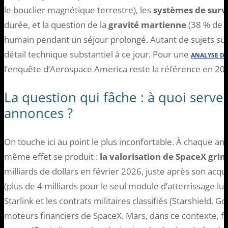
le bouclier magnétique terrestre), les
systèmes de surv
durée, et la question de la
gravité martienne
(38 % de ce
humain pendant un séjour prolongé. Autant de sujets sur
détail technique substantiel à ce jour. Pour une
ANALYSE DÉ
l’enquête d’Aerospace America reste la référence en 20
La question qui fâche : à quoi serve
annonces ?
On touche ici au point le plus inconfortable. À chaque an
même effet se produit :
la valorisation de SpaceX gri
milliards de dollars en février 2026, juste après son acqu
(plus de 4 milliards pour le seul module d’atterrissage lu
Starlink et les contrats militaires classifiés (Starshield, 
moteurs financiers de SpaceX. Mars, dans ce contexte,