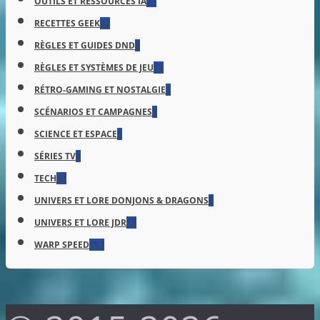
OUTILS ET RESSOURCES IA
11
RECETTES GEEK
22
RÈGLES ET GUIDES DND
8
RÈGLES ET SYSTÈMES DE JEU
13
RÉTRO-GAMING ET NOSTALGIE
1
SCÉNARIOS ET CAMPAGNES
3
SCIENCE ET ESPACE
5
SÉRIES TV
3
TECH
97
UNIVERS ET LORE DONJONS & DRAGONS
9
UNIVERS ET LORE JDR
13
WARP SPEED
197