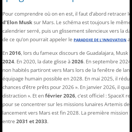
Pour comprendre où on en est, il faut d’abord retracer l
d’Elon Musk
sur Mars. Le schéma est toujours le même 
calendrier serré, puis un glissement silencieux vers la da
de ce qu’on pourrait appeler le
ap
PARADOXE DE L’INNOVATION
En
2016
, lors du fameux discours de Guadalajara, Musk
2024
. En 2020, la date glisse à
2026
. En septembre 2024,
non habités partiront vers Mars lors de la fenêtre de la
équipage humain possible en 2028. En mai 2025, il réduit
chances d’être prêts pour 2026 ». En janvier 2026, il quali
distraction ». Et en
février 2026
, c’est officiel : SpaceX 
pour se concentrer sur les missions lunaires Artemis de
lancement vers Mars est fin 2028. La première mission 
entre
2031 et 2033
.