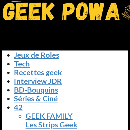
Jeux de Roles
Tech
Recettes geek
Interview JDR
BD-Bouquins
Séries & Ciné
42
GEEK FAMILY
Les Strips Geek