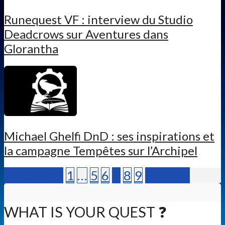
Runequest VF : interview du Studio
Deadcrows sur Aventures dans
Glorantha
Michael Ghelfi DnD : ses inspirations et
la campagne Tempêtes sur l’Archipel
Précédent
1
…
5
6
7
8
9
Suivant
WHAT IS YOUR QUEST ❓