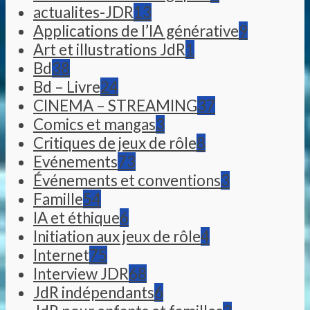
actualites-JDR
13
Applications de l’IA générative
9
Art et illustrations JdR
1
Bd
38
Bd – Livre
24
CINEMA – STREAMING
37
Comics et mangas
3
Critiques de jeux de rôle
8
Evénements
73
Événements et conventions
3
Famille
54
IA et éthique
6
Initiation aux jeux de rôle
4
Internet
75
Interview JDR
68
JdR indépendants
6