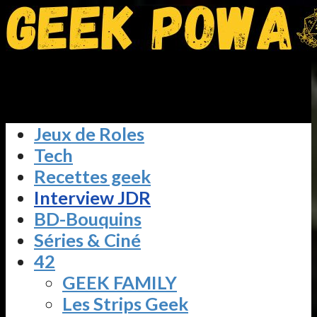
Jeux de Roles
Tech
Recettes geek
Interview JDR
BD-Bouquins
Séries & Ciné
42
GEEK FAMILY
Les Strips Geek