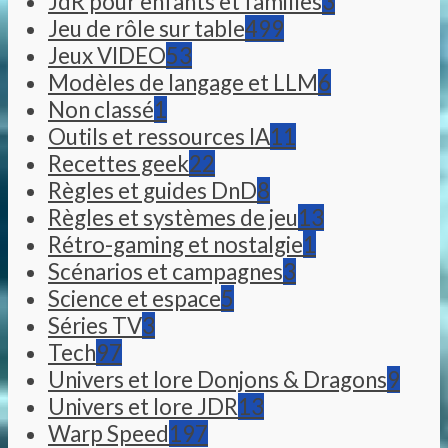
JdR pour enfants et familles
3
Jeu de rôle sur table
499
Jeux VIDEO
53
Modèles de langage et LLM
6
Non classé
1
Outils et ressources IA
11
Recettes geek
22
Règles et guides DnD
8
Règles et systèmes de jeu
13
Rétro-gaming et nostalgie
1
Scénarios et campagnes
3
Science et espace
5
Séries TV
3
Tech
97
Univers et lore Donjons & Dragons
9
Univers et lore JDR
13
Warp Speed
197