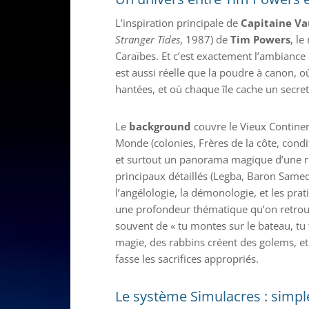
L’inspiration principale de
Capitaine V
Stranger Tides
, 1987) de
Tim Powers
, l
Caraïbes. Et c’est exactement l’ambiance q
est aussi réelle que la poudre à canon, o
hantées, et où chaque île cache un secret
Le
background
couvre le Vieux Contine
Monde (colonies, Frères de la côte, condi
et surtout un panorama magique d’une ri
principaux détaillés (Legba, Baron Samed
l’angélologie, la démonologie, et les pr
une profondeur thématique qu’on retrouv
souvent de « tu montes sur le bateau, tu 
magie, des rabbins créent des golems, et
fasse les sacrifices appropriés.
Le système Simulacres : simple