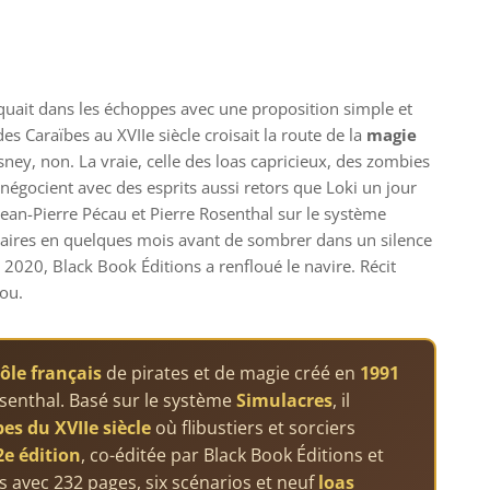
uait dans les échoppes avec une proposition simple et
des Caraïbes au XVIIe siècle croisait la route de la
magie
ney, non. La vraie, celle des loas capricieux, des zombies
i négocient avec des esprits aussi retors que Loki un jour
 Jean-Pierre Pécau et Pierre Rosenthal sur le système
laires en quelques mois avant de sombrer dans un silence
n 2020, Black Book Éditions a renfloué le navire. Récit
dou.
rôle français
de pirates et de magie créé en
1991
osenthal. Basé sur le système
Simulacres
, il
es du XVIIe siècle
où flibustiers et sorciers
2e édition
, co-éditée par Black Book Éditions et
rs avec 232 pages, six scénarios et neuf
loas