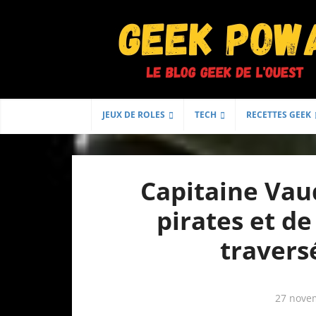
JEUX DE ROLES
TECH
RECETTES GEEK
Capitaine Vaud
pirates et d
travers
27 nove