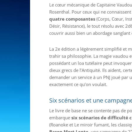
Le cœur mécanique de Capitaine Vaudou,
Rosenthal. Pour ceux qui ne connaissent 
quatre composantes
(Corps, Cœur, Inst
Désir, Résistance), le tout résolu avec 2
couvrir aussi bien un abordage sanglant 
La 2e édition a légèrement simplifié et m
trahir sa philosophie. La magie vaudou 
possédant un loa tutélaire peut invoque
dieux grecs de l’Antiquité. Ils aident, ce
demander un service à un PNJ joué par un
exactement ce qu’on voulait.
Six scénarios et une campagn
Le livre de base ne se contente pas de p
embarque
six scénarios de difficulté 
(Roanoke et Le miroir fumant, les classiq
Baron Mort Lente
, une campagne de 27