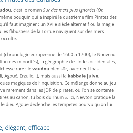
audou
, c’est le roman
Sur des mers plus ignorées
(
On
e même bouquin qui a inspiré le quatrième film Pirates des
u’il faut imaginer : un XVIIe siècle alternatif où la magie
ù les flibustiers de la Tortue naviguent sur des mers
 occulte.
nt (chronologie européenne de 1600 à 1700), le Nouveau
tion des minorités), la géographie des Indes occidentales,
chesse rare : le
vaudou
bien sûr, avec neuf loas
i, Agoué, Erzulie…), mais aussi la
kabbale juive
,
atiques magiques de l’Inquisition. Ce mélange donne au jeu
e rarement dans les JDR de pirates, où l’on se contente
tires au canon, tu bois du rhum ». Ici, Newton pratique la
 le dieu Agoué déclenche les tempêtes pourvu qu’on lui
, élégant, efficace