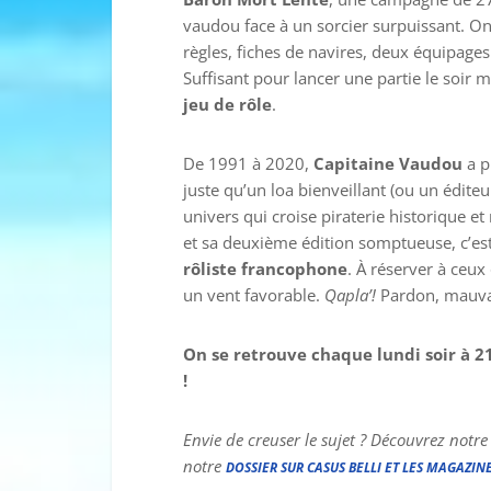
vaudou face à un sorcier surpuissant. On
règles, fiches de navires, deux équipages
Suffisant pour lancer une partie le soir 
jeu de rôle
.
De 1991 à 2020,
Capitaine Vaudou
a p
juste qu’un loa bienveillant (ou un édite
univers qui croise piraterie historique 
et sa deuxième édition somptueuse, c’est 
rôliste francophone
. À réserver à ceu
un vent favorable.
Qapla’!
Pardon, mauva
On se retrouve chaque lundi soir à 2
!
Envie de creuser le sujet ? Découvrez notr
notre
DOSSIER SUR CASUS BELLI ET LES MAGAZINE