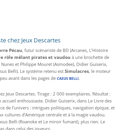
iste chez Jeux Descartes
erre Pécau
, futur scénariste de BD (Arcanes, L’Histoire
de rôle mêlant pirates et vaudou
à une brochette de
 Nunes et Philippe Mouret (Asmodee), Didier Guiserix,
sus Belli). Le système retenu est
Simulacres
, le moteur
 peu avant dans les pages de
.
CASUS BELLI
ez Jeux Descartes. Tirage : 2 000 exemplaires. Résultat :
 accueil enthousiaste. Didier Guiserix, dans Le Livre des
ce de l’univers : intrigues politiques, navigation épique, et
aux cultures d’Amérique centrale et à la magie vaudou.
sus Belli (Roanoke et Le miroir fumant), plus rien. Le
pas dans celui des joueurs.