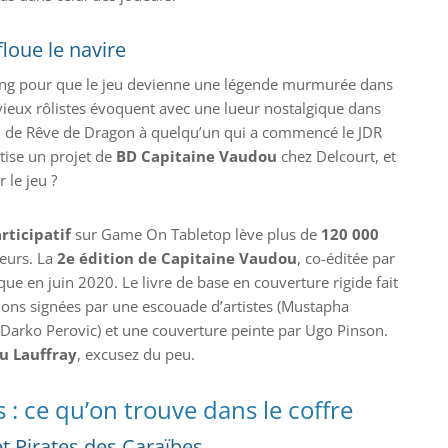
loue le navire
 long pour que le jeu devienne une légende murmurée dans
 vieux rôlistes évoquent avec une lueur nostalgique dans
 de Rêve de Dragon à quelqu’un qui a commencé le JDR
tise un projet de
BD Capitaine Vaudou
chez Delcourt, et
 le jeu ?
rticipatif
sur Game On Tabletop lève plus de
120 000
eurs. La
2e édition de Capitaine Vaudou
, co-éditée par
ue en juin 2020. Le livre de base en couverture rigide fait
tions signées par une escouade d’artistes (Mustapha
 Darko Perovic) et une couverture peinte par Ugo Pinson.
u Lauffray
, excusez du peu.
s : ce qu’on trouve dans le coffre
t Pirates des Caraïbes