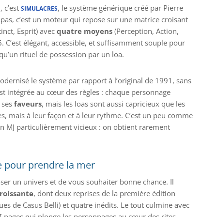
 c’est
, le système générique créé par Pierre
SIMULACRES
pas, c’est un moteur qui repose sur une matrice croisant
inct, Esprit) avec
quatre moyens
(Perception, Action,
d6. C’est élégant, accessible, et suffisamment souple pour
qu’un rituel de possession par un loa.
odernisé le système par rapport à l’original de 1991, sans
est intégrée au cœur des règles : chaque personnage
r ses
faveurs
, mais les loas sont aussi capricieux que les
rtes, mais à leur façon et à leur rythme. C’est un peu comme
 MJ particulièrement vicieux : on obtient rarement
e pour prendre la mer
oser un univers et de vous souhaiter bonne chance. Il
croissante
, dont deux reprises de la première édition
ues de Casus Belli) et quatre inédits. Le tout culmine avec
 pages qui plonge les personnages au cœur des rites