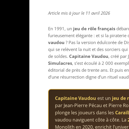
Article mis à jour le 11 avril 2026
En 1991, un
jeu de rôle français
débarq
furieusement élégante : et si la piraterie 
vaudou
? Pas la version édulcorée de Dis
qui se relèvent la nuit et des sorciers qu
de soldes.
Capitaine Vaudou
, créé par
Simulacres
, s’est écoulé à 2 000 exemp
éditorial de près de trente ans. Et puis e
d’une résurrection digne d’un rituel vau
Capitaine Vaudou
est un
jeu de 
par Jean-Pierre Pécau et Pierre R
plonge les joueurs dans les
Caraïb
vaudou naviguent côte à côte. La
Monolith en 2020, enrichit l’unive