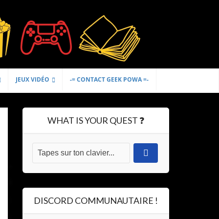
JEUX VIDÉO
-= CONTACT GEEK POWA =-
WHAT IS YOUR QUEST ❓
DISCORD COMMUNAUTAIRE !