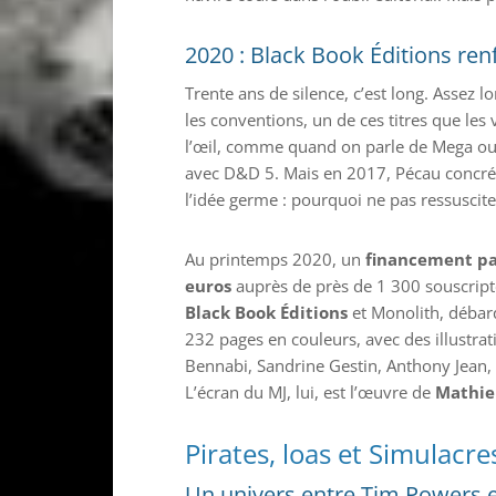
2020 : Black Book Éditions renf
Trente ans de silence, c’est long. Assez
les conventions, un de ces titres que les
l’œil, comme quand on parle de Mega ou
avec D&D 5. Mais en 2017, Pécau concré
l’idée germe : pourquoi ne pas ressusciter
Au printemps 2020, un
financement pa
euros
auprès de près de 1 300 souscript
Black Book Éditions
et Monolith, débarq
232 pages en couleurs, avec des illustra
Bennabi, Sandrine Gestin, Anthony Jean,
L’écran du MJ, lui, est l’œuvre de
Mathie
Pirates, loas et Simulacre
Un univers entre Tim Powers e