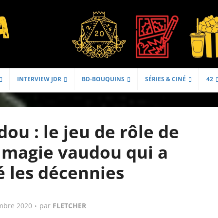
INTERVIEW JDR
BD-BOUQUINS
SÉRIES & CINÉ
42
ou : le jeu de rôle de
e magie vaudou qui a
é les décennies
mbre 2020
par
FLETCHER