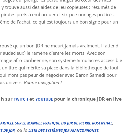
 y trouve aussi des aides de jeu copieuses : résumés de
 pirates prêts à embarquer et six personnages prétirés.
même de l’achat, ce qui est toujours un bon signe pour un
rouvé qu’un bon JDR ne meurt jamais vraiment. Il attend
ur audacieux) le ramène d’entre les morts. Avec son
et magie afro-caribéenne, son système Simulacres accessible
un titre qui mérite sa place dans la bibliothèque de tout
x qui n’ont pas peur de négocier avec Baron Samedi pour
is univers.
Bonne navigation !
1h sur
et
pour la chronique JDR en live
TWITCH
YOUTUBE
e
,
ARTICLE SUR LE MANUEL PRATIQUE DU JDR DE PIERRE ROSENTHAL
, ou la
.
S DE JDR
LISTE DES SYSTÈMES JDR FRANCOPHONES