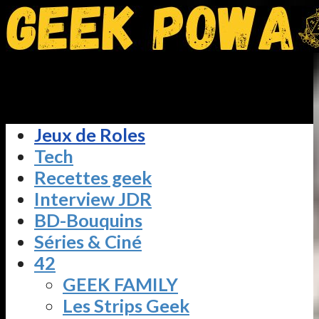
Jeux de Roles
Tech
Recettes geek
Interview JDR
BD-Bouquins
Séries & Ciné
42
GEEK FAMILY
Les Strips Geek