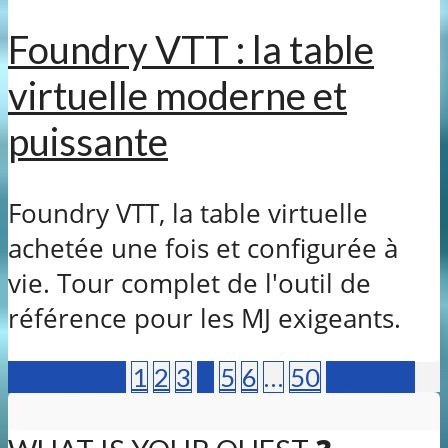
Foundry VTT : la table
virtuelle moderne et
puissante
Foundry VTT, la table virtuelle
achetée une fois et configurée à
vie. Tour complet de l'outil de
référence pour les MJ exigeants.
Précédent
1
2
3
4
5
6
…
50
Suivant