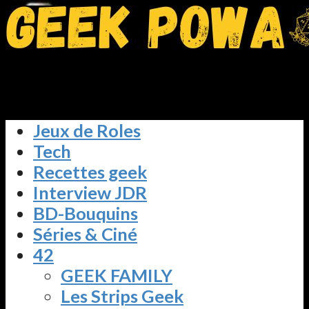
Jeux de Roles
Tech
Recettes geek
Interview JDR
BD-Bouquins
Séries & Ciné
42
GEEK FAMILY
Les Strips Geek