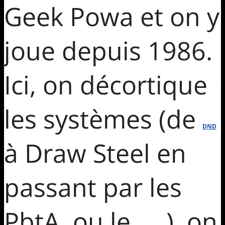
Geek Powa et on y
joue depuis 1986.
Ici, on décortique
les systèmes (de
DND
à Draw Steel en
passant par les
PbtA, ou le
), on