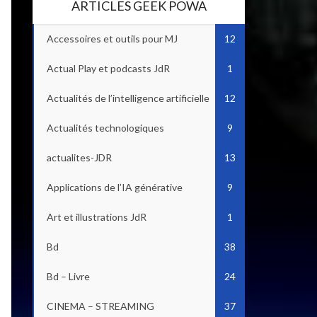
ARTICLES GEEK POWA
Accessoires et outils pour MJ
12
Actual Play et podcasts JdR
1
Actualités de l’intelligence artificielle
12
Actualités technologiques
9
actualites-JDR
13
Applications de l’IA générative
9
Art et illustrations JdR
1
Bd
38
Bd – Livre
24
CINEMA – STREAMING
37