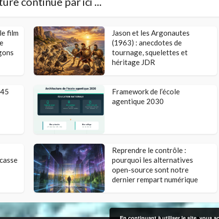
ure continue par ici ...
e film
Jason et les Argonautes
ne
(1963) : anecdotes de
gons
tournage, squelettes et
héritage JDR
 45
Framework de l’école
agentique 2030
Reprendre le contrôle :
 casse
pourquoi les alternatives
open-source sont notre
dernier rempart numérique
En continuant à utiliser le site, vous a