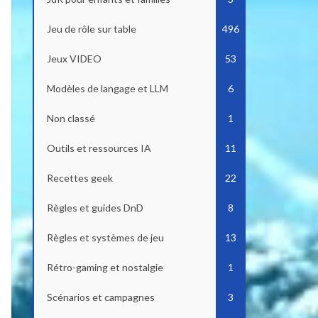
Jeu de rôle sur table
496
Jeux VIDEO
53
Modèles de langage et LLM
6
Non classé
1
Outils et ressources IA
11
Recettes geek
22
Règles et guides DnD
8
Règles et systèmes de jeu
13
Rétro-gaming et nostalgie
1
Scénarios et campagnes
3