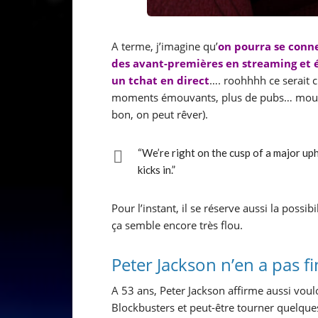
A terme, j’imagine qu’
on pourra se conne
des avant-premières en streaming et 
un tchat en direct
…. roohhhh ce serait c
moments émouvants, plus de pubs… mouais
bon, on peut rêver).
“We’re right on the cusp of a major up
kicks in.”
Pour l’instant, il se réserve aussi la possib
ça semble encore très flou.
Peter Jackson n’en a pas fi
A 53 ans, Peter Jackson affirme aussi voul
Blockbusters et peut-être tourner quelques