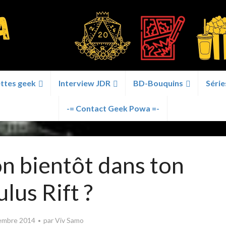
ttes geek
Interview JDR
BD-Bouquins
Série
-= Contact Geek Powa =-
n bientôt dans ton
lus Rift ?
embre 2014
par
Viv Samo