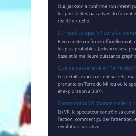
Oui, Jackson a confirmé son intérêt p
les possibilités narratives du format
réalité virtuelle.
Sur quel casque VR sera-t-il comp
Rien n’a été confirmé officiellement
les plus probables. Jackson visera pr
base et la meilleure puissance graphi
Que se passerait-il en Terre du Mi
Les détails exacts restent secrets, ma
prenante en Terre du Milieu où le sp
et exploration à 360°.
Comment la VR change-t-elle la n
En VR, le spectateur contrôle sa camér
l’action, comment guider l’attention,
révolution narrative.