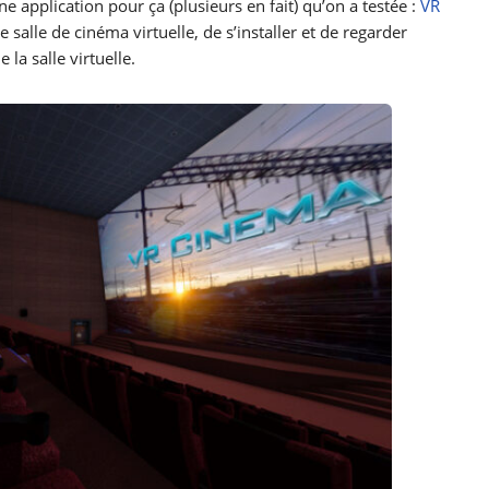
ne application pour ça (plusieurs en fait) qu’on a testée :
VR
 salle de cinéma virtuelle, de s’installer et de regarder
 la salle virtuelle.