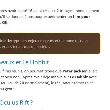
rès avoir passé 16 ans à réaliser 2 trilogies mondialement
qu’il se donnait 2 ans pour expérimenter un
film pour
Rift.
rticle décrypte les enjeux majeurs et te donne tous les
es vraies tendances du secteur.
neaux et Le Hobbit
 6 films réunis, on pourrait croire que
Peter Jackson
allait
et bien non ! Après avoir déjà innové sur
Le Hobbit
avec
au lieu de 24 normalement), le réalisateur remet ça et
au genre.
culus Rift ?