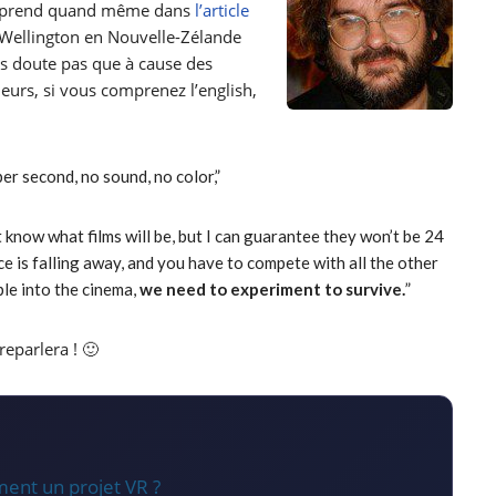
apprend quand même dans
l’article
e Wellington en Nouvelle-Zélande
 doute pas que à cause des
eurs, si vous comprenez l’english,
r second, no sound, no color,”
t know what films will be, but I can guarantee they won’t be 24
 is falling away, and you have to compete with all the other
le into the cinema,
we need to experiment to survive.
”
eparlera ! 🙂
ment un projet VR ?