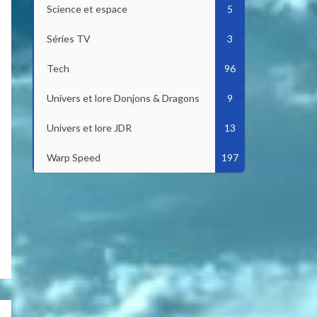
Science et espace
5
Séries TV
3
Tech
96
Univers et lore Donjons & Dragons
9
Univers et lore JDR
13
Warp Speed
197