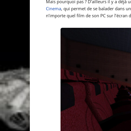
Mais pourquoi pas ? D’ailleurs il y a déjà u
Cinema
, qui permet de se balader dans une
n’importe quel film de son PC sur l’écran de