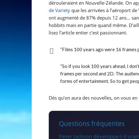
dérouleraient en Nouvelle-Zélande. On 
de Variety
que les arrivées à l’aéroport d
ont augmenté de 87% depuis 12 ans… sans
hobbits mais en partie quand même. D’aill
lisez l’article entier c’est passionnant.
“Films 100 years ago were 16 frames pe
“So if you look 100 years ahead, I don’
frames per second and 2D. The audience
forms of entertainment. So to get peop
Dès qu’on aura des nouvelles, on vous en r
Questions fréquentes
Peter Jackson développe-t-il vrai