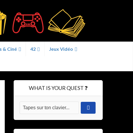
s & Ciné
42
Jeux Vidéo
WHAT IS YOUR QUEST ❓