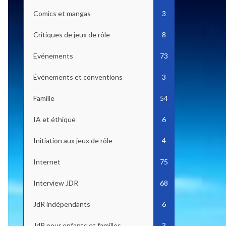
Comics et mangas
3
Critiques de jeux de rôle
8
Evénements
73
Événements et conventions
3
Famille
54
IA et éthique
6
Initiation aux jeux de rôle
4
Internet
75
Interview JDR
68
JdR indépendants
6
JdR pour enfants et familles
3