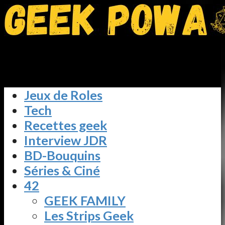
Jeux de Roles
Tech
Recettes geek
Interview JDR
BD-Bouquins
Séries & Ciné
42
GEEK FAMILY
Les Strips Geek