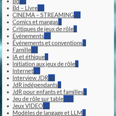
Bd
38
Bd – Livre
24
CINEMA – STREAMING
37
Comics et mangas
3
Critiques de jeux de rôle
8
Evénements
73
Événements et conventions
3
Famille
54
IA et éthique
6
Initiation aux jeux de rôle
4
Internet
75
Interview JDR
68
JdR indépendants
6
JdR pour enfants et familles
3
Jeu de rôle sur table
499
Jeux VIDEO
53
Modèles de langage et LLM
6