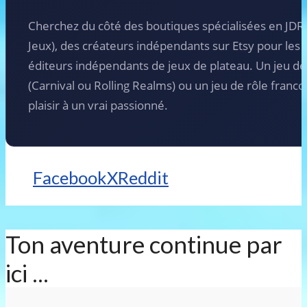
Cherchez du côté des boutiques spécialisées en JDR (
Jeux), des créateurs indépendants sur Etsy pour les 
éditeurs indépendants de jeux de plateau. Un jeu de
(Carnival ou Rolling Realms) ou un jeu de rôle franc
plaisir à un vrai passionné.
Facebook
X
Reddit
Ton aventure continue par
ici ...