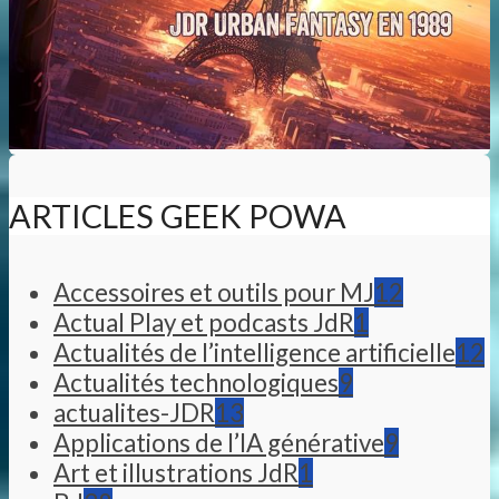
ARTICLES GEEK POWA
Accessoires et outils pour MJ
12
Actual Play et podcasts JdR
1
Actualités de l’intelligence artificielle
12
Actualités technologiques
9
actualites-JDR
13
Applications de l’IA générative
9
Art et illustrations JdR
1