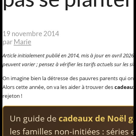
19 novembre 2014
par
Marie
Article initialement publié en 2014, mis à jour en avril 2026. 
peuvent varier ; pensez à vérifier les tarifs actuels sur les sit
On imagine bien la détresse des pauvres parents qui ont
Alors cette année, on va les aider à trouver des
cadeaux
rejeton !
Un guide de
cadeaux de Noël g
les familles non-initiées : séries 