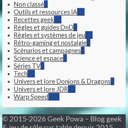
Non classé
1
Outils et ressources IA
11
Recettes geek
22
Règles et guides DnD
8
Règles et systèmes de jeu
13
Rétro-gaming et nostalgie
1
Scénarios et campagnes
3
Science et espace
5
Séries TV
3
Tech
97
Univers et lore Donjons & Dragons
9
Univers et lore JDR
13
Warp Speed
197
© 2015-2026 Geek Powa – Blog geek
& jeu de rôle sur table depuis 2015.