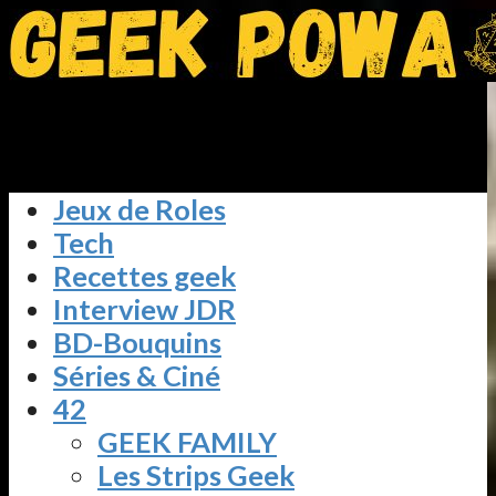
Jeux de Roles
Tech
Recettes geek
Interview JDR
BD-Bouquins
Séries & Ciné
42
GEEK FAMILY
Les Strips Geek