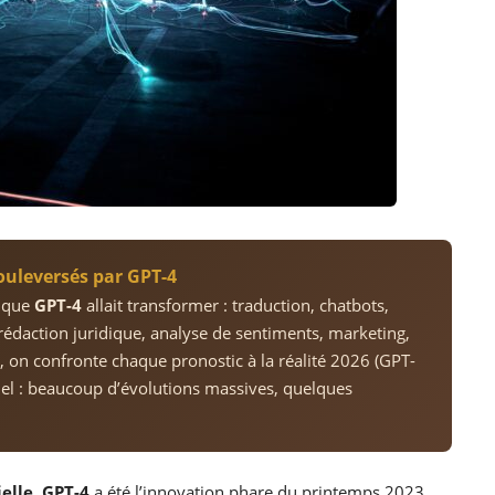
bouleversés par GPT-4
s que
GPT-4
allait transformer : traduction, chatbots,
rédaction juridique, analyse de sentiments, marketing,
d, on confronte chaque pronostic à la réalité 2026 (GPT-
tiel : beaucoup d’évolutions massives, quelques
ielle
,
GPT-4
a été l’innovation phare du printemps 2023.