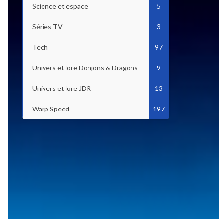
Science et espace
5
Séries TV
3
Tech
97
Univers et lore Donjons & Dragons
9
Univers et lore JDR
13
Warp Speed
197