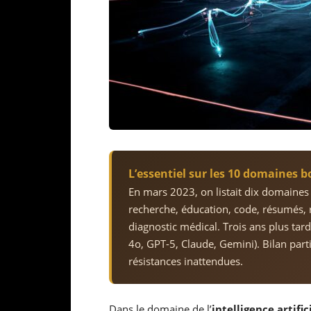
L’essentiel sur les 10 domaines 
En mars 2023, on listait dix domaine
recherche, éducation, code, résumés, 
diagnostic médical. Trois ans plus tar
4o, GPT-5, Claude, Gemini). Bilan par
résistances inattendues.
Dans le domaine de l’
intelligence artific