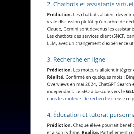
2. Chatbots et assistants virtuel
Prédiction.
Les chatbots allaient devenir
vraie discussion plutôt qu’un arbre de déc
Claude, Gemini sont devenus les assistants
Les chatbots des services client (SNCF, b
LLM, avec un changement d’expérience util
3. Recherche en ligne
Prédiction.
Les moteurs allaient intégrer 
Réalité.
Confirmé en quelques mois : Bing
Overviews en mai 2024, ChatGPT Search e
indépendant. Le SEO a basculé vers le
GE
dans les moteurs de recherche
creuse ce p
4. Éducation et tutorat personn
Prédiction.
Chaque élève pourrait bénéfic
et à son rythme.
Réalité.
Partiellement co