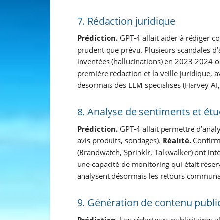
7. Rédaction juridique
Prédiction.
GPT-4 allait aider à rédiger c
prudent que prévu. Plusieurs scandales d’a
inventées (hallucinations) en 2023-2024 ont
première rédaction et la veille juridique, 
désormais des LLM spécialisés (Harvey AI, 
8. Analyse de sentiments et ét
Prédiction.
GPT-4 allait permettre d’analy
avis produits, sondages).
Réalité.
Confirmé
(Brandwatch, Sprinklr, Talkwalker) ont i
une capacité de monitoring qui était rése
analysent désormais les retours communa
9. Génération de contenu public
Prédiction.
Les rédacteurs publicitaires a