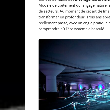
Modèle de traitement du langage naturel à l
de secteurs. Au moment de cet article (mar
transformer en profondeur. Trois ans aprè
réellement passé, avec un angle pratique po
comprendre où l’écosystème a basculé.