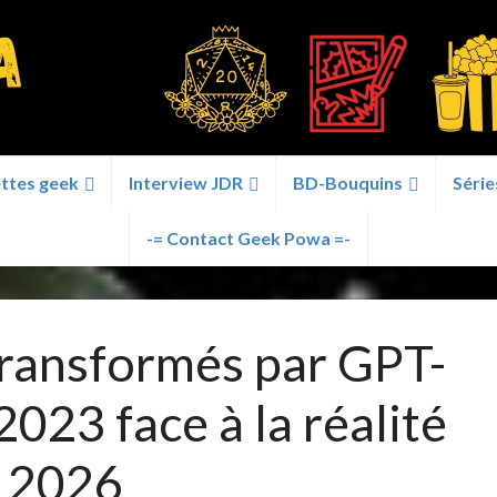
ttes geek
Interview JDR
BD-Bouquins
Série
-= Contact Geek Powa =-
ransformés par GPT-
2023 face à la réalité
2026