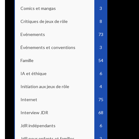
Comics et mangas
3
Critiques de jeux de rôle
8
Evénements
73
Événements et conventions
3
Famille
54
IA et éthique
6
Initiation aux jeux de rôle
4
Internet
75
Interview JDR
68
JdR indépendants
6
JdR pour enfants et familles
3