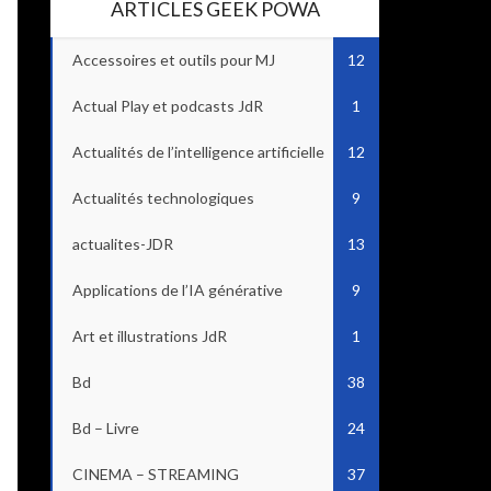
ARTICLES GEEK POWA
Accessoires et outils pour MJ
12
Actual Play et podcasts JdR
1
Actualités de l’intelligence artificielle
12
Actualités technologiques
9
actualites-JDR
13
Applications de l’IA générative
9
Art et illustrations JdR
1
Bd
38
Bd – Livre
24
CINEMA – STREAMING
37