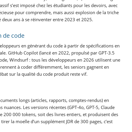
sif s’est imposé chez les étudiants pour les devoirs, avec
récieuse pour comprendre, mais aussi explosion de la triche
sé deux ans à se réinventer entre 2023 et 2025.
n de code
éveloppeurs en générant du code à partir de spécifications en
ale. GitHub Copilot (lancé en 2022, propulsé par GPT-3.5
ode, Windsurf : tous les développeurs en 2026 utilisent une
pprennent à coder différemment, les seniors gagnent en
ébat sur la qualité du code produit reste vif.
cuments longs (articles, rapports, comptes-rendus) en
 nuances. Les versions récentes (GPT-4o, GPT-5, Claude
e 200 000 tokens, soit des livres entiers, et produisent des
 tirer la moelle d’un supplément JDR de 300 pages, c’est