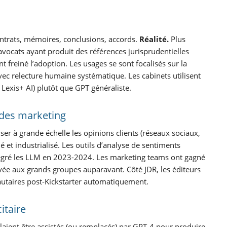
ontrats, mémoires, conclusions, accords.
Réalité.
Plus
vocats ayant produit des références jurisprudentielles
 freiné l’adoption. Les usages se sont focalisés sur la
avec relecture humaine systématique. Les cabinets utilisent
Lexis+ AI) plutôt que GPT généraliste.
udes marketing
ser à grande échelle les opinions clients (réseaux sociaux,
 et industrialisé. Les outils d’analyse de sentiments
ntégré les LLM en 2023-2024. Les marketing teams ont gagné
rvée aux grands groupes auparavant. Côté JDR, les éditeurs
utaires post-Kickstarter automatiquement.
itaire
llaient être assistés (ou remplacés) par GPT-4 pour produire