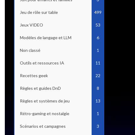
Jeu de rôle sur table
499
Jeux VIDEO
53
Modèles de langage et LLM
6
Non classé
1
Outils et ressources IA
11
Recettes geek
22
Règles et guides DnD
8
Règles et systèmes de jeu
13
Rétro-gaming et nostalgie
1
Scénarios et campagnes
3