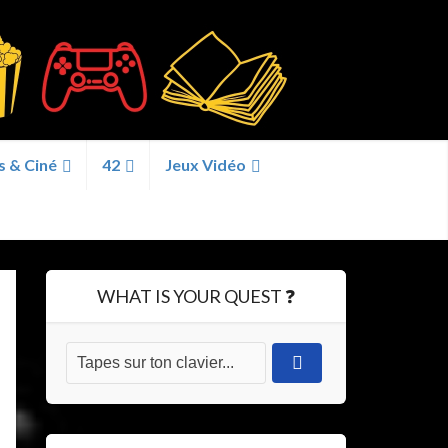
s & Ciné
42
Jeux Vidéo
WHAT IS YOUR QUEST ❓