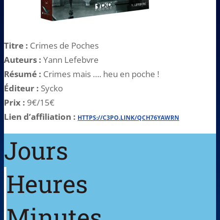
Titre :
Crimes de Poches
Auteurs :
Yann Lefebvre
Résumé :
Crimes mais …. heu en poche !
Éditeur :
Sycko
Prix :
9€/15€
Lien d’affiliation :
HTTPS://C3PO.LINK/QCH76YAWRN
Jours
Heures
Minutes