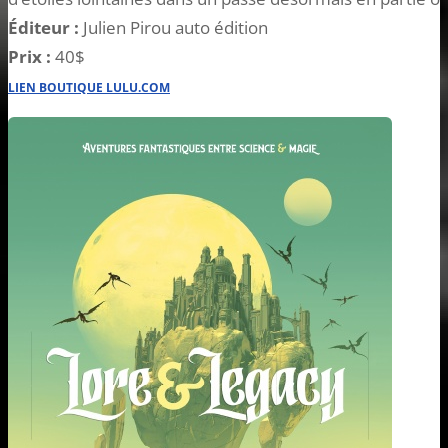
Éditeur :
Julien Pirou auto édition
Prix :
40$
LIEN BOUTIQUE LULU.COM