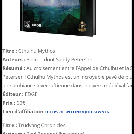
Titre :
Cthulhu Mythos
Auteurs :
Plein … dont Sandy Petersen
Résumé :
Au croisement entre l’Appel de Cthulhu et la 
Petersen ! Cthulhu Mythos est un incroyable pavé de pl
une ambiance lovecraftienne dans l’univers médiéval fan
Éditeur :
EDGE
Prix :
60€
Lien d’affiliation :
HTTPS://C3PO.LINK/QHTH6FWNX6
Titre :
Trudvang Chronicles
Auteurs :
Paul Bonner (illustrateur)