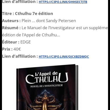
Lien d’affiliation :
HTTPS://C3PO.LINK/QHHSECTJTB
Titre : Cthulhu 7e édition
Auteurs :
Plein … dont Sandy Petersen
Résumé :
Le Manuel de l’Investigateur est un supplémen
édition de l’Appel de Cthulhu…
Éditeur :
EDGE
Prix :
40€
Lien d’affiliation :
HTTPS://C3PO.LINK/QJCXBZDMQC