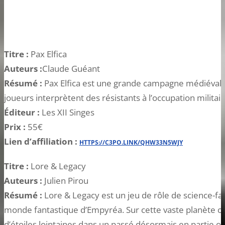
Titre :
Pax Elfica
Auteurs :
Claude Guéant
Résumé :
Pax Elfica est une grande campagne médiévale 
joueurs interprètent des résistants à l’occupation militair
Éditeur :
Les XII Singes
Prix :
55€
Lien d’affiliation :
HTTPS://C3PO.LINK/QHW33N5WJY
Titre :
Lore & Legacy
Auteurs :
Julien Pirou
Résumé :
Lore & Legacy est un jeu de rôle de science-fa
monde fantastique d’Empyréa. Sur cette vaste planète c
d’étoiles lointaines dans un passé désormais en partie ou