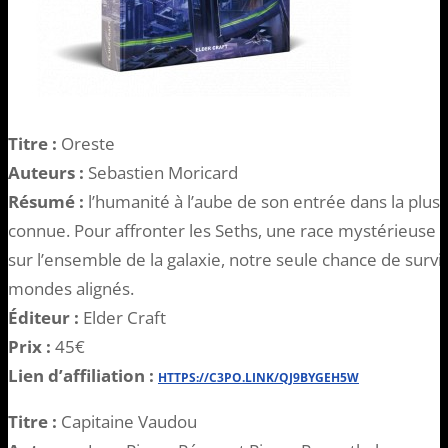
Titre :
Oreste
Auteurs :
Sebastien Moricard
Résumé :
l’humanité à l’aube de son entrée dans la plus g
connue. Pour affronter les Seths, une race mystérieuse e
sur l’ensemble de la galaxie, notre seule chance de surviv
mondes alignés.
Éditeur :
Elder Craft
Prix :
45€
Lien d’affiliation :
HTTPS://C3PO.LINK/QJ9BYGEH5W
Titre :
Capitaine Vaudou