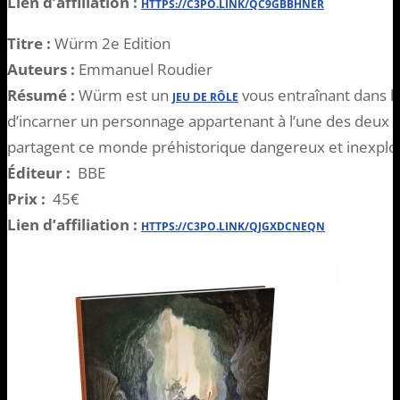
Lien d’affiliation :
HTTPS://C3PO.LINK/QC9GBBHNER
Titre :
Würm 2e Edition
Auteurs :
Emmanuel Roudier
Résumé :
Würm est un
vous entraînant dans la
JEU DE RÔLE
d’incarner un personnage appartenant à l’une des deux 
partagent ce monde préhistorique dangereux et inexplo
Éditeur :
BBE
Prix :
45€
Lien d’affiliation :
HTTPS://C3PO.LINK/QJGXDCNEQN