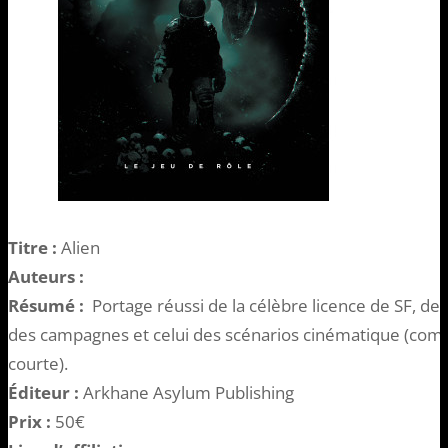
Titre :
Alien
Auteurs :
Résumé :
Portage réussi de la célèbre licence de SF, de
des campagnes et celui des scénarios cinématique (com
courte).
Éditeur :
Arkhane Asylum Publishing
Prix :
50€