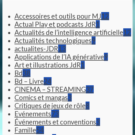
Accessoires et outils pour MJ
12
Actual Play et podcasts JdR
1
Actualités de l’intelligence artificielle
12
Actualités technologiques
9
actualites-JDR
13
Applications de l’IA générative
9
Art et illustrations JdR
1
Bd
38
Bd – Livre
24
CINEMA – STREAMING
37
Comics et mangas
3
Critiques de jeux de rôle
8
Evénements
73
Événements et conventions
3
Famille
54