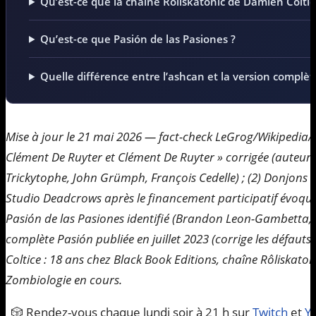
Qu’est-ce que la chaîne Rôliskatonic de Damien Coltic
Qu’est-ce que Pasión de las Pasiones ?
Quelle différence entre l’ashcan et la version complèt
Mise à jour le 21 mai 2026 — fact-check LeGrog/Wikipedia/M
Clément De Ruyter et Clément De Ruyter » corrigée (auteu
Trickytophe, John Grümph, François Cedelle) ; (2) Donjons &
Studio Deadcrows après le financement participatif évoqué 
Pasión de las Pasiones identifié (Brandon Leon-Gambetta, 
complète Pasión publiée en juillet 2023 (corrige les défauts d
Coltice : 18 ans chez Black Book Editions, chaîne Rôliskaton
Zombiologie en cours.
🎲 Rendez-vous chaque lundi soir à 21 h sur
Twitch
et
Y