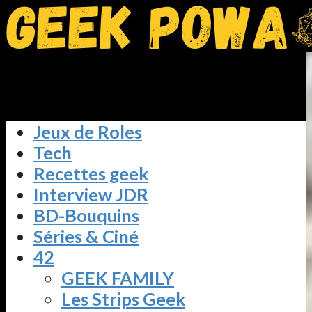
Jeux de Roles
Tech
Recettes geek
Interview JDR
BD-Bouquins
Séries & Ciné
42
GEEK FAMILY
Les Strips Geek