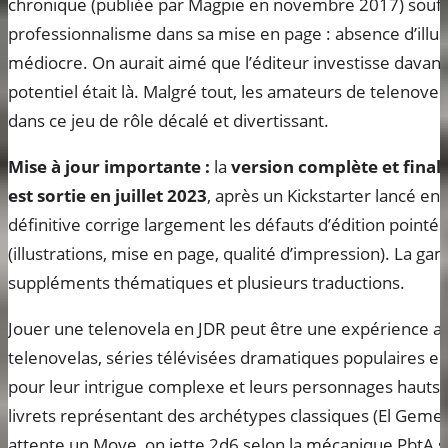
chronique (publiée par Magpie en novembre 2017) souff
professionnalisme dans sa mise en page : absence d’illus
médiocre. On aurait aimé que l’éditeur investisse davant
potentiel était là. Malgré tout, les amateurs de telenov
dans ce jeu de rôle décalé et divertissant.
Mise à jour importante :
la
version complète et finali
est sortie en juillet 2023
, après un Kickstarter lancé en 
définitive corrige largement les défauts d’édition pointé
(illustrations, mise en page, qualité d’impression). La
suppléments thématiques et plusieurs traductions.
Jouer une telenovela en JDR peut être une expérience 
telenovelas, séries télévisées dramatiques populaires e
pour leur intrigue complexe et leurs personnages hauts 
livrets représentant des archétypes classiques (El Gemel
attente un Move, on jette 2d6 selon la mécanique PbtA s