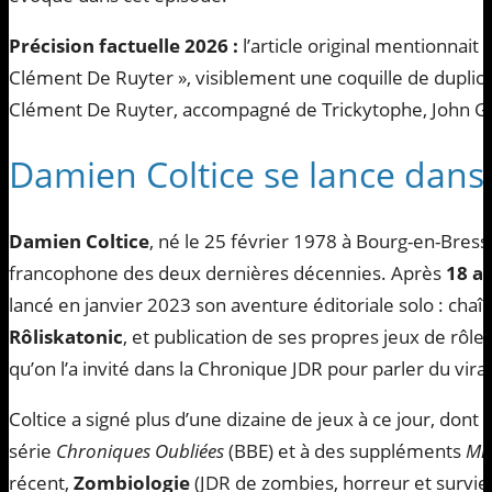
Précision factuelle 2026 :
l’article original mentionnait
Clément De Ruyter », visiblement une coquille de duplicat
Clément De Ruyter, accompagné de Trickytophe, John Gr
Damien Coltice se lance dans l
Damien Coltice
, né le 25 février 1978 à Bourg-en-Bresse
francophone des deux dernières décennies. Après
18 a
lancé en janvier 2023 son aventure éditoriale solo : cha
Rôliskatonic
, et publication de ses propres jeux de rôl
qu’on l’a invité dans la Chronique JDR pour parler du vira
Coltice a signé plus d’une dizaine de jeux à ce jour, dont
série
Chroniques Oubliées
(BBE) et à des suppléments
Mi
récent,
Zombiologie
(JDR de zombies, horreur et survie