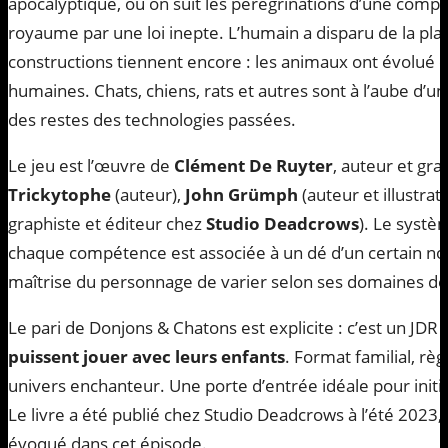
apocalyptique, où on suit les pérégrinations d’une comp
royaume par une loi inepte. L’humain a disparu de la pla
constructions tiennent encore : les animaux ont évolué e
humaines. Chats, chiens, rats et autres sont à l’aube d
des restes des technologies passées.
Le jeu est l’œuvre de
Clément De Ruyter
, auteur et gra
Trickytophe
(auteur),
John Grümph
(auteur et illustrat
graphiste et éditeur chez
Studio Deadcrows
). Le systè
chaque compétence est associée à un dé d’un certain no
maîtrise du personnage de varier selon ses domaines de 
Le pari de Donjons & Chatons est explicite : c’est un JD
puissent jouer avec leurs enfants
. Format familial, rè
univers enchanteur. Une porte d’entrée idéale pour initie
Le livre a été publié chez Studio Deadcrows à l’été 2023, 
évoqué dans cet épisode.