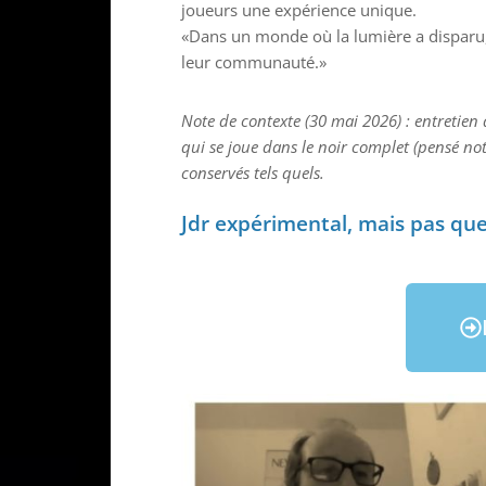
joueurs une expérience unique.
«Dans un monde où la lumière a disparu,
leur communauté.»
Note de contexte (30 mai 2026) : entretien
qui se joue dans le noir complet (pensé no
conservés tels quels.
Jdr expérimental, mais pas que,