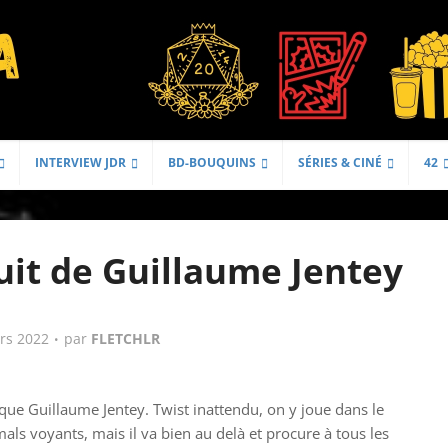
INTERVIEW JDR
BD-BOUQUINS
SÉRIES & CINÉ
42
uit de Guillaume Jentey
rs 2022
par
FLETCHLR
que Guillaume Jentey. Twist inattendu, on y joue dans le
mals voyants, mais il va bien au delà et procure à tous les