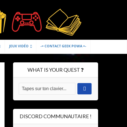
JEUX VIDÉO
-= CONTACT GEEK POWA =-
WHAT IS YOUR QUEST ❓
DISCORD COMMUNAUTAIRE !