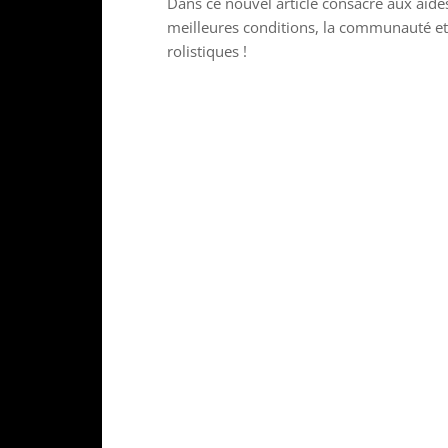
Dans ce nouvel article consacré aux aide
meilleures conditions, la communauté et
rolistiques !