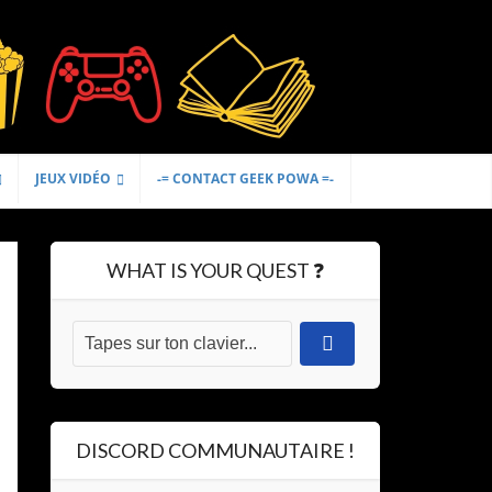
JEUX VIDÉO
-= CONTACT GEEK POWA =-
WHAT IS YOUR QUEST ❓
DISCORD COMMUNAUTAIRE !