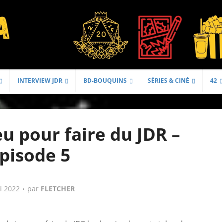
INTERVIEW JDR
BD-BOUQUINS
SÉRIES & CINÉ
42
eu pour faire du JDR –
pisode 5
i 2022
par
FLETCHER