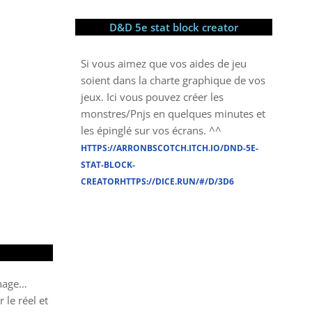
D&D 5e stat block creator
Si vous aimez que vos aides de jeu
soient dans la charte graphique de vos
jeux. Ici vous pouvez créer les
monstres/Pnjs en quelques minutes et
les épinglé sur vos écrans. ^^
HTTPS://ARRONBSCOTCH.ITCH.IO/DND-5E-
STAT-BLOCK-
CREATORHTTPS://DICE.RUN/#/D/3D6
phage…
 le réel et