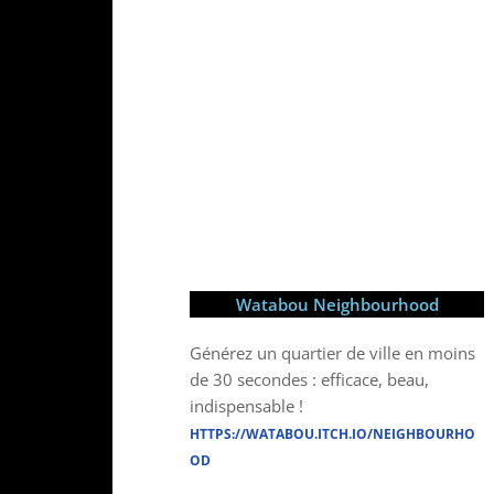
Watabou Neighbourhood
Générez un quartier de ville en moins
de 30 secondes : efficace, beau,
indispensable !
HTTPS://WATABOU.ITCH.IO/NEIGHBOURHO
OD