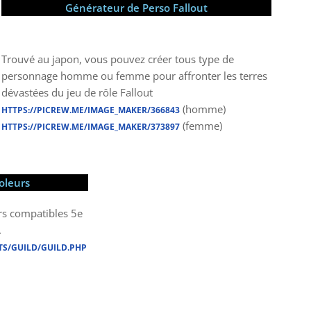
Générateur de Perso Fallout
Trouvé au japon, vous pouvez créer tous type de
personnage homme ou femme pour affronter les terres
dévastées du jeu de rôle Fallout
(homme)
HTTPS://PICREW.ME/IMAGE_MAKER/366843
(femme)
HTTPS://PICREW.ME/IMAGE_MAKER/373897
oleurs
rs compatibles 5e
.
S/GUILD/GUILD.PHP